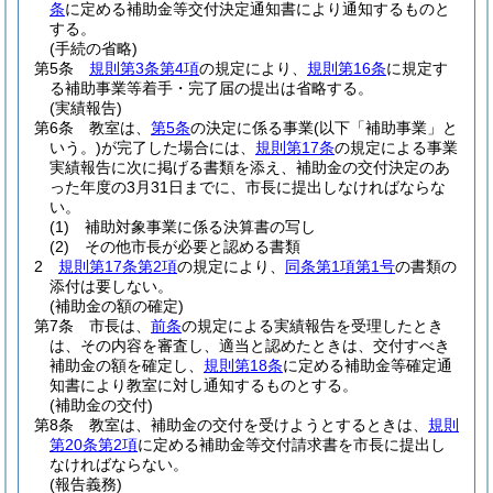
条
に定める補助金等交付決定通知書により通知するものと
する。
(手続の省略)
第5条
規則第3条第4項
の規定により、
規則第16条
に規定す
る補助事業等着手・完了届の提出は省略する。
(実績報告)
第6条
教室は、
第5条
の決定に係る事業
(以下「補助事業」と
いう。)
が完了した場合には、
規則第17条
の規定による事業
実績報告に次に掲げる書類を添え、補助金の交付決定のあ
った年度の3月31日までに、市長に提出しなければならな
い。
(1)
補助対象事業に係る決算書の写し
(2)
その他市長が必要と認める書類
2
規則第17条第2項
の規定により、
同条第1項第1号
の書類の
添付は要しない。
(補助金の額の確定)
第7条
市長は、
前条
の規定による実績報告を受理したとき
は、その内容を審査し、適当と認めたときは、交付すべき
補助金の額を確定し、
規則第18条
に定める補助金等確定通
知書により教室に対し通知するものとする。
(補助金の交付)
第8条
教室は、補助金の交付を受けようとするときは、
規則
第20条第2項
に定める補助金等交付請求書を市長に提出し
なければならない。
(報告義務)