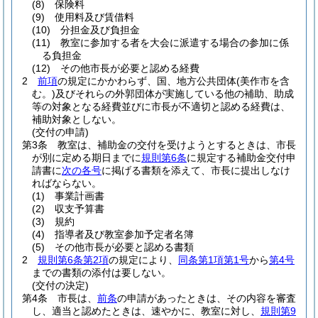
(8)
保険料
(9)
使用料及び賃借料
(10)
分担金及び負担金
(11)
教室に参加する者を大会に派遣する場合の参加に係
る負担金
(12)
その他市長が必要と認める経費
2
前項
の規定にかかわらず、国、地方公共団体
(美作市を含
む。)
及びそれらの外郭団体が実施している他の補助、助成
等の対象となる経費並びに市長が不適切と認める経費は、
補助対象としない。
(交付の申請)
第3条
教室は、補助金の交付を受けようとするときは、市長
が別に定める期日までに
規則第6条
に規定する補助金交付申
請書に
次の各号
に掲げる書類を添えて、市長に提出しなけ
ればならない。
(1)
事業計画書
(2)
収支予算書
(3)
規約
(4)
指導者及び教室参加予定者名簿
(5)
その他市長が必要と認める書類
2
規則第6条第2項
の規定により、
同条第1項第1号
から
第4号
までの書類の添付は要しない。
(交付の決定)
第4条
市長は、
前条
の申請があったときは、その内容を審査
し、適当と認めたときは、速やかに、教室に対し、
規則第9