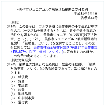
○美作市ジュニアゴルフ教室活動補助金交付要綱
平成31年4月4日
告示第44号
(目的)
第1条
この告示は、ゴルフを通じ美作市内の小学生及び中学
生のスポーツ活動を推進するとともに、青少年健全育成の
活性化を図るために、美作市ジュニアゴルフ教室
(以下「教
室」という。)
に対し、美作市ジュニアゴルフ教室活動補助
金
(以下「補助金」という。)
を交付することとし、その交
付に関しては、
美作市補助金等交付規則
(平成17年美作市規
則第187号。以下「規則」という。)
に定めるもののほか、
この告示の定めるところによる。
(補助対象経費)
第2条
補助金の対象となる経費は、教室の活動
(以下「補助
対象事業」という。)
に係る経費であって、次に掲げるもの
とする。
(1)
報償費
(2)
賃金
(3)
委託費
(4)
旅費
(5)
消耗品費
(6)
印刷製本費
(7)
通信費