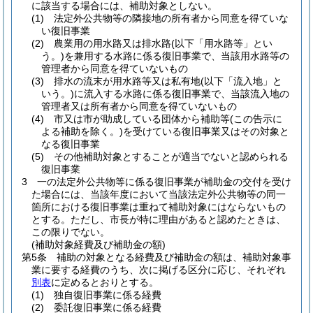
に該当する場合には、補助対象としない。
(1)
法定外公共物等の隣接地の所有者から同意を得ていな
い復旧事業
(2)
農業用の用水路又は排水路
(以下「用水路等」とい
う。)
を兼用する水路に係る復旧事業で、当該用水路等の
管理者から同意を得ていないもの
(3)
排水の流末が用水路等又は私有地
(以下「流入地」と
いう。)
に流入する水路に係る復旧事業で、当該流入地の
管理者又は所有者から同意を得ていないもの
(4)
市又は市が助成している団体から補助等
(この告示に
よる補助を除く。)
を受けている復旧事業又はその対象と
なる復旧事業
(5)
その他補助対象とすることが適当でないと認められる
復旧事業
3
一の法定外公共物等に係る復旧事業が補助金の交付を受け
た場合には、当該年度において当該法定外公共物等の同一
箇所における復旧事業は重ねて補助対象にはならないもの
とする。
ただし、市長が特に理由があると認めたときは、
この限りでない。
(補助対象経費及び補助金の額)
第5条
補助の対象となる経費及び補助金の額は、補助対象事
業に要する経費のうち、次に掲げる区分に応じ、それぞれ
別表
に定めるとおりとする。
(1)
独自復旧事業に係る経費
(2)
委託復旧事業に係る経費