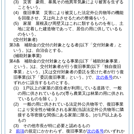
(3)
災害 豪雨、暴風その他異常気象により被害を生ずる
ことをいう。
(4)
復旧事業 災害により被災した法定外公共物等の機能
を回復させ、又は向上させるための整備をいう。
(5)
家屋 屋根及び周壁又はこれに類するものを有し、土
地に定着した建造物であって、居住の用に供しているも
のをいう。
(交付対象者)
第3条
補助金の交付の対象となる者
(以下「交付対象者」と
いう。)
は、自治会とする。
(補助対象事業)
第4条
補助金の交付対象となる事業
(以下「補助対象事業」
という。)
は、交付対象者が行う復旧事業
(以下「独自復旧
事業」という。)
又は交付対象者の委託を受けた者が行う復
旧事業
(以下「委託復旧事業」という。)
で、
次の各号
のい
ずれかに該当するものとする。
(1)
1戸以上の家屋の居住者が利用している道路で、一般
の用に供されているもの
(専ら農業又は林業の用に供され
ているものを除く。)
(2)
一般の用に供されている法定外公共物等で、復旧事業
により安全性が確保される家屋
(当該法定外公共物等に隣
接する等密接な関係にある家屋に限る。)
が1戸以上ある
もの
(3)
その他市長が特に必要と認めるもの
2
前項
の規定にかかわらず、復旧事業が
次の各号
のいずれか