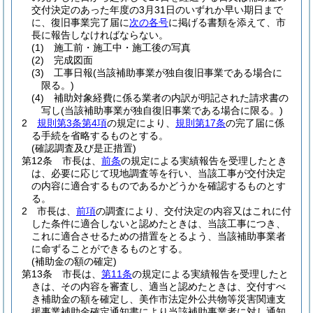
交付決定のあった年度の3月31日のいずれか早い期日まで
に、復旧事業完了届に
次の各号
に掲げる書類を添えて、市
長に報告しなければならない。
(1)
施工前・施工中・施工後の写真
(2)
完成図面
(3)
工事日報
(当該補助事業が独自復旧事業である場合に
限る。)
(4)
補助対象経費に係る業者の内訳が明記された請求書の
写し
(当該補助事業が独自復旧事業である場合に限る。)
2
規則第3条第4項
の規定により、
規則第17条
の完了届に係
る手続を省略するものとする。
(確認調査及び是正措置)
第12条
市長は、
前条
の規定による実績報告を受理したとき
は、必要に応じて現地調査等を行い、当該工事が交付決定
の内容に適合するものであるかどうかを確認するものとす
る。
2
市長は、
前項
の調査により、交付決定の内容又はこれに付
した条件に適合しないと認めたときは、当該工事につき、
これに適合させるための措置をとるよう、当該補助事業者
に命ずることができるものとする。
(補助金の額の確定)
第13条
市長は、
第11条
の規定による実績報告を受理したと
きは、その内容を審査し、適当と認めたときは、交付すべ
き補助金の額を確定し、美作市法定外公共物等災害関連支
援事業補助金確定通知書により当該補助事業者に対し通知