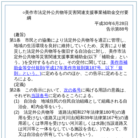
○美作市法定外公共物等災害関連支援事業補助金交付要
綱
平成30年6月28日
告示第88号
(趣旨)
第1条
市民との協働により法定外公共物等を適正に管理し、
地域の生活環境を良好に維持していくため、災害により被
災した法定外公共物等を復旧する自治会に対し、美作市法
定外公共物等災害関連支援事業補助金
(以下「補助金」とい
う。)
を交付するものとし、その交付に関しては、
美作市補
助金等交付規則
(平成17年美作市規則第187号。以下「規
則」という。)
に定めるもののほか、この告示に定めるとこ
ろによる。
(定義)
第2条
この告示において、
次の各号
に掲げる用語の意義は、
それぞれ
当該各号
に定めるところによる。
(1)
自治会 地域住民の住民自治組織として組織される自
治会、町内会等をいう。
(2)
法定外公共物等 道路法
(昭和27年法律第180号)
の適
用を受けない道路又は河川法
(昭和39年法律第167号)
の適
用若しくは準用を受けない河川若しくは水路
(当該道路又
は河川等と一体をなしている施設を含む。)
であって、市
又は自治会が所有しているものをいう。