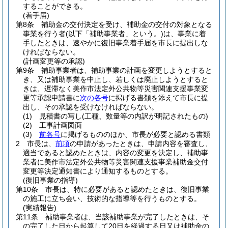
することができる。
(着手届)
第8条
補助金の交付決定を受け、補助金の交付の対象となる
事業を行う者
(以下「補助事業者」という。)
は、事業に着
手したときは、速やかに復旧事業着手届を市長に提出しな
ければならない。
(計画変更等の承認)
第9条
補助事業者は、補助事業の計画を変更しようとすると
き、又は補助事業を中止し、若しくは廃止しようとすると
きは、遅滞なく美作市法定外公共物等災害関連支援事業変
更等承認申請書に
次の各号
に掲げる書類を添えて市長に提
出し、その承認を受けなければならない。
(1)
見積書の写し
(工種、数量等の内訳が明記されたもの)
(2)
工事計画図面
(3)
前各号
に掲げるもののほか、市長が必要と認める書類
2
市長は、
前項
の申請があったときは、申請内容を審査し、
適当であると認めたときは、内容の変更を決定し、補助事
業者に美作市法定外公共物等災害関連支援事業補助金交付
変更等決定通知書により通知するものとする。
(復旧事業の指導)
第10条
市長は、特に必要があると認めたときは、復旧事業
の施工に立ち会い、技術的な指導等を行うものとする。
(実績報告)
第11条
補助事業者は、当該補助事業が完了したときは、そ
の完了した日から起算して20日を経過する日又は補助金の