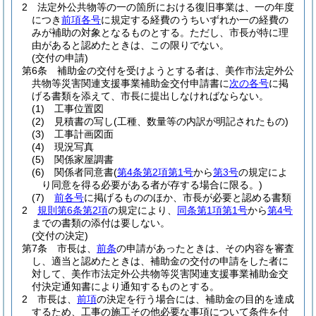
2
法定外公共物等の一の箇所における復旧事業は、一の年度
につき
前項各号
に規定する経費のうちいずれか一の経費の
みが補助の対象となるものとする。
ただし、市長が特に理
由があると認めたときは、この限りでない。
(交付の申請)
第6条
補助金の交付を受けようとする者は、美作市法定外公
共物等災害関連支援事業補助金交付申請書に
次の各号
に掲
げる書類を添えて、市長に提出しなければならない。
(1)
工事位置図
(2)
見積書の写し
(工種、数量等の内訳が明記されたもの)
(3)
工事計画図面
(4)
現況写真
(5)
関係家屋調書
(6)
関係者同意書
(
第4条第2項第1号
から
第3号
の規定によ
り同意を得る必要がある者が存する場合に限る。)
(7)
前各号
に掲げるもののほか、市長が必要と認める書類
2
規則第6条第2項
の規定により、
同条第1項第1号
から
第4号
までの書類の添付は要しない。
(交付の決定)
第7条
市長は、
前条
の申請があったときは、その内容を審査
し、適当と認めたときは、補助金の交付の申請をした者に
対して、美作市法定外公共物等災害関連支援事業補助金交
付決定通知書により通知するものとする。
2
市長は、
前項
の決定を行う場合には、補助金の目的を達成
するため、工事の施工その他必要な事項について条件を付