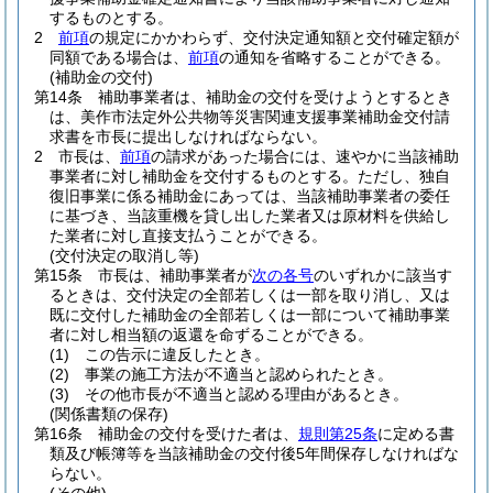
するものとする。
2
前項
の規定にかかわらず、交付決定通知額と交付確定額が
同額である場合は、
前項
の通知を省略することができる。
(補助金の交付)
第14条
補助事業者は、補助金の交付を受けようとするとき
は、美作市法定外公共物等災害関連支援事業補助金交付請
求書を市長に提出しなければならない。
2
市長は、
前項
の請求があった場合には、速やかに当該補助
事業者に対し補助金を交付するものとする。
ただし、独自
復旧事業に係る補助金にあっては、当該補助事業者の委任
に基づき、当該重機を貸し出した業者又は原材料を供給し
た業者に対し直接支払うことができる。
(交付決定の取消し等)
第15条
市長は、補助事業者が
次の各号
のいずれかに該当す
るときは、交付決定の全部若しくは一部を取り消し、又は
既に交付した補助金の全部若しくは一部について補助事業
者に対し相当額の返還を命ずることができる。
(1)
この告示に違反したとき。
(2)
事業の施工方法が不適当と認められたとき。
(3)
その他市長が不適当と認める理由があるとき。
(関係書類の保存)
第16条
補助金の交付を受けた者は、
規則第25条
に定める書
類及び帳簿等を当該補助金の交付後5年間保存しなければな
らない。