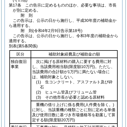
(その他)
第17条
この告示に定めるもののほか、必要な事項は、市長
が別に定める。
附
則
この告示は、公示の日から施行し、平成30年度の補助金か
ら適用する。
附
則
(令和4年2月9日
告示第18号)
この告示は、公示の日から施行し、令和3年度の補助金から
適用する。
別表
(第5条関係)
区分
補助対象経費及び補助金の額
独自復旧
次に掲げる原材料の購入に要する費用に対
事業
し、当該費用相当額
(限度額10万円)
。ただし、
当該費用の合計額が1万円に満たない場合に
は、補助対象としない。
(1)
生コンクリート、アスファルト及び砕
石
(2)
ヒューム管及びフリューム管
(3)
その他市長が必要と認める原材料
重機の借り上げに係る費用
(人件費を除く。)
に対し、当該重機の種類ごとに別に定める単価
及び使用日数に基づき市場価格等を勘案して算
定する額
(限度額20万円)