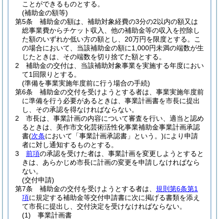
ことができるものとする。
(補助金の額等)
第5条
補助金の額は、補助対象経費の3分の2以内の額又は
総事業費からチケット収入、他の補助金等の収入を控除し
た額のいずれか低い方の額とし、20万円を限度とする。
こ
の場合において、当該補助金の額に1,000円未満の端数が生
じたときは、その端数を切り捨てた額とする。
2
補助金の交付は、当該補助対象事業を実施する年度におい
て1回限りとする。
(準備を事業実施年度前に行う場合の手続)
第6条
補助金の交付を受けようとする者は、事業実施年度前
に準備を行う必要があるときは、事業計画書を市長に提出
し、その承認を得なければならない。
2
市長は、事業計画の内容について審査を行い、適当と認め
るときは、美作市文化芸術活性化事業補助金事業計画承認
書
(
次条
において「事業計画承認書」という。)
により申請
者に対し通知するものとする。
3
前項
の承認を受けた者は、事業計画を変更しようとすると
きは、あらかじめ市長に計画の変更を申請しなければなら
ない。
(交付申請)
第7条
補助金の交付を受けようとする者は、
規則第6条第1
項
に規定する補助金等交付申請書に次に掲げる書類を添え
て市長に提出し、交付決定を受けなければならない。
(1)
事業計画書