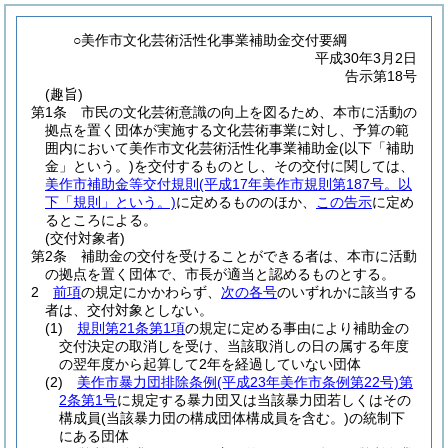
○美作市文化芸術活性化事業補助金交付要綱
平成30年3月2日
告示第18号
(趣旨)
第1条
市民の文化芸術意識の向上を図るため、本市に活動の
拠点を置く団体が実施する文化芸術事業に対し、予算の範
囲内において美作市文化芸術活性化事業補助金
(以下「補助
金」という。)
を交付するものとし、その交付に関しては、
美作市補助金等交付規則
(平成17年美作市規則第187号。以
下「規則」という。)
に定めるもののほか、
この告示
に定め
るところによる。
(交付対象者)
第2条
補助金の交付を受けることができる者は、本市に活動
の拠点を置く団体で、市長が適当と認めるものとする。
2
前項
の規定にかかわらず、
次の各号
のいずれかに該当する
者は、交付対象としない。
(1)
規則第21条第1項
の規定に定める事由により補助金の
交付決定の取消しを受け、当該取消しの日の属する年度
の翌年度から起算して2年を経過していない団体
(2)
美作市暴力団排除条例
(平成23年美作市条例第22号)
第
2条第1号
に規定する暴力団又は当該暴力団若しくはその
構成員
(当該暴力団の構成団体構成員を含む。)
の統制下
にある団体