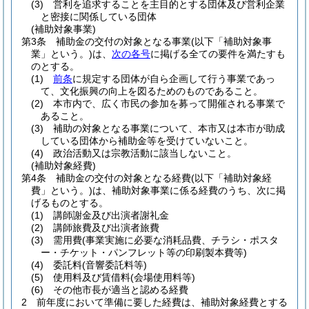
(3)
営利を追求することを主目的とする団体及び営利企業
と密接に関係している団体
(補助対象事業)
第3条
補助金の交付の対象となる事業
(以下「補助対象事
業」という。)
は、
次の各号
に掲げる全ての要件を満たすも
のとする。
(1)
前条
に規定する団体が自ら企画して行う事業であっ
て、文化振興の向上を図るためのものであること。
(2)
本市内で、広く市民の参加を募って開催される事業で
あること。
(3)
補助の対象となる事業について、本市又は本市が助成
している団体から補助金等を受けていないこと。
(4)
政治活動又は宗教活動に該当しないこと。
(補助対象経費)
第4条
補助金の交付の対象となる経費
(以下「補助対象経
費」という。)
は、補助対象事業に係る経費のうち、次に掲
げるものとする。
(1)
講師謝金及び出演者謝礼金
(2)
講師旅費及び出演者旅費
(3)
需用費
(事業実施に必要な消耗品費、チラシ・ポスタ
ー・チケット・パンフレット等の印刷製本費等)
(4)
委託料
(音響委託料等)
(5)
使用料及び賃借料
(会場使用料等)
(6)
その他市長が適当と認める経費
2
前年度において準備に要した経費は、補助対象経費とする