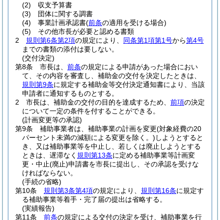
(2)
収支予算書
(3)
団体に関する調書
(4)
事業計画承認書
(
前条
の適用を受ける場合)
(5)
その他市長が必要と認める書類
2
規則第6条第2項
の規定により、
同条第1項第1号
から
第4号
までの書類の添付は要しない。
(交付決定)
第8条
市長は、
前条
の規定による申請があった場合におい
て、その内容を審査し、補助金の交付を決定したときは、
規則第9条
に規定する補助金等交付決定通知書により、当該
申請者に通知するものとする。
2
市長は、補助金の交付の目的を達成するため、
前項
の決定
について一定の条件を付することができる。
(計画変更等の承認)
第9条
補助事業者は、補助事業の計画を変更
(対象経費の20
パーセント未満の減額による変更を除く。)
しようとすると
き、又は補助事業等を中止し、若しくは廃止しようとする
ときは、遅滞なく
規則第13条
に定める補助事業等計画変
更・中止
(廃止)
申請書を市長に提出し、その承認を受けな
ければならない。
(手続の省略)
第10条
規則第3条第4項
の規定により、
規則第16条
に規定す
る補助事業等着手・完了届の提出は省略する。
(実績報告)
第11条
前条
の規定による交付の決定を受け、補助事業を行