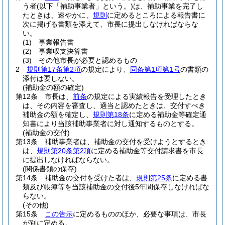
う者
(以下「補助事業者」という。)
は、補助事業を完了し
たときは、速やかに、
規則
に定めるところによる報告書に
次に掲げる書類を添えて、市長に提出しなければならな
い。
(1)
事業報告書
(2)
事業収支決算書
(3)
その他市長が必要と認めるもの
2
規則第17条第2項
の規定により、
同条第1項第1号
の書類の
添付は要しない。
(補助金の額の確定)
第12条
市長は、
前条
の規定による実績報告を受理したとき
は、その内容を審査し、適当と認めたときは、交付すべき
補助金の額を確定し、
規則第18条
に定める補助金等確定通
知書により当該補助事業者に対し通知するものとする。
(補助金の交付)
第13条
補助事業者は、補助金の交付を受けようとするとき
は、
規則第20条第2項
に定める補助金等交付請求書を市長
に提出しなければならない。
(関係書類の保存)
第14条
補助金の交付を受けた者は、
規則第25条
に定める書
類及び帳簿等を当該補助金の交付後5年間保存しなければな
らない。
(その他)
第15条
この告示
に定めるもののほか、必要な事項は、市長
が別に定める。