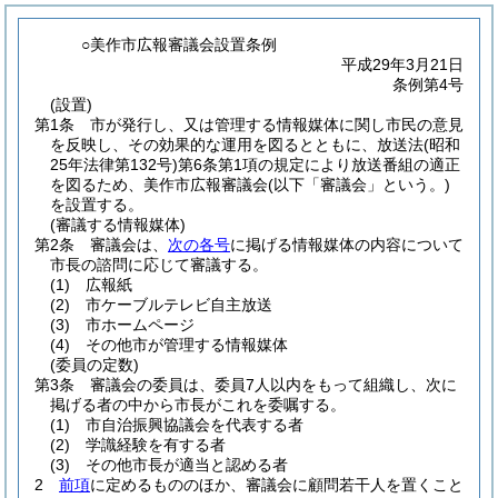
○美作市広報審議会設置条例
平成29年3月21日
条例第4号
(設置)
第1条
市が発行し、又は管理する情報媒体に関し市民の意見
を反映し、その効果的な運用を図るとともに、放送法
(昭和
25年法律第132号)
第6条第1項の規定により放送番組の適正
を図るため、美作市広報審議会
(以下「審議会」という。)
を設置する。
(審議する情報媒体)
第2条
審議会は、
次の各号
に掲げる情報媒体の内容について
市長の諮問に応じて審議する。
(1)
広報紙
(2)
市ケーブルテレビ自主放送
(3)
市ホームページ
(4)
その他市が管理する情報媒体
(委員の定数)
第3条
審議会の委員は、委員7人以内をもって組織し、次に
掲げる者の中から市長がこれを委嘱する。
(1)
市自治振興協議会を代表する者
(2)
学識経験を有する者
(3)
その他市長が適当と認める者
2
前項
に定めるもののほか、審議会に顧問若干人を置くこと