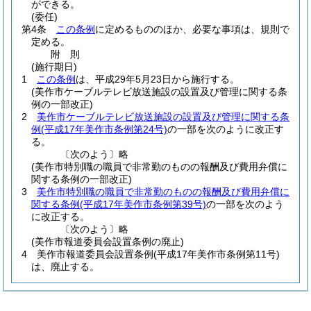
ができる。
(委任)
第4条
この条例
に定めるもののほか、必要な事項は、規則で
定める。
附
則
(施行期日)
1
この条例
は、平成29年5月23日から施行する。
(美作市ケーブルテレビ放送施設の設置及び管理に関する条
例の一部改正)
2
美作市ケーブルテレビ放送施設の設置及び管理に関する条
例
(平成17年美作市条例第24号)
の一部を次のように改正す
る。
〔次のよう〕略
(美作市特別職の職員で非常勤のものの報酬及び費用弁償に
関する条例の一部改正)
3
美作市特別職の職員で非常勤のものの報酬及び費用弁償に
関する条例
(平成17年美作市条例第39号)
の一部を次のよう
に改正する。
〔次のよう〕略
(美作市報道委員会設置条例の廃止)
4
美作市報道委員会設置条例
(平成17年美作市条例第11号)
は、廃止する。