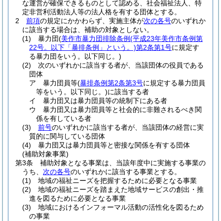
な運営が確保できるものとして認める、社会福祉法人、特
定非営利活動法人等の法人格を有する団体とする。
2
前項
の規定にかかわらず、実施主体が
次の各号
のいずれか
に該当する場合は、補助の対象としない。
(1)
暴力団
(
美作市暴力団排除条例
(平成23年美作市条例第
22号。以下「暴排条例」という。)
第2条第1号
に規定す
る暴力団をいう。以下同じ。)
(2)
次のいずれかに該当する者が、当該団体の役員である
団体
ア
暴力団員等
(
暴排条例第2条第3号
に規定する暴力団員
等をいう。以下同じ。)
に該当する者
イ
暴力団又は暴力団員等の統制下にある者
ウ
暴力団又は暴力団員等と社会的に非難されるべき関
係を有している者
(3)
前号
のいずれかに該当する者が、当該団体の経営に実
質的に関与している団体
(4)
暴力団又は暴力団員等と密接な関係を有する団体
(補助対象事業)
第3条
補助対象となる事業は、当該年度中に実施する事業の
うち、
次の各号
のいずれかに該当する事業とする。
(1)
地域の福祉ニーズを把握するために必要となる事業
(2)
地域の福祉ニーズを踏まえた地域サービスの創出・推
進を図るために必要となる事業
(3)
地域におけるインフォーマル活動の活性化を図るため
の事業