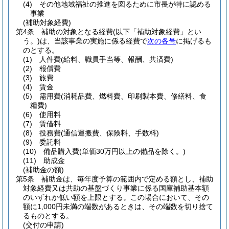
(4)
その他地域福祉の推進を図るために市長が特に認める
事業
(補助対象経費)
第4条
補助の対象となる経費
(以下「補助対象経費」とい
う。)
は、当該事業の実施に係る経費で
次の各号
に掲げるも
のとする。
(1)
人件費
(給料、職員手当等、報酬、共済費)
(2)
報償費
(3)
旅費
(4)
賃金
(5)
需用費
(消耗品費、燃料費、印刷製本費、修繕料、食
糧費)
(6)
使用料
(7)
賃借料
(8)
役務費
(通信運搬費、保険料、手数料)
(9)
委託料
(10)
備品購入費
(単価30万円以上の備品を除く。)
(11)
助成金
(補助金の額)
第5条
補助金は、毎年度予算の範囲内で定める額とし、補助
対象経費又は共助の基盤づくり事業に係る国庫補助基本額
のいずれか低い額を上限とする。
この場合において、その
額に1,000円未満の端数があるときは、その端数を切り捨て
るものとする。
(交付の申請)