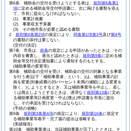
第6条
補助金の交付を受けようとする者は、
規則第6条第1
項
に定める補助金等交付申請書に、次に掲げる書類を添え
て、市長に提出しなければならない。
(1)
事業計画書
(2)
事業収支予算書
(3)
その他市長が必要と認める書類
2
規則第6条第2項
の規定により、
同条第1項第3号
及び
第4号
の書類の添付は要しない。
(交付の決定)
第7条
市長は、
前条
の規定による申請があったときは、その
内容を審査し、適当と認めたときは、
規則第9条
に定める補
助金等交付決定通知書により通知するのもとする。
(補助事業の変更等)
第8条
補助金の交付を受け、補助金の交付の対象となる事業
を行う者
(以下「補助事業者」という。)
は、補助事業の計
画を変更
(対象経費の20パーセント未満の減額による変更を
除く。)
しようとするとき、又は補助事業等を中止し、若し
くは廃止しようとするときは、遅滞なく
規則第13条
に定め
る補助事業等計画変更・中止
(廃止)
申請書を市長に提出
し、その承認を受けなければならない。
(手続の省略)
第9条
規則第3条第4項
の規定により、
規則第16条
に規定す
る補助事業等着手・完了届の提出は省略する。
(実績報告)
第10条
補助事業者は、当該補助事業が完了したときは、そ