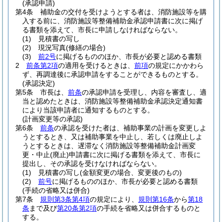
(承認申請)
第4条
補助金の交付を受けようとする者は、消防施設等を購
入する前に、消防施設等整備補助金承認申請書に次に掲げ
る書類を添えて、市長に申請しなければならない。
(1)
見積書の写し
(2)
現況写真
(修繕の場合)
(3)
前2号
に掲げるもののほか、市長が必要と認める書類
2
前条第2項
の適用を受けるときは、
前項
の規定にかかわら
ず、再調達後に承認申請をすることができるものとする。
(承認決定)
第5条
市長は、
前条
の承認申請を受理し、内容を審査し、適
当と認めたときは、消防施設等整備補助金承認決定通知書
により当該申請者に通知するものとする。
(計画変更等の承認)
第6条
前条
の承認を受けた者は、補助事業の計画を変更しよ
うとするとき、又は補助事業を中止し、若しくは廃止しよ
うとするときは、遅滞なく消防施設等整備補助金計画変
更・中止
(廃止)
申請書に次に掲げる書類を添えて、市長に
提出し、その承認を受けなければならない。
(1)
見積書の写し
(金額変更の場合、変更後のもの)
(2)
前号
に掲げるもののほか、市長が必要と認める書類
(手続の省略又は併合)
第7条
規則第3条第4項
の規定により、
規則第16条
から
第18
条
まで及び
第20条第2項
の手続を省略又は併合するものと
する。