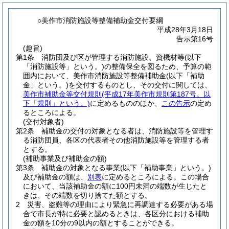
○美作市消防施設等整備補助金交付要綱
平成28年3月18日
告示第16号
(趣旨)
第1条
消防団及び区が管理する消防施設、資機材等
(以下
「消防施設等」という。)
の整備保全を図るため、予算の範
囲内において、美作市消防施設等整備補助金
(以下「補助
金」という。)
を交付するものとし、その交付に関しては、
美作市補助金等交付規則
(平成17年美作市規則第187号。以
下「規則」という。)
に定めるもののほか、
この告示
の定め
るところによる。
(交付対象者)
第2条
補助金の交付の対象となる者は、消防施設等を管理す
る消防団員、各区の代表者その他消防施設等を管理する者
とする。
(補助事業及び補助金の額)
第3条
補助金の対象となる事業
(以下「補助事業」という。)
及び補助金の額は、
別表
に定めるところによる。
この場合
において、当該補助金の額に100円未満の端数が生じたと
きは、その端数を切り捨てた額とする。
2
災害、盗難等の理由により緊急に再調達する必要がある場
合で市長が特に必要と認めるときは、各区分における補助
金の額を10分の9以内の額とすることができる。