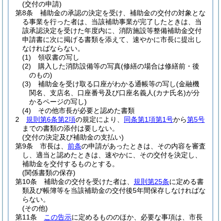
(交付の申請)
第8条
補助金の承認の決定を受け、補助金の交付の対象とな
る事業を行った者は、当該補助事業が完了したときは、当
該承認決定を受けた年度内に、消防施設等整備補助金交付
申請書に次に掲げる書類を添えて、速やかに市長に提出し
なければならない。
(1)
領収書の写し
(2)
購入した消防設備等の写真
(修繕の場合は修繕前・後
のもの)
(3)
補助金を受け取る口座がわかる通帳等の写し
(金融機
関名、支店名、口座番号及び口座名義人
(カナ氏名)
が分
かるページの写し)
(4)
その他市長が必要と認めた書類
2
規則第6条第2項
の規定により、
同条第1項第1号
から
第5号
までの書類の添付は要しない。
(交付の決定及び補助金の支払い)
第9条
市長は、
前条
の申請があったときは、その内容を審査
し、適当と認めたときは、速やかに、その交付を決定し、
補助金を交付するものとする。
(関係書類の保存)
第10条
補助金の交付を受けた者は、
規則第25条
に定める書
類及び帳簿等を当該補助金の交付後5年間保存しなければな
らない。
(その他)
第11条
この告示
に定めるもののほか、必要な事項は、市長