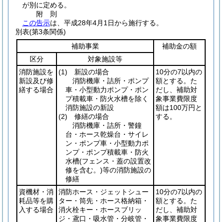
が別に定める。
附
則
この告示
は、平成28年4月1日から施行する。
別表
(第3条関係)
補助事業
補助金の額
区分
対象施設等
消防施設を
(1)
新設の場合
10分の7以内の
新設及び修
消防機庫・詰所・ポンプ
額とする。た
繕する場合
車・小型動力ポンプ・ポン
だし、補助対
プ積載車・防火水槽を除く
象事業費限度
消防施設の新設
額は100万円と
(2)
修繕の場合
する。
消防機庫・詰所・警鐘
台・ホース乾燥台・サイレ
ン・ポンプ車・小型動力ポ
ンプ・ポンプ積載車・防火
水槽
(フェンス・蓋の設置改
修を含む。)
等の消防施設の
修繕
資機材・消
消防ホース・ジェットシュー
10分の7以内の
耗品等を購
ター・筒先・ホース格納箱・
額とする。た
入する場合
消火栓キー・ホースブリッ
だし、補助対
ジ・鳶口・吸水管・分岐管・
象事業費限度