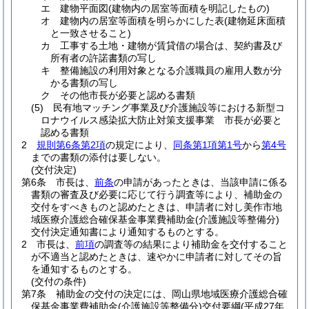
エ
建物平面図
(建物内の居室等面積を明記したもの)
オ
建物内の居室等面積を明らかにした表
(建物延床面積
と一致させること)
カ
工事する土地・建物が賃貸借の場合は、契約書及び
所有者の許諾書類の写し
キ
整備施設の利用対象となる介護職員の雇用人数が分
かる書類の写し
ク
その他市長が必要と認める書類
(5)
民有地マッチング事業及び介護施設等における新型コ
ロナウイルス感染拡大防止対策支援事業 市長が必要と
認める書類
2
規則第6条第2項
の規定により、
同条第1項第1号
から
第4号
までの書類の添付は要しない。
(交付決定)
第6条
市長は、
前条
の申請があったときは、当該申請に係る
書類の審査及び必要に応じて行う調査等により、補助金の
交付をすべきものと認めたときは、申請者に対し美作市地
域医療介護総合確保基金事業費補助金
(介護施設等整備分)
交付決定通知書により通知するものとする。
2
市長は、
前項
の調査等の結果により補助金を交付すること
が不適当と認めたときは、速やかに申請者に対してその旨
を通知するものとする。
(交付の条件)
第7条
補助金の交付の決定には、岡山県地域医療介護総合確
保基金事業費補助金
(介護施設等整備分)
交付要綱
(平成27年