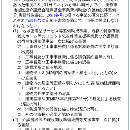
あった年度の3月31日のいずれか早い期日までに、美作市
地域医療介護総合確保基金事業費補助金
(介護施設等整備
分)
実績報告書に、
次の各号
に掲げる事業の区分に応じ、そ
れぞれ
当該各号
に定める書類を添えて、市長に提出しなけ
ればならない。
(1)
地域密着型サービス等整備助成事業、既存の特別養護
老人ホーム等のユニット化改修等支援事業及び介護職員
の宿舎施設整備事業 次に掲げる書類
ア
工事費及び工事事務費に係る対象経費の実支出額算
出資料
イ
工事費及び工事事務費に係る請負契約書等の写し
ウ
工事費及び工事事務費に係る内訳書
エ
設置場所に係る地図
オ
建物平面図
(建物内の居室等面積を明記したもの)
及
び立面図
カ
建物内の居室等面積を明らかにした表
(建物延床面積
と一致させること)
キ
建物内外主要部分の写真
ク
建築基準法
(昭和25年法律第201号)
の規定による検査
済証の写し
ケ
消防設備等の設置に係る検査済証の写し
コ
その他市長が必要と認める書類
(2)
介護施設等の施設開設準備経費等支援事業 次に掲げ
る書類