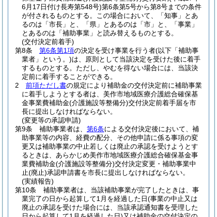
6月17日付け長寿第548号)
第6条第5号から第8号までの条件
が付されるものとする。
この場合において、「知事」とあ
るのは「市長」と、「県」とあるのは「市」と、「事業」
とあるのは「補助事業」と読み替えるものとする。
(交付決定前着手)
第8条
第6条第1項
の決定を受け事業を行う者
(以下「補助事
業者」という。)
は、原則として当該決定を受けた後に着手
するものとする。
ただし、やむを得ない場合には、当該決
定前に着手することができる。
2
前項ただし書
の規定により補助金の交付決定前に補助事業
に着手しようとする者は、美作市地域医療介護総合確保基
金事業費補助金
(介護施設等整備分)
交付決定前着手届を市
長に提出しなければならない。
(変更等の承認申請)
第9条
補助事業者は、
第6条
による交付決定後において、補
助事業等の内容、経費の配分、その他申請に係る事項の変
更又は補助事業の中止若しくは廃止の承認を受けようとす
るときは、あらかじめ美作市地域医療介護総合確保基金事
業費補助金
(介護施設等整備分)
交付決定変更・補助事業中
止
(廃止)
承認申請書を市長に提出しなければならない。
(実績報告)
第10条
補助事業者は、当該補助事業が完了したときは、事
業完了の日から起算して1月を経過した日
(事業の中止又は
廃止の承認を受けた場合には、当該承認通知書を受理した
日から起算して1月を経過した日)
又は補助金の交付決定の