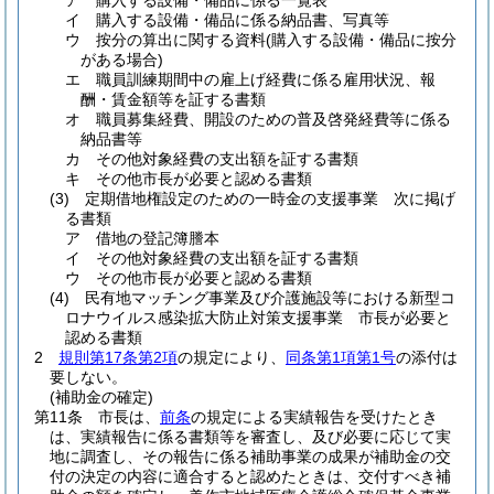
ア
購入する設備・備品に係る一覧表
イ
購入する設備・備品に係る納品書、写真等
ウ
按分の算出に関する資料
(購入する設備・備品に按分
がある場合)
エ
職員訓練期間中の雇上げ経費に係る雇用状況、報
酬・賃金額等を証する書類
オ
職員募集経費、開設のための普及啓発経費等に係る
納品書等
カ
その他対象経費の支出額を証する書類
キ
その他市長が必要と認める書類
(3)
定期借地権設定のための一時金の支援事業 次に掲げ
る書類
ア
借地の登記簿謄本
イ
その他対象経費の支出額を証する書類
ウ
その他市長が必要と認める書類
(4)
民有地マッチング事業及び介護施設等における新型コ
ロナウイルス感染拡大防止対策支援事業 市長が必要と
認める書類
2
規則第17条第2項
の規定により、
同条第1項第1号
の添付は
要しない。
(補助金の確定)
第11条
市長は、
前条
の規定による実績報告を受けたとき
は、実績報告に係る書類等を審査し、及び必要に応じて実
地に調査し、その報告に係る補助事業の成果が補助金の交
付の決定の内容に適合すると認めたときは、交付すべき補