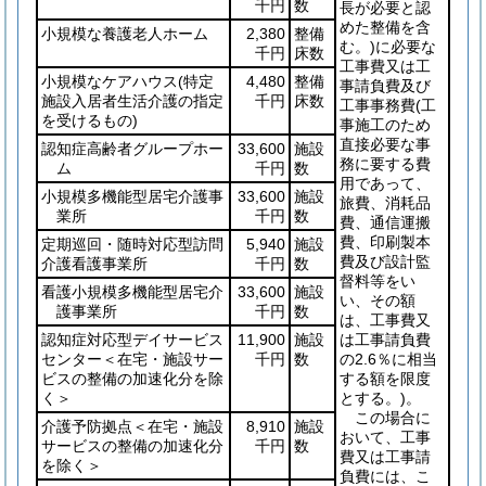
千円
数
長が必要と認
めた整備を含
小規模な養護老人ホーム
2,380
整備
む。)
に必要な
千円
床数
工事費又は工
小規模なケアハウス
(特定
4,480
整備
事請負費及び
施設入居者生活介護の指定
千円
床数
工事事務費
(工
を受けるもの)
事施工のため
直接必要な事
認知症高齢者グループホー
33,600
施設
務に要する費
ム
千円
数
用であって、
小規模多機能型居宅介護事
33,600
施設
旅費、消耗品
業所
千円
数
費、通信運搬
費、印刷製本
定期巡回・随時対応型訪問
5,940
施設
費及び設計監
介護看護事業所
千円
数
督料等をい
看護小規模多機能型居宅介
33,600
施設
い、その額
護事業所
千円
数
は、工事費又
認知症対応型デイサービス
11,900
施設
は工事請負費
センター＜在宅・施設サー
千円
数
の2.6％に相当
ビスの整備の加速化分を除
する額を限度
く＞
とする。)
。
この場合に
介護予防拠点＜在宅・施設
8,910
施設
おいて、工事
サービスの整備の加速化分
千円
数
費又は工事請
を除く＞
負費には、こ