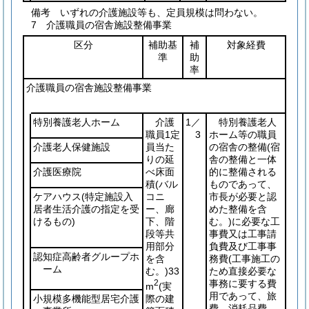
備考 いずれの介護施設等も、定員規模は問わない。
7 介護職員の宿舎施設整備事業
区分
補助基
補
対象経費
準
助
率
介護職員の宿舎施設整備事業
特別養護老人ホーム
介護
1／
特別養護老人
職員1定
3
ホーム等の職員
介護老人保健施設
員当た
の宿舎の整備
(宿
りの延
舎の整備と一体
介護医療院
べ床面
的に整備される
積
(バル
ものであって、
ケアハウス
(特定施設入
コニ
市長が必要と認
居者生活介護の指定を受
ー、廊
めた整備を含
けるもの)
下、階
む。)
に必要な工
段等共
事費又は工事請
用部分
負費及び工事事
認知症高齢者グループホ
を含
務費
(工事施工の
ーム
む。)
33
ため直接必要な
2
事務に要する費
m
(実
用であって、旅
際の建
小規模多機能型居宅介護
費、消耗品費、