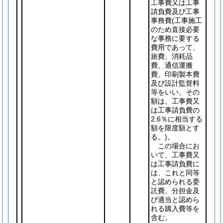
工事費又は工事
請負費及び工事
事務費
(工事施工
のため直接必要
な事務に要する
費用であって、
旅費、消耗品
費、通信運搬
費、印刷製本費
及び設計監督料
等をいい、その
額は、工事費又
は工事請負費の
2.6％に相当する
額を限度額とす
る。)
。
この場合にお
いて、工事費又
は工事請負費に
は、これと同等
と認められる委
託費、分担金及
び適当と認めら
れる購入費等を
含む。