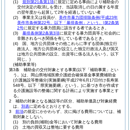
(1)
規則第21条第1項
に規定に定める事由により補助金の
交付決定の取消しを受け、当該取消しの日の属する年度
の翌年度から起算して2年を経過していない者
(2)
事業主又は役員が、
美作市暴力団排除条例
(平成23年
美作市条例第22号。以下「暴排条例」という。)
第2条第
2号
に規定する暴力団員に該当する者であるとき。
(3)
暴排条例第2条第3項
に規定する暴力団員等と社会的に
非難されるべき関係を有している者であるとき。
(4)
国、地方公共団体その他これらに準ずる団体
(独立行
政法人、地方公共団体が設立した独立行政法人及び国又
は地方公共団体の設立、出資等に係る法人をいう。以下
同じ。)
(補助事業等)
第3条
補助金の交付対象とする事業
(以下「補助事業」とい
う。)
は、岡山県地域医療介護総合確保基金事業費補助金
(介護施設等整備分)
実施要綱
(平成27年6月17日付け長寿第
548号。以下「県実施要綱」という。)
に基づき市が作成す
る介護施設等の整備に関する計画により実施する事業とす
る。
2
補助の対象となる施設等の区分、補助単価及び対象経費
は、
別表
に定めるとおりとする。
3
前項
の規定にかかわらず、次に掲げる費用については、補
助対象としない。
(1)
別の負担
(補助)
金等において対象となる費用
(2)
土地の買収又は整地に要する費用