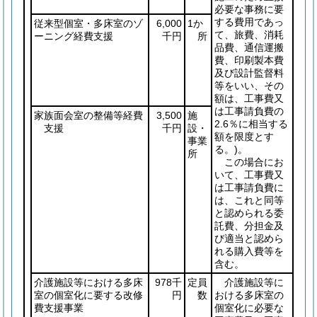
必要な事務に要
する費用であっ
従来型個室・多床室のゾ
6,000
1か
て、旅費、消耗
ーニング経費支援
千円
所
品費、通信運搬
費、印刷製本費
及び設計監督料
等をいい、その
額は、工事費又
は工事請負費の
家族面会室の整備等経費
3,500
施
2.6％に相当する
支援
千円
設・
額を限度とす
事業
る。)
。
所
この場合にお
いて、工事費又
は工事請負費に
は、これと同等
と認められる委
託費、分担金及
び適当と認めら
れる購入費等を
含む。
介護施設等における多床
978千
定員
介護施設等に
室の個室化に要する改修
円
数
おける多床室の
費支援事業
個室化に必要な