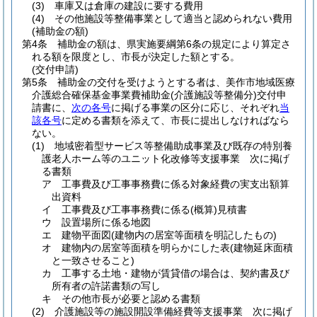
(3)
車庫又は倉庫の建設に要する費用
(4)
その他施設等整備事業として適当と認められない費用
(補助金の額)
第4条
補助金の額は、県実施要綱第6条の規定により算定さ
れる額を限度とし、市長が決定した額とする。
(交付申請)
第5条
補助金の交付を受けようとする者は、美作市地域医療
介護総合確保基金事業費補助金
(介護施設等整備分)
交付申
請書に、
次の各号
に掲げる事業の区分に応じ、それぞれ
当
該各号
に定める書類を添えて、市長に提出しなければなら
ない。
(1)
地域密着型サービス等整備助成事業及び既存の特別養
護老人ホーム等のユニット化改修等支援事業 次に掲げ
る書類
ア
工事費及び工事事務費に係る対象経費の実支出額算
出資料
イ
工事費及び工事事務費に係る
(概算)
見積書
ウ
設置場所に係る地図
エ
建物平面図
(建物内の居室等面積を明記したもの)
オ
建物内の居室等面積を明らかにした表
(建物延床面積
と一致させること)
カ
工事する土地・建物が賃貸借の場合は、契約書及び
所有者の許諾書類の写し
キ
その他市長が必要と認める書類
(2)
介護施設等の施設開設準備経費等支援事業 次に掲げ