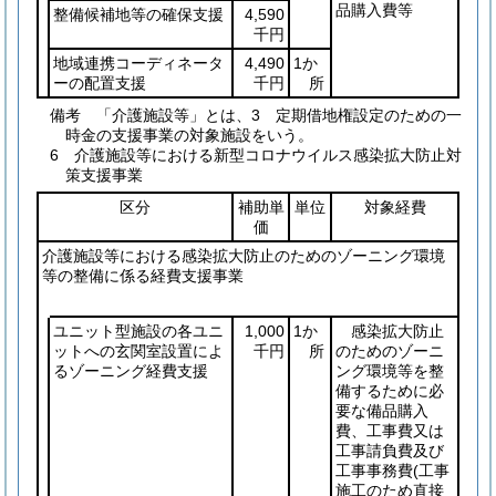
品購入費等
整備候補地等の確保支援
4,590
千円
地域連携コーディネータ
4,490
1か
ーの配置支援
千円
所
備考 「介護施設等」とは、3 定期借地権設定のための一
時金の支援事業の対象施設をいう。
6 介護施設等における新型コロナウイルス感染拡大防止対
策支援事業
区分
補助単
単位
対象経費
価
介護施設等における感染拡大防止のためのゾーニング環境
等の整備に係る経費支援事業
ユニット型施設の各ユニ
1,000
1か
感染拡大防止
ットへの玄関室設置によ
千円
所
のためのゾーニ
るゾーニング経費支援
ング環境等を整
備するために必
要な備品購入
費、工事費又は
工事請負費及び
工事事務費
(工事
施工のため直接