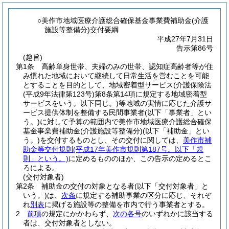
○美作市地域医療介護総合確保基金事業費補助金(介護
施設等整備分)交付要綱
平成27年7月31日
告示第86号
(趣旨)
第1条
高齢単身世帯、夫婦のみの世帯、認知症高齢者等が住
み慣れた地域において継続して日常生活を営むことを可能
とすることを目的として、地域密着型サービス
(介護保険法
(平成9年法律第123号)
第8条第14項に規定する地域密着型
サービスをいう。以下同じ。)
等地域の実情に応じた介護サ
ービス提供体制を整備する民間事業者
(以下「事業者」とい
う。)
に対して予算の範囲内で美作市地域医療介護総合確保
基金事業費補助金
(介護施設等整備分)
(以下「補助金」とい
う。)
を交付するものとし、その交付に関しては、
美作市補
助金等交付規則
(平成17年美作市規則第187号。以下「規
則」という。)
に定めるもののほか、この告示の定めるとこ
ろによる。
(交付対象者)
第2条
補助金の交付の対象となる者
(以下「交付対象者」と
いう。)
は、
次条
に規定する補助事業の区分に応じ、それぞ
れ
別表
に掲げる施設等の整備を市内で行う事業者とする。
2
前項
の規定にかかわらず、
次の各号
のいずれかに該当する
者は、交付対象者としない。