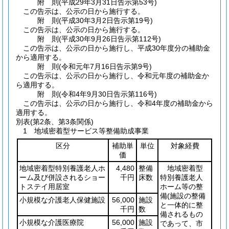
附
則
(平成29年3月31日
告示第53号)
この告示は、公示の日から施行する。
附
則
(平成30年3月2日
告示第19号)
この告示は、公示の日から施行する。
附
則
(平成30年9月26日
告示第112号)
この告示は、公示の日から施行し、平成30年度分の補助金
から適用する。
附
則
(令和元年7月16日
告示第9号)
この告示は、公示の日から施行し、令和元年度の補助金か
ら適用する。
附
則
(令和4年9月30日
告示第116号)
この告示は、公示の日から施行し、令和4年度の補助金から
適用する。
別表
(第2条、第3条関係)
1 地域密着型サービス等整備助成事業
区分
補助単
単位
対象経費
価
地域密着型特別養護老人ホ
4,480
整備
地域密着型
ーム及び併設されるショー
千円
床数
特別養護老人
トステイ用居室
ホーム等の整
備
(施設の整備
小規模な介護老人保健施設
56,000
施設
と一体的に整
千円
数
備されるもの
小規模な介護医療院
56,000
施設
であって、市