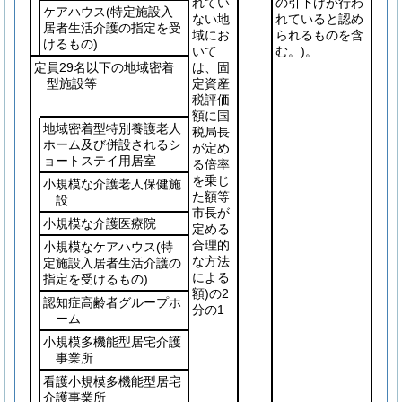
れてい
の引下げが行わ
ケアハウス
(特定施設入
ない地
れていると認め
居者生活介護の指定を受
域にお
られるものを含
けるもの)
いて
む。)
。
定員29名以下の地域密着
は、固
型施設等
定資産
税評価
額に国
地域密着型特別養護老人
税局長
ホーム及び併設されるシ
が定め
ョートステイ用居室
る倍率
を乗じ
小規模な介護老人保健施
た額等
設
市長が
小規模な介護医療院
定める
合理的
小規模なケアハウス
(特
な方法
定施設入居者生活介護の
による
指定を受けるもの)
額)
の2
認知症高齢者グループホ
分の1
ーム
小規模多機能型居宅介護
事業所
看護小規模多機能型居宅
介護事業所