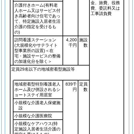
金、旅費、役務
介護付きホーム
(有料老
費、委託料又は
人ホーム又はサービス付
工事請負費
き高齢者向け住宅であっ
て、特定施設入居者生活
介護の指定を受けるも
の)
訪問看護ステーション
4,200
施設
(大規模化やサテライト
千円
数
型事業所の設置)
＜在
宅・施設サービスの整備
の加速化分を除く＞
定員29名以下の地域密着型施設等
地域密着型特別養護老人
839千
定員
ホーム及び併設されるシ
円
数
ョートステイ用居室
小規模な介護老人保健施
設
小規模な介護医療院
小規模なケアハウス
(特
定施設入居者生活介護の