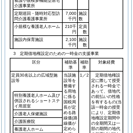
看護小規模多機能型居宅
介護事業所
定期巡回・随時対応型訪
7,000
施設
問介護看護事業所
千円
数
小規模な養護老人ホーム
210千
定員
円
数
施設内保育施設
2,100
施設
千円
数
3 定期借地権設定のための一時金の支援事業
区分
補助基
補助
対象経費
準
率
定員30名以上の広域型施
当該施
1／2
定期借地権設
設等
設等を
定に際して授受
整備す
される一時金で
る用地
あって、借地代
特別養護老人ホーム及び
に係る
の前払いの性格
併設されるショートステ
国税局
を有するもの
(当
イ用居室
長が定
該一時金の授受
める路
により、定期借
介護老人保健施設
線価
(路
地権設定期間中
介護医療院
線価が
の全期間又は一
定めら
部の期間の地代
養護老人ホーム