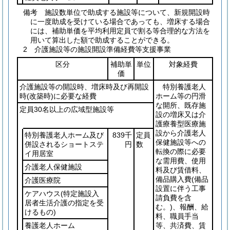
備考 施設数単位で助成する施設等について、新規開設時
に一度助成を受けている場合であっても、増床する場合
には、補助単価を平均利用定員で割る等合理的な方法を
用いて算出した額で助成することができる。
2 介護施設等の施設開設準備経費等支援事業
区分
補助単
単位
対象経費
価
介護施設等の開設時、増床時及び再開設
特別養護老人
時
(改築時)
に必要な経費
ホーム等の円滑
な開所、既存施
定員30名以上の広域型施設等
設の増床又は介
護療養型医療施
設から介護老人
特別養護老人ホーム及び
839千
定員
保健施設等への
併設されるショートステ
円
数
転換の際に必要
イ用居室
な需用費、使用
介護老人保健施設
料及び賃借料、
備品購入費
(備品
介護医療院
設置に伴う工事
ケアハウス
(特定施設入
請負費を含
居者生活介護の指定を受
む。)
、報酬、給
けるもの)
料、職員手当
養護老人ホーム
等、共済費、賃