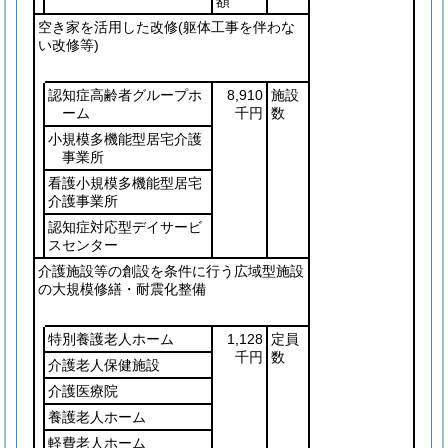
額
空き家を活用した改修
(躯体工事を伴わな
い改修等)
認知症高齢者グループホ
8,910
施設
ーム
千円
数
小規模多機能型居宅介護
事業所
看護小規模多機能型居宅
介護事業所
認知症対応型デイサービ
スセンター
介護施設等の創設を条件に行う広域型施設
の大規模修繕・耐震化整備
特別養護老人ホーム
1,128
定員
千円
数
介護老人保健施設
介護医療院
養護老人ホーム
軽費老人ホーム