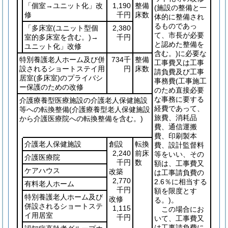
「個室→ユニット化」改
1,190
整備
(施設の整備と一
修
千円
床数
体的に整備され
るものであっ
「多床室
(ユニット型個
2,380
て、市長が必要
室的多床室を含む。)
→
千円
と認めた整備を
ユニット化」改修
含む。)
に必要な
特別養護老人ホーム及び併
734千
整備
工事費又は工事
設されるショートステイ用
円
床数
請負費及び工事
居室
(多床室)
のプライバシ
事務費
(工事施工
ー保護のための改修
のため直接必要
な事務に要する
介護療養型医療施設の介護老人保健施設
経費であって、
等への転換整備
(介護療養型老人保健施設
旅費、消耗品
から介護医療院への転換整備を含む。)
費、通信運搬
費、印刷製本
介護老人保健施設
創設
転換
費、設計監督料
2,240
前床
等をいい、その
介護医療院
千円
数
額は、工事費又
ケアハウス
改築
は工事請負費の
2,770
2.6％に相当する
有料老人ホーム
千円
額を限度とす
特別養護老人ホーム及び
改修
る。)
。
併設されるショートステ
1,115
この場合にお
イ用居室
千円
いて、工事費又
は工事請負費に