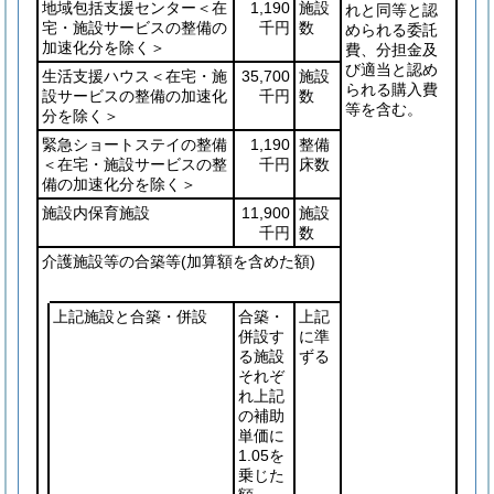
地域包括支援センター＜在
1,190
施設
れと同等と認
宅・施設サービスの整備の
千円
数
められる委託
加速化分を除く＞
費、分担金及
び適当と認め
生活支援ハウス＜在宅・施
35,700
施設
られる購入費
設サービスの整備の加速化
千円
数
等を含む。
分を除く＞
緊急ショートステイの整備
1,190
整備
＜在宅・施設サービスの整
千円
床数
備の加速化分を除く＞
施設内保育施設
11,900
施設
千円
数
介護施設等の合築等
(加算額を含めた額)
上記施設と合築・併設
合築・
上記
併設す
に準
る施設
ずる
それぞ
れ上記
の補助
単価に
1.05を
乗じた