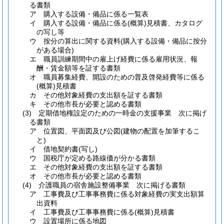
る書類
ア
購入する設備・備品に係る一覧表
イ
購入する設備・備品に係る
(概算)
見積書、カタログ
の写し等
ウ
按分の算出に関する資料
(購入する設備・備品に按分
がある場合)
エ
職員訓練期間中の雇上げ経費に係る雇用状況、報
酬・賃金額等を証する書類
オ
職員募集経費、開設のための普及啓発経費等に係る
(概算)
見積書
カ
その他対象経費の支出額を証する書類
キ
その他市長が必要と認める書類
(3)
定期借地権設定のための一時金の支援事業 次に掲げ
る書類
ア
位置図、平面図及び公図
(建物の配置を加筆するこ
と)
イ
借地契約書
(写し)
ウ
国税庁が定める路線価が分かる書類
エ
その他対象経費の支出額を証する書類
オ
その他市長が必要と認める書類
(4)
介護職員の宿舎施設整備事業 次に掲げる書類
ア
工事費及び工事事務費に係る対象経費の実支出額算
出資料
イ
工事費及び工事事務費に係る
(概算)
見積書
ウ
設置場所に係る地図