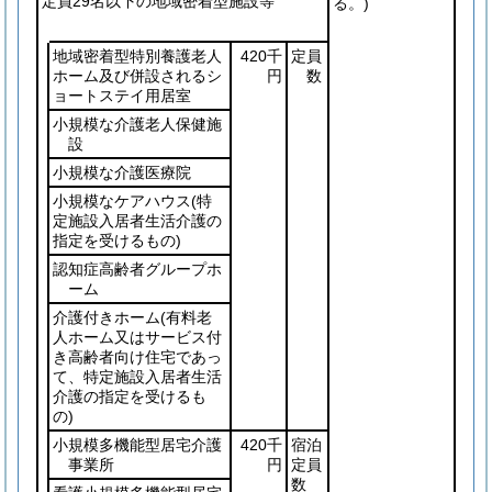
定員29名以下の地域密着型施設等
る。)
地域密着型特別養護老人
420千
定員
ホーム及び併設されるシ
円
数
ョートステイ用居室
小規模な介護老人保健施
設
小規模な介護医療院
小規模なケアハウス
(特
定施設入居者生活介護の
指定を受けるもの)
認知症高齢者グループホ
ーム
介護付きホーム
(有料老
人ホーム又はサービス付
き高齢者向け住宅であっ
て、特定施設入居者生活
介護の指定を受けるも
の)
小規模多機能型居宅介護
420千
宿泊
事業所
円
定員
数