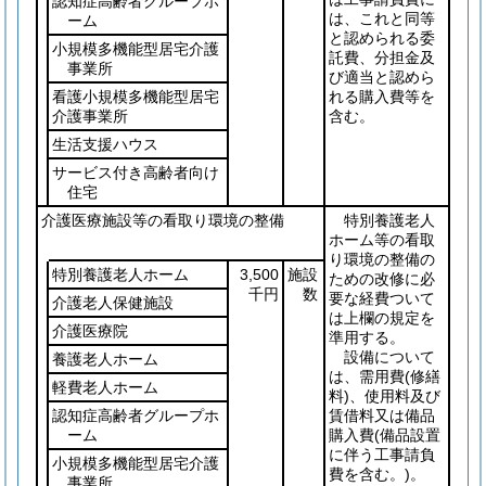
認知症高齢者グループホ
は、これと同等
ーム
と認められる委
小規模多機能型居宅介護
託費、分担金及
事業所
び適当と認めら
看護小規模多機能型居宅
れる購入費等を
介護事業所
含む。
生活支援ハウス
サービス付き高齢者向け
住宅
介護医療施設等の看取り環境の整備
特別養護老人
ホーム等の看取
り環境の整備の
特別養護老人ホーム
3,500
施設
ための改修に必
千円
数
要な経費ついて
介護老人保健施設
は上欄の規定を
介護医療院
準用する。
設備について
養護老人ホーム
は、需用費
(修繕
軽費老人ホーム
料)
、使用料及び
認知症高齢者グループホ
賃借料又は備品
ーム
購入費
(備品設置
に伴う工事請負
小規模多機能型居宅介護
費を含む。)
。
事業所