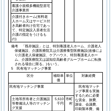
看護小規模多機能型居宅
介護事業所
介護付きホーム
(有料老
人ホーム又はサービス付
き高齢者向け住宅であっ
て、特定施設入居者生活
介護の指定をうけるも
の)
備考 「既存施設」とは、特別養護老人ホーム、介護老人
保健施設、介護医療院又は介護療養型医療施設(改修によ
り介護老人保健施設、ケアハウス、特別養護老人ホー
ム、介護医療院又は認知症高齢者グループホームに転換
される場合に限る。)をいう。
5 民有地マッチング事業
区分
補助単
単位
対象経費
価
民有地マッチング事業
民有地マッチ
ング事業を実施
するために必要
土地等所有者と介護施設
5,610
市町
な賃金、旅費、
等整備法人等のマッチン
千円
村
謝金、会議費、
グ支援
印刷製本費、備