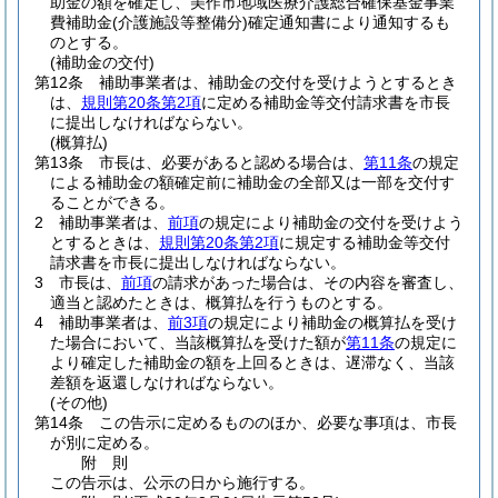
助金の額を確定し、美作市地域医療介護総合確保基金事業
費補助金
(介護施設等整備分)
確定通知書により通知するも
のとする。
(補助金の交付)
第12条
補助事業者は、補助金の交付を受けようとするとき
は、
規則第20条第2項
に定める補助金等交付請求書を市長
に提出しなければならない。
(概算払)
第13条
市長は、必要があると認める場合は、
第11条
の規定
による補助金の額確定前に補助金の全部又は一部を交付す
ることができる。
2
補助事業者は、
前項
の規定により補助金の交付を受けよう
とするときは、
規則第20条第2項
に規定する補助金等交付
請求書を市長に提出しなければならない。
3
市長は、
前項
の請求があった場合は、その内容を審査し、
適当と認めたときは、概算払を行うものとする。
4
補助事業者は、
前3項
の規定により補助金の概算払を受け
た場合において、当該概算払を受けた額が
第11条
の規定に
より確定した補助金の額を上回るときは、遅滞なく、当該
差額を返還しなければならない。
(その他)
第14条
この告示に定めるもののほか、必要な事項は、市長
が別に定める。
附
則
この告示は、公示の日から施行する。