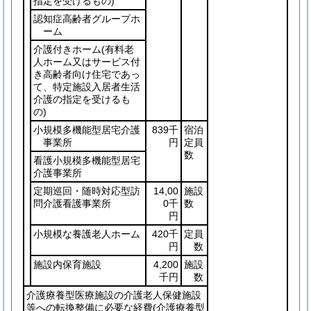
指定を受けるもの)
認知症高齢者グループホ
ーム
介護付きホーム
(有料老
人ホーム又はサービス付
き高齢者向け住宅であっ
て、特定施設入居者生活
介護の指定を受けるも
の)
小規模多機能型居宅介護
839千
宿泊
事業所
円
定員
数
看護小規模多機能型居宅
介護事業所
定期巡回・随時対応型訪
14,00
施設
問介護看護事業所
0千
数
円
小規模な養護老人ホーム
420千
定員
円
数
施設内保育施設
4,200
施設
千円
数
介護療養型医療施設の介護老人保健施設
等への転換整備に必要な経費
(介護療養型