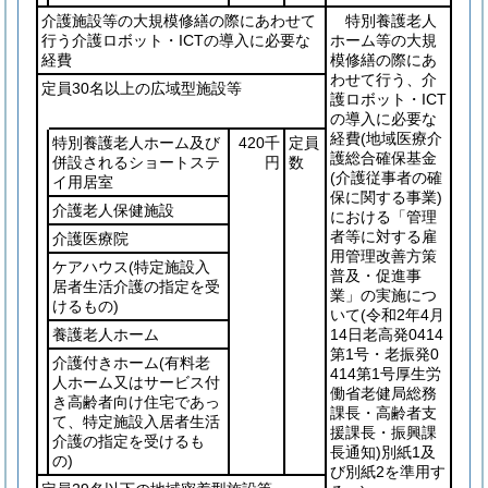
介護施設等の大規模修繕の際にあわせて
特別養護老人
行う介護ロボット・ICTの導入に必要な
ホーム等の大規
経費
模修繕の際にあ
わせて行う、介
定員30名以上の広域型施設等
護ロボット・ICT
の導入に必要な
経費
(地域医療介
特別養護老人ホーム及び
420千
定員
護総合確保基金
併設されるショートステ
円
数
(介護従事者の確
イ用居室
保に関する事業)
介護老人保健施設
における「管理
者等に対する雇
介護医療院
用管理改善方策
ケアハウス
(特定施設入
普及・促進事
居者生活介護の指定を受
業」の実施につ
けるもの)
いて
(令和2年4月
養護老人ホーム
14日老高発0414
第1号・老振発0
介護付きホーム
(有料老
414第1号厚生労
人ホーム又はサービス付
働省老健局総務
き高齢者向け住宅であっ
課長・高齢者支
て、特定施設入居者生活
援課長・振興課
介護の指定を受けるも
長通知)
別紙1及
の)
び別紙2を準用す