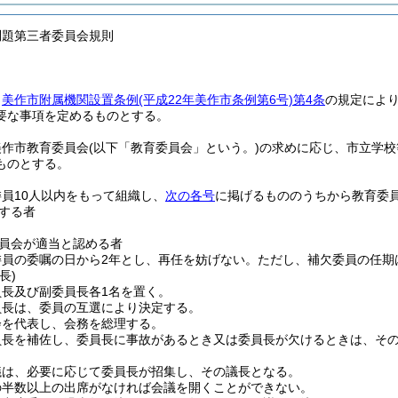
問題第三者委員会規則
、
美作市附属機関設置条例
(平成22年美作市条例第6号)
第4条
の規定によ
要な事項を定めるものとする。
美作市教育委員会
(以下「教育委員会」という。)
の求めに応じ、市立学校
ものとする。
員10人以内をもって組織し、
次の各号
に掲げるもののうちから教育委
する者
員会が適当と認める者
委員の委嘱の日から2年とし、再任を妨げない。
ただし、補欠委員の任期
長)
員長及び副委員長各1名を置く。
員長は、委員の互選により決定する。
会を代表し、会務を総理する。
員長を補佐し、委員長に事故があるとき又は委員長が欠けるときは、そ
議は、必要に応じて委員長が招集し、その議長となる。
の半数以上の出席がなければ会議を開くことができない。