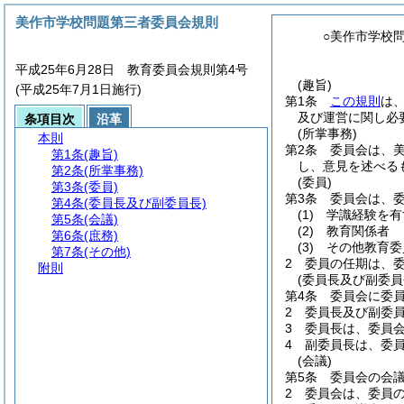
美作市学校問題第三者委員会規則
○美作市学校
平成25年6月28日 教育委員会規則第4号
(趣旨)
(平成25年7月1日施行)
第1条
この規則
は
及び運営に関し必
条項目次
沿革
(所掌事務)
本則
第2条
委員会は、
第1条
(趣旨)
し、意見を述べる
第2条
(所掌事務)
(委員)
第3条
(委員)
第3条
委員会は、委
第4条
(委員長及び副委員長)
(1)
学識経験を有
第5条
(会議)
(2)
教育関係者
第6条
(庶務)
(3)
その他教育委
第7条
(その他)
2
委員の任期は、
附則
(委員長及び副委員
第4条
委員会に委
2
委員長及び副委
3
委員長は、委員
4
副委員長は、委
(会議)
第5条
委員会の会
2
委員会は、委員