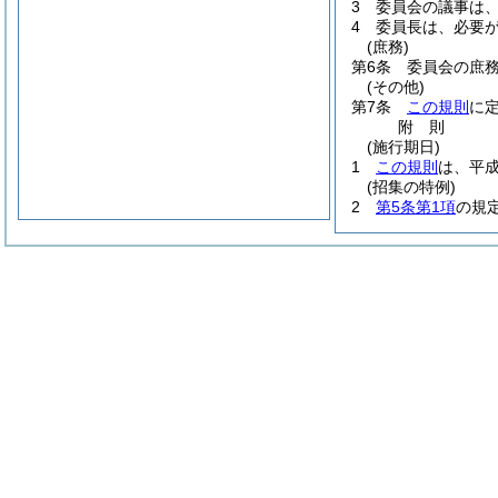
3
委員会の議事は
4
委員長は、必要
(庶務)
第6条
委員会の庶
(その他)
第7条
この規則
に
附
則
(施行期日)
1
この規則
は、平成
(招集の特例)
2
第5条第1項
の規