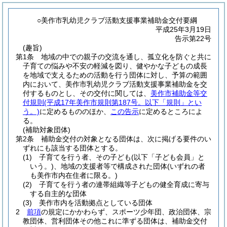
○美作市乳幼児クラブ活動支援事業補助金交付要綱
平成25年3月19日
告示第22号
(趣旨)
第1条
地域の中での親子の交流を通し、孤立化を防ぐと共に
子育ての悩みや不安の軽減を図り、健やかな子どもの成長
を地域で支えるための活動を行う団体に対し、予算の範囲
内において、美作市乳幼児クラブ活動支援事業補助金を交
付するものとし、その交付に関しては、
美作市補助金等交
付規則
(平成17年美作市規則第187号。以下「規則」とい
う。)
に定めるもののほか、
この告示
に定めるところによ
る。
(補助対象団体)
第2条
補助金交付の対象となる団体は、次に掲げる要件のい
ずれにも該当する団体とする。
(1)
子育てを行う者、その子ども
(以下「子ども会員」と
いう。)
、地域の支援者等で構成された団体
(いずれの者
も美作市内在住者に限る。)
(2)
子育てを行う者の連帯組織等子どもの健全育成に寄与
する自主的な団体
(3)
美作市内を活動拠点としている団体
2
前項
の規定にかかわらず、スポーツ少年団、政治団体、宗
教団体、営利団体その他これに準ずる団体は、補助金交付