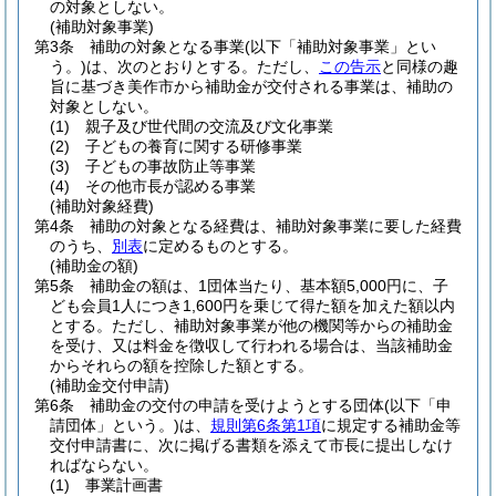
の対象としない。
(補助対象事業)
第3条
補助の対象となる事業
(以下「補助対象事業」とい
う。)
は、次のとおりとする。
ただし、
この告示
と同様の趣
旨に基づき美作市から補助金が交付される事業は、補助の
対象としない。
(1)
親子及び世代間の交流及び文化事業
(2)
子どもの養育に関する研修事業
(3)
子どもの事故防止等事業
(4)
その他市長が認める事業
(補助対象経費)
第4条
補助の対象となる経費は、補助対象事業に要した経費
のうち、
別表
に定めるものとする。
(補助金の額)
第5条
補助金の額は、1団体当たり、基本額5,000円に、子
ども会員1人につき1,600円を乗じて得た額を加えた額以内
とする。
ただし、補助対象事業が他の機関等からの補助金
を受け、又は料金を徴収して行われる場合は、当該補助金
からそれらの額を控除した額とする。
(補助金交付申請)
第6条
補助金の交付の申請を受けようとする団体
(以下「申
請団体」という。)
は、
規則第6条第1項
に規定する補助金等
交付申請書に、次に掲げる書類を添えて市長に提出しなけ
ればならない。
(1)
事業計画書