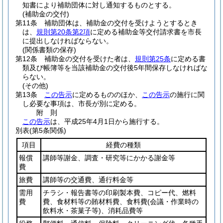
知書により補助団体に対し通知するものとする。
(補助金の交付)
第11条
補助団体は、補助金の交付を受けようとするとき
は、
規則第20条第2項
に定める補助金等交付請求書を市長
に提出しなければならない。
(関係書類の保存)
第12条
補助金の交付を受けた者は、
規則第25条
に定める書
類及び帳簿等を当該補助金の交付後5年間保存しなければな
らない。
(その他)
第13条
この告示
に定めるもののほか、
この告示
の施行に関
し必要な事項は、市長が別に定める。
附
則
この告示
は、平成25年4月1日から施行する。
別表
(第5条関係)
項目
経費の種類
報償
講師等謝金、調査・研究等にかかる謝金等
費
旅費
講師等の交通費、通行料金等
需用
チラシ・報告書等の印刷製本費、コピー代、燃料
費
費、食材料等の賄材料費、食料費
(会議・作業時の
飲料水・茶菓子等)
、消耗品費等