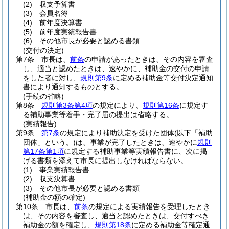
(2)
収支予算書
(3)
会員名簿
(4)
前年度決算書
(5)
前年度実績報告書
(6)
その他市長が必要と認める書類
(交付の決定)
第7条
市長は、
前条
の申請があったときは、その内容を審査
し、適当と認めたときは、速やかに、補助金の交付の申請
をした者に対し、
規則第9条
に定める補助金等交付決定通知
書により通知するものとする。
(手続の省略)
第8条
規則第3条第4項
の規定により、
規則第16条
に規定す
る補助事業等着手・完了届の提出は省略する。
(実績報告)
第9条
第7条
の規定により補助決定を受けた団体
(以下「補助
団体」という。)
は、事業が完了したときは、速やかに
規則
第17条第1項
に規定する補助事業等実績報告書に、次に掲
げる書類を添えて市長に提出しなければならない。
(1)
事業実績報告書
(2)
収支決算書
(3)
その他市長が必要と認める書類
(補助金の額の確定)
第10条
市長は、
前条
の規定による実績報告を受理したとき
は、その内容を審査し、適当と認めたときは、交付すべき
補助金の額を確定し、
規則第18条
に定める補助金等確定通