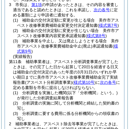
3
市長は、
第1項
の申請があったときは、その内容を審査し
適当であると認めたときは、これを承認し、
次の各号
に定
める書類により申請者に通知する。
(1)
補助金の交付決定額に変更が生じる場合 美作市アス
ベスト改修事業費補助金変更交付決定通知書
(
様式第7号
)
(2)
補助金の交付決定額に変更が生じない場合 美作市ア
スベスト改修事業内容変更承認通知書
(
様式第8号
)
(3)
補助事業を中止し、又は廃止しようとする場合 美作
市アスベスト改修事業費補助金中止
(廃止)
承認通知書
(
様
式第9号
)
(実績報告)
第11条
補助事業者は、アスベスト分析調査事業が完了した
ときは、その完了した日から起算して20日を経過する日又
は補助金の交付決定のあった年度の3月31日のいずれか早
い期日までに美作市アスベスト改修事業費補助金完了実績
報告書
(アスベスト分析調査事業)
(
様式第10号
)
に
次の各号
に
定める書類を市長に提出しなければならない。
(1)
分析調査を実施した機関
(以下「分析機関」という。)
が発行した分析調査結果報告書
(2)
分析調査の実施に関して分析機関と締結した契約書の
写し
(3)
分析調査に要する費用に係る分析機関からの領収書の
写し
2
補助事業者は、アスベスト除去等事業が完了したときは、