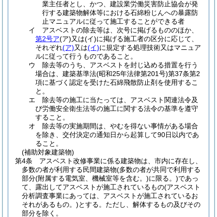
業主任者とし、かつ、建設業労働災害防止協会が発
行する建築物解体等における石綿粉じんへの暴露防
止マニュアルに従って施工することができる者
イ
アスベストの除去等は、次号に掲げるもののほか、
第2号ア
(ア)
又は
(イ)
に掲げる施工者の区分に応じて、
それぞれ
(ア)
又は
(イ)
に規定する処理技術又はマニュア
ルに従って行うものであること。
ウ
除去等のうち、アスベストを封じ込める措置を行う
場合は、建築基準法
(昭和25年法律第201号)
第37条第2
項に基づく認定を受けた石綿飛散防止剤を使用するこ
と。
エ
除去等の施工に当たっては、アスベスト関連法令及
び労働安全衛生法等の施工に関する法令の基準を遵守
すること。
オ
除去等の実施期間は、やむを得ない事情がある場合
を除き、交付決定の通知日から起算して90日以内であ
ること。
(補助対象建築物)
第4条
アスベスト改修事業に係る建築物は、市内に存在し、
多数の者が利用する民間建築物
(多数の者が共同で利用する
部分
(附属する電気室、機械室等を含む。)
に限る。)
であっ
て、露出してアスベストが施工されているもの
(アスベスト
分析調査事業にあっては、アスベストが施工されているお
それがあるもの。)
とする。
ただし、解体するもの及びその
部分を除く。