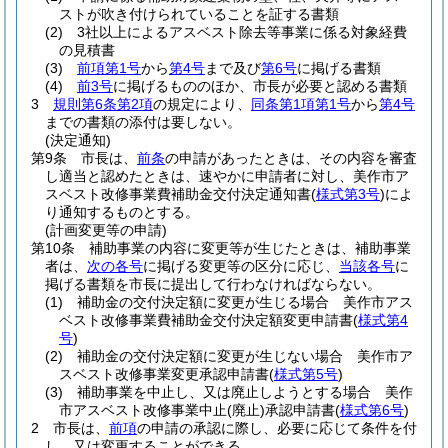
ストが吹き付けられていることを証する書類
(2)
3社以上によるアスベスト除去等事業に係る対象経費
の見積書
(3)
前項第1号
から
第4号
まで及び
第6号
に掲げる書類
(4)
前3号
に掲げるもののほか、市長が必要と認める書類
3
規則第6条第2項
の規定により、
同条第1項第1号
から
第4号
までの書類の添付は要しない。
(決定通知)
第9条
市長は、
前条
の申請があったときは、その内容を審査
し適当と認めたときは、速やかに申請者に対し、美作市ア
スベスト改修事業費補助金交付決定通知書
(
様式第3号
)
によ
り通知するものとする。
(計画変更等の申請)
第10条
補助事業の内容に変更等が生じたときは、補助事業
者は、
次の各号
に掲げる変更等の区分に応じ、
当該各号
に
掲げる書類を市長に提出して行わなければならない。
(1)
補助金の交付決定額に変更が生じる場合 美作市アス
ベスト改修事業費補助金交付決定額変更申請書
(
様式第4
号
)
(2)
補助金の交付決定額に変更が生じない場合 美作市ア
スベスト改修事業変更承認申請書
(
様式第5号
)
(3)
補助事業を中止し、又は廃止しようとする場合 美作
市アスベスト改修事業中止
(廃止)
承認申請書
(
様式第6号
)
2
市長は、
前項
の申請の承認に際し、必要に応じて条件を付
し、又は変更することができる。