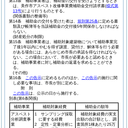
第13条
補助事業者は、補助金の交付を受けようとするとき
は、美作市アスベスト改修事業費補助金交付請求書
(
様式第
13号
)
により行うものとする。
(関係書類の整備等)
第14条
補助金の交付を受けた者は、
規則第25条
に定める書
類及び帳簿等を当該補助金の交付後5年間保存しなければな
らない。
(財産処分の制限)
第15条
補助事業者は、補助対象建築物について補助事業完
了後1年以内にやむを得ず譲渡、貸付け、解体等を行う必要
がある場合には、あらかじめ市長の承認を得なければなら
ない。
この場合において、市長が必要あると認めるとき
は、補助事業者に対し補助金の返還を求めることができ
る。
(その他)
第16条
この告示
に定めるもののほか、
この告示
の施行に関
し必要な事項は、市長が別に定める。
附
則
この告示
は、公示の日から施行する。
別表
(第6条関係)
補助事業
補助対象経費
補助金の額等
アスベスト
1 サンプリング採取
補助対象経費の実支
分析調査事
に要する経費
出額の合計額とし、調
業
2 定性・定量分析に
査箇所1棟あたり25万