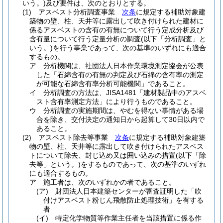
いう。)
及び要件は、次のとおりとする。
(1)
アスベスト分析調査事業
次条
に規定する補助対象建
築物の壁、柱、天井等に露出して吹き付けられた建材に
係るアスベストの含有の有無について行う定成分析及び
含有量について行う定量分析の調査
(以下「分析調査」と
いう。)
を行う事業であって、次の基準のいずれにも適合
するもの。
ア
分析機関は、社団法人日本作業環境測定協会が公表
した「石綿含有の有無の判定及び石綿の含有率の測定
が可能な石綿含有率分析可能機関」であること。
イ
分析調査の方法は、JISA1481「建材製品中のアスベ
スト含有率測定方法」により行うものであること。
ウ
分析調査の実施期間は、やむを得ない事情がある場
合を除き、交付決定の通知日から起算して30日以内で
あること。
(2)
アスベスト除去等事業
次条
に規定する補助対象建築
物の壁、柱、天井等に露出して吹き付けられたアスベス
トについて除去、封じ込め又は囲い込みの措置
(以下「除
去等」という。)
をするものであって、次の基準のいずれ
にも適合するもの。
ア
施工者は、次のいずれかの者であること。
(ア)
財団法人日本建築センターが審査証明した「吹
付けアスベスト粉じん飛散防止処理技術」を有する
者
(イ)
特定化学物質等作業主任者を当該措置に係る作