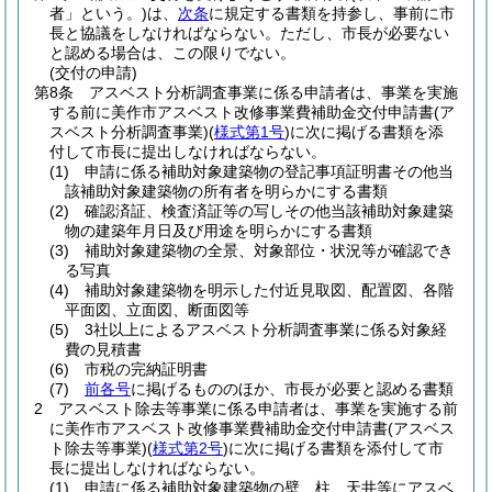
者」という。)
は、
次条
に規定する書類を持参し、事前に市
長と協議をしなければならない。
ただし、市長が必要ない
と認める場合は、この限りでない。
(交付の申請)
第8条
アスベスト分析調査事業に係る申請者は、事業を実施
する前に美作市アスベスト改修事業費補助金交付申請書
(ア
スベスト分析調査事業)
(
様式第1号
)
に次に掲げる書類を添
付して市長に提出しなければならない。
(1)
申請に係る補助対象建築物の登記事項証明書その他当
該補助対象建築物の所有者を明らかにする書類
(2)
確認済証、検査済証等の写しその他当該補助対象建築
物の建築年月日及び用途を明らかにする書類
(3)
補助対象建築物の全景、対象部位・状況等が確認でき
る写真
(4)
補助対象建築物を明示した付近見取図、配置図、各階
平面図、立面図、断面図等
(5)
3社以上によるアスベスト分析調査事業に係る対象経
費の見積書
(6)
市税の完納証明書
(7)
前各号
に掲げるもののほか、市長が必要と認める書類
2
アスベスト除去等事業に係る申請者は、事業を実施する前
に美作市アスベスト改修事業費補助金交付申請書
(アスベス
ト除去等事業)
(
様式第2号
)
に次に掲げる書類を添付して市
長に提出しなければならない。
(1)
申請に係る補助対象建築物の壁、柱、天井等にアスベ