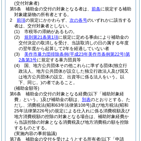
(交付対象者)
第5条
補助金の交付の対象となる者は、
前条
に規定する補助
対象建築物の所有者とする。
2
前項
の規定にかかわらず、
次の各号
のいずれかに該当する
者は、交付対象者としない。
(1)
市税等の滞納があるもの。
(2)
規則第21条第1項
に規定に定める事由により補助金の
交付決定の取消しを受け、当該取消しの日の属する年度
の翌年度から起算して2年を経過していない者
(3)
美作市暴力団排除条例
(平成23年美作市条例第22号)
第
2条第3号
に規定する暴力団員等
(4)
国、地方公共団体その他これらに準ずる団体
(独立行
政法人、地方公共団体が設立した独立行政法人及び国又
は地方公共団体の設立、出資等に係る法人をいう。以
下、同じ。)
の者であること。
(補助金額等)
第6条
補助金の交付の対象となる経費
(以下「補助対象経
費」という。)
及び補助金の額は、
別表
のとおりとする。
た
だし、消費税法
(昭和63年法律第108号)
及び地方税法
(昭和
25年法律第226号)
の規定による仕入れに係る消費税額及び
地方消費税額の控除の対象となる場合は、補助対象経費か
ら当該控除の対象となる消費税及び地方消費税の額を控除
するものとする。
(実施内容の事前協議)
第7条
補助金の交付を受けようとする所有者
(以下「申請