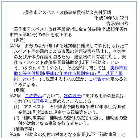
○美作市アスベスト改修事業費補助金交付要綱
平成24年6月22日
告示第54号
美作市アスベスト改修事業費補助金交付要綱(平成19年美作
市告示第64号)の全部を改正する。
(趣旨)
第1条
多数の者が利用する建築物に露出して吹付けられたア
スベスト等の飛散による市民の健康被害を防止し、その生
命及び身体の保護を図るため、建築物の所有者に対し、美
作市アスベスト改修事業費補助金
(以下「補助金」とい
う。)
を交付するものとし、その交付に関しては、
美作市補
助金等交付規則
(平成17年美作市規則第187号。以下「規
則」という。)
に規定するもののほか、
この告示
の定めると
ころによる。
(定義)
第2条
この告示
において、
次の各号
に掲げる用語の意義は、
それぞれ
当該各号
に定めるところによる。
(1)
アスベスト 石綿障害予防規則
(平成17年厚生労働省
令第21号)
第2条に規定する石綿等をいう。
(2)
補助事業者 補助金の交付の決定を受け、補助金の交
付の対象となる事業を行う者をいう。
(補助事業)
第3条
補助金の交付の対象となる事業
(以下「補助事業」と