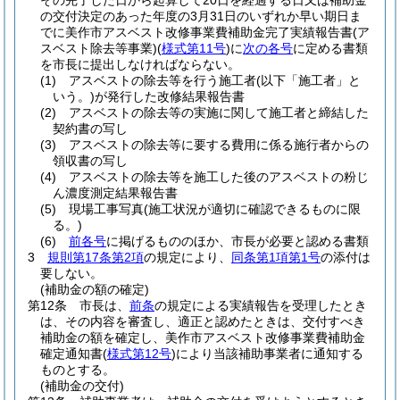
その完了した日から起算して20日を経過する日又は補助金
の交付決定のあった年度の3月31日のいずれか早い期日ま
でに美作市アスベスト改修事業費補助金完了実績報告書
(ア
スベスト除去等事業)
(
様式第11号
)
に
次の各号
に定める書類
を市長に提出しなければならない。
(1)
アスベストの除去等を行う施工者
(以下「施工者」と
いう。)
が発行した改修結果報告書
(2)
アスベストの除去等の実施に関して施工者と締結した
契約書の写し
(3)
アスベストの除去等に要する費用に係る施行者からの
領収書の写し
(4)
アスベストの除去等を施工した後のアスベストの粉じ
ん濃度測定結果報告書
(5)
現場工事写真
(施工状況が適切に確認できるものに限
る。)
(6)
前各号
に掲げるもののほか、市長が必要と認める書類
3
規則第17条第2項
の規定により、
同条第1項第1号
の添付は
要しない。
(補助金の額の確定)
第12条
市長は、
前条
の規定による実績報告を受理したとき
は、その内容を審査し、適正と認めたときは、交付すべき
補助金の額を確定し、美作市アスベスト改修事業費補助金
確定通知書
(
様式第12号
)
により当該補助事業者に通知する
ものとする。
(補助金の交付)