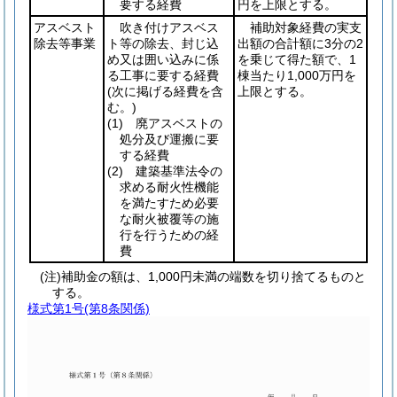
要する経費
円を上限とする。
アスベスト
吹き付けアスベス
補助対象経費の実支
除去等事業
ト等の除去、封じ込
出額の合計額に3分の2
め又は囲い込みに係
を乗じて得た額で、1
る工事に要する経費
棟当たり1,000万円を
(次に掲げる経費を含
上限とする。
む。)
(1)
廃アスベストの
処分及び運搬に要
する経費
(2)
建築基準法令の
求める耐火性機能
を満たすため必要
な耐火被覆等の施
行を行うための経
費
(注)補助金の額は、1,000円未満の端数を切り捨てるものと
する。
様式第1号
(第8条関係)