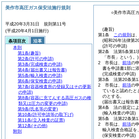
美作市高圧ガス保安法施行規則
○美作市高圧
平成20年3月31日 規則第11号
(趣旨)
(平成20年4月1日施行)
第1条
この規則
は
(昭和26年法律第
条項目次
沿革
(許可の申請)
本則
第2条
法第5条第1
第1条
(趣旨)
「市長」という。)
第2条
(許可の申請)
2
市長は、
前項
の
第3条
(完成検査の申請)
書を申請書1部に
第4条
(届出書又は報告書)
(完成検査の申請)
第5条
(輸入検査の申請)
第3条
法第20条第
第6条
(保安検査の申請)
2
市長は、
前項
の
第7条
(容器検査所の登録又はその更新
ていると認めたと
の申請)
のとする。
第8条
(容器に充てんする高圧ガスの種
(届出書又は報告書
類又は圧力の変更の申請)
第4条
法の規定に
第9条
(氏名等の変更)
(輸入検査の申請)
第10条
(許可申請等の取下げ)
第5条
法第22条第
第11条
(立入検査の証票)
2
市長は、
前項
の
第12条
(その他)
輸入検査合格証を
附則
(保安検査の申請)