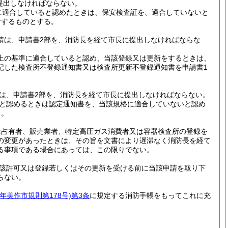
提出しなければならない。
に適合していると認めたときは、保安検査証を、適合していないと
付するものとする。
申請は、申請書2部を、消防長を経て市長に提出しなければならな
術上の基準に適合していると認め、当該登録又は更新をするときは、
記した検査所不登録通知書又は検査所更新不登録通知書を申請書1
請は、申請書2部を、消防長を経て市長に提出しなければならない。
ると認めるときは認定通知書を、当該規格に適合していないと認め
る。
は占有者、販売業者、特定高圧ガス消費者又は容器検査所の登録を
の変更があったときは、その旨を文書により遅滞なく消防長を経て
る事項である場合にあっては、この限りでない。
該許可又は登録若しくはその更新を受ける前に当該申請を取り下
らない。
7年美作市規則第178号)
第3条
に規定する消防手帳をもってこれに充