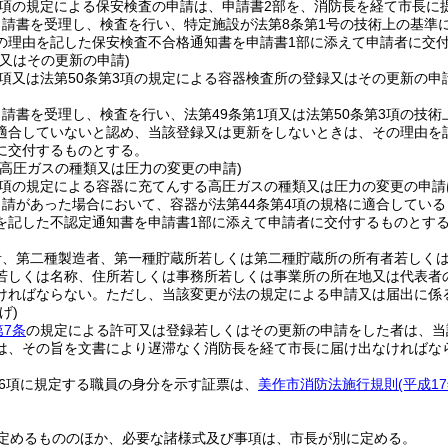
1項の規定による保安検査の申請は、申請書2部を、消防長を経て市長に
申請書を受理し、検査を行い、特定施設が法第8条第1号の技術上の基準
の理由を記した保安検査不合格通知書を申請書1部に添えて申請者に交
又はその更新の申請)
1項又は法第50条第3項の規定による容器検査所の登録又はその更新の
申請書を受理し、検査を行い、法第49条第1項又は法第50条第3項の技
適合していないと認め、当該登録又は更新をしないときは、その理由を
に交付するものとする。
る高圧ガスの種類又は圧力の変更の申請)
1項の規定による容器に充てんする高圧ガスの種類又は圧力の変更の申
申請があった場合において、容器が法第44条第4項の規格に適合してい
を記した不認定通知書を申請書1部に添えて申請者に交付するものとす
者、第二種製造者、第一種貯蔵所若しくは第二種貯蔵所の所有者若しく
若しくは名称、住所若しくは事務所若しくは事業所の所在地又は代表者
ければならない。
ただし、当該変更が法の規定による申請又は届出に係
げ)
第7条
の規定による許可又は登録若しくはその更新の申請をした者は、当
は、その旨を文書により遅滞なく消防長を経て市長に届け出なければな
第6項に規定する職員の身分を示す証票は、
美作市消防法施行規則
(平成1
定めるもののほか、必要な諸様式及び事項は、市長が別に定める。