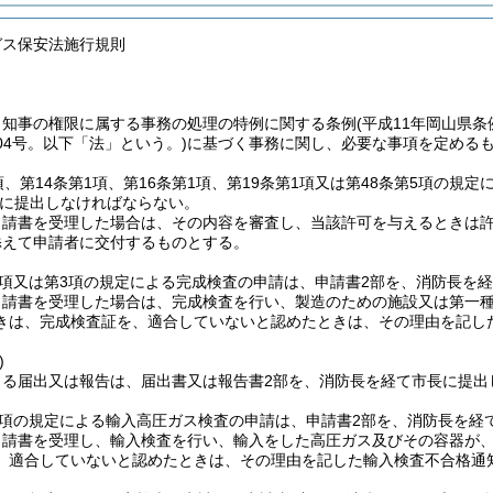
ガス保安法施行規則
、知事の権限に属する事務の処理の特例に関する条例
(平成11年岡山県条
204号。以下「法」という。)
に基づく事務に関し、必要な事項を定める
項、第14条第1項、第16条第1項、第19条第1項又は第48条第5項の
に提出しなければならない。
申請書を受理した場合は、その内容を審査し、当該許可を与えるときは
添えて申請者に交付するものとする。
1項又は第3項の規定による完成検査の申請は、申請書2部を、消防長を
申請書を受理した場合は、完成検査を行い、製造のための施設又は第一種貯
きは、完成検査証を、適合していないと認めたときは、その理由を記し
)
よる届出又は報告は、届出書又は報告書2部を、消防長を経て市長に提出
1項の規定による輸入高圧ガス検査の申請は、申請書2部を、消防長を経
申請書を受理し、輸入検査を行い、輸入をした高圧ガス及びその容器が、
、適合していないと認めたときは、その理由を記した輸入検査不合格通