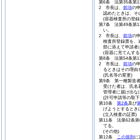
第6条
法第35条第
2
市長は、
前項
の
認めたときは、そ
(容器検査所の登録
第7条
法第49条第
い。
2
市長は、
前項
の
検査所登録票を、
部に添えて申請者
(容器に充てんす
第8条
法第54条第
2
市長は、
前項
の
るときはその理由
(氏名等の変更)
第9条
第一種製造
受けた者は、氏名
管理者に届け出な
(許可申請等の取下
第10条
第2条
及び
げようとするとき
(立入検査の証票)
第11条
法第62条
てる。
(その他)
第12条
この規則
に