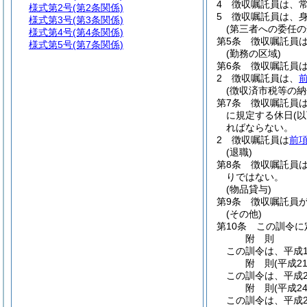
4
徴収嘱託員は、
様式第2号
(第2条関係)
5
徴収嘱託員は、
様式第3号
(第3条関係)
(第三者への委任の
様式第4号
(第4条関係)
第5条
徴収嘱託員
様式第5号
(第7条関係)
(勤務の区域)
第6条
徴収嘱託員
2
徴収嘱託員は、
(徴収済市税等の納
第7条
徴収嘱託員
に規定する休日
(
ればならない。
2
徴収嘱託員は
前
(退職)
第8条
徴収嘱託員
りではない。
(物品貸与)
第9条
徴収嘱託員
(その他)
第10条
この訓令に
附
則
この訓令は、平成1
附
則
(平成2
この訓令は、平成2
附
則
(平成2
この訓令は、平成2