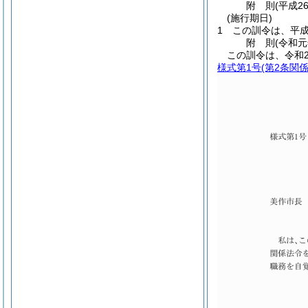
附
則
(平成2
(施行期日)
1
この訓令は、平成
附
則
(令和元
この訓令は、令和
様式第1号
(第2条関係