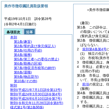
美作市徴収嘱託員取扱要領
○美作市徴収
平成19年10月1日 訓令第28号
(趣旨)
(令和2年4月1日施行)
第1条
この訓令は
の取扱いについて
条項目次
沿革
(誓約及び身元保証
本則
第2条
徴収嘱託員
第1条
(趣旨)
ばならない。
第2条
(誓約及び身元保証人)
2
規則第4条第4号
第3条
(任用の手続)
(1)
独立の生計を
第4条
(服務)
(2)
市税等
(美作
第5条
(第三者への委任の禁止)
3
徴収嘱託員は、
第6条
(勤務の区域)
4
市長は、必要が
第7条
(徴収済市税等の納付)
(任用の手続)
第8条
(退職)
第3条
市長は、徴
第9条
(物品貸与)
いて、市長は徴収
第10条
(その他)
2
前項
の規定は、
附則
(服務)
附則
(平成21年7月1日訓令第13号)
第4条
徴収嘱託員
附則
(平成24年3月30日訓令第4号)
2
徴収嘱託員は、
附則
(平成26年6月10日訓令第7号)
する。
附則
(令和元年11月28日訓令第8号)
3
徴収嘱託員は、
様式第1号
(第2条関係)