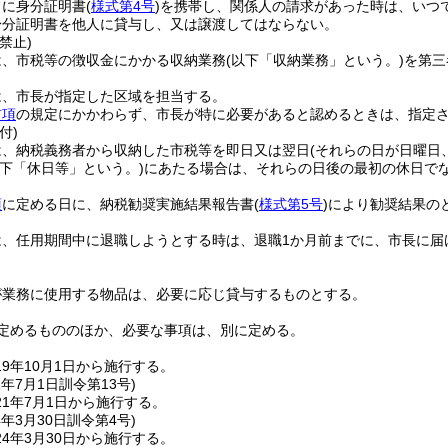
常に身分証明書
(
様式第4号
)
を携帯し、関係人の請求があった時は、いつ
身分証明書を他人に貸与し、又は譲渡してはならない。
禁止)
は、市税等の徴収金にかかる収納業務
(以下「収納業務」という。)
を第三
は、市長が指定した区域を担当する。
前項
の規定にかかわらず、市長が特に必要があると認めるときは、指定
付)
は、納税義務者から収納した市税等を即日又は翌日
(それらの日が日曜日
以下「休日等」という。)
にあたる場合は、それらの日後の最初の休日でな
項
に定める日に、納税勧奨実施結果報告書
(
様式第5号
)
により勧奨結果の
は、任用期間中に退職しようとする時は、退職1か月前までに、市長に届
が業務に使用する物品は、必要に応じ貸与するものとする。
定めるもののほか、必要な事項は、別に定める。
9年10月1日から施行する。
1年7月1日
訓令第13号)
1年7月1日から施行する。
4年3月30日
訓令第4号)
4年3月30日から施行する。