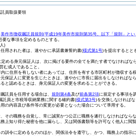
嘱託員取扱要領
、
美作市徴収嘱託員規則
(平成19年美作市規則第35号。以下「規則」とい
必要な事項を定めるものとする。
人)
に任用された者は、速やかに承諾書兼誓約書
(
様式第1号
)
を提出するとと
に定める身元保証人は、次に掲げる要件の全てを満たす者でなければな
営む成人であること。
市内に住所を有しない者にあっては、住所を有する市区町村が徴収する税
身元保証人に変更を生じたときは、速やかに市長に届出をしなければな
あると認めるときは、身元保証人の変更を求めることができる。
収嘱託員を任用する場合は、
規則第4条
及び
前条第2項
に規定する事項を
嘱託員と市税等収納業務に関する確約書
(
様式第3号
)
を交換しなければな
任用の内容及び条件等の変更が必要となった場合について準用する。
は、その職務を自覚し、常に誠実かつ公正に職務を遂行しなければなら
職務上知り得た秘密を他に漏らし、又は関係書類等を許可なく他人に閲
この訓令に定めるもののほか、関係法令を遵守し、かつ、職務上の指示