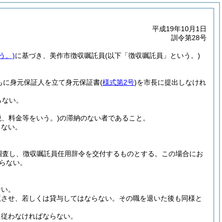
平成19年10月1日
訓令第28号
う。)
に基づき、美作市徴収嘱託員
(以下「徴収嘱託員」という。)
もに身元保証人を立て身元保証書
(
様式第2号
)
を市長に提出しなけれ
らない。
、料金等をいう。)
の滞納のない者であること。
らない。
調査し、徴収嘱託員任用辞令を交付するものとする。
この場合にお
らない。
ない。
覧させ、若しくは貸与してはならない。
その職を退いた後も同様と
に従わなければならない。