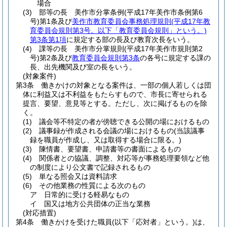
場合
(3)
部等の長 美作市分掌条例
(平成17年美作市条例第6
号)
第1条及び
美作市教育委員会事務処理規則
(平成17年教
育委員会規則第3号。以下「教育委員会規則」という。)
第3条第1項
に規定する部の長及び教育次長をいう。
(4)
課等の長 美作市分掌規則
(平成17年美作市規則第2
号)
第2条及び
教育委員会規則第3条
の各号に規定する課の
長、出先機関及び室の長をいう。
(対象案件)
第3条
働きかけの対象となる案件は、一部の個人若しくは団
体に利益又は不利益をもたらすもので、市長に寄せられる
提言、要望、意見等とする。
ただし、次に掲げるものを除
く。
(1)
議会等不特定の者が傍聴できる公開の場におけるもの
(2)
議事録が作成される会議の場におけるもの
(当該議事
録を職員が作成し、又は取得する場合に限る。)
(3)
陳情書、要望書、申請書等の書面によるもの
(4)
関係者との協議、調整、対応等が事務処理要領など他
の制度により公文書で記録されるもの
(5)
単なる照会又は資料請求
(6)
その他業務の性質による次のもの
ア
日常的に受ける軽易なもの
イ
国又は地方公共団体の正当な業務
(対応措置)
第4条
働きかけを受けた職員
(以下「応対者」という。)
は、