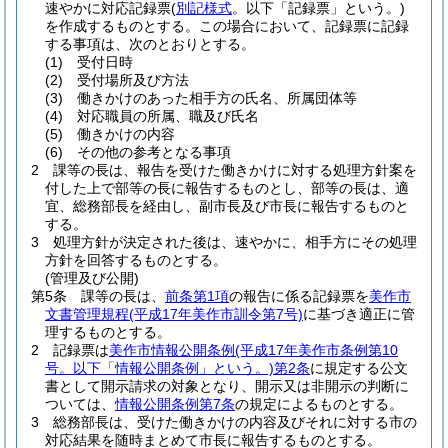
速やかに対応記録票
(
別記様式
。以下「記録票」という。)
を作成するものとする。
この場合において、記録票に記録
する事項は、次のとおりとする。
(1)
受付日時
(2)
受付場所及び方法
(3)
働きかけのあった相手方の氏名、所属団体等
(4)
対応職員の所属、職及び氏名
(5)
働きかけの内容
(6)
その他の参考となる事項
2
課等の長は、報告を受けた働きかけに対する処理方針案を
付した上で部等の長に報告するものとし、部等の長は、適
宜、総務部長を経由し、副市長及び市長に報告するものと
する。
3
処理方針が決定された後は、速やかに、相手方にその処理
方針を回答するものとする。
(管理及び公開)
第5条
課等の長は、
前条第1項
の報告に係る記録票を
美作市
文書管理規程
(平成17年美作市訓令第7号)
に基づき適正に管
理するものとする。
2
記録票は
美作市情報公開条例
(平成17年美作市条例第10
号。以下「情報公開条例」という。)
第2条
に規定する公文
書として開示請求の対象となり、開示又は非開示の判断に
ついては、
情報公開条例第7条
の規定によるものとする。
3
総務部長は、受けた働きかけの内容及びそれに対する市の
対応結果を随時まとめて市長に報告するものとする。