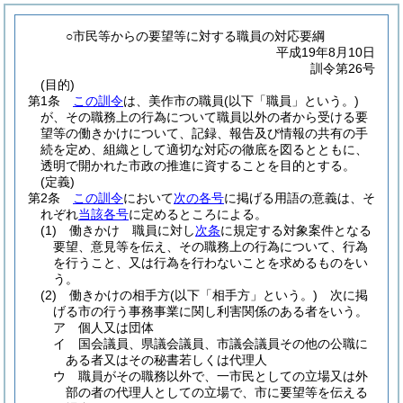
○市民等からの要望等に対する職員の対応要綱
平成19年8月10日
訓令第26号
(目的)
第1条
この訓令
は、美作市の職員
(以下「職員」という。)
が、その職務上の行為について職員以外の者から受ける要
望等の働きかけについて、記録、報告及び情報の共有の手
続を定め、組織として適切な対応の徹底を図るとともに、
透明で開かれた市政の推進に資することを目的とする。
(定義)
第2条
この訓令
において
次の各号
に掲げる用語の意義は、そ
れぞれ
当該各号
に定めるところによる。
(1)
働きかけ 職員に対し
次条
に規定する対象案件となる
要望、意見等を伝え、その職務上の行為について、行為
を行うこと、又は行為を行わないことを求めるものをい
う。
(2)
働きかけの相手方
(以下「相手方」という。)
次に掲
げる市の行う事務事業に関し利害関係のある者をいう。
ア
個人又は団体
イ
国会議員、県議会議員、市議会議員その他の公職に
ある者又はその秘書若しくは代理人
ウ
職員がその職務以外で、一市民としての立場又は外
部の者の代理人としての立場で、市に要望等を伝える