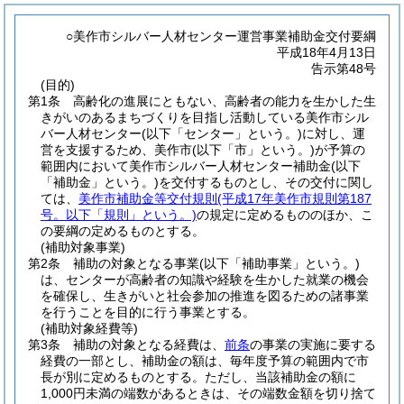
○美作市シルバー人材センター運営事業補助金交付要綱
平成18年4月13日
告示第48号
(目的)
第1条
高齢化の進展にともない、高齢者の能力を生かした生
きがいのあるまちづくりを目指し活動している美作市シル
バー人材センター
(以下「センター」という。)
に対し、運
営を支援するため、美作市
(以下「市」という。)
が予算の
範囲内において美作市シルバー人材センター補助金
(以下
「補助金」という。)
を交付するものとし、その交付に関し
ては、
美作市補助金等交付規則
(平成17年美作市規則第187
号。以下「規則」という。)
の規定に定めるもののほか、こ
の要綱の定めるものとする。
(補助対象事業)
第2条
補助の対象となる事業
(以下「補助事業」という。)
は、センターが高齢者の知識や経験を生かした就業の機会
を確保し、生きがいと社会参加の推進を図るための諸事業
を行うことを目的に行う事業とする。
(補助対象経費等)
第3条
補助の対象となる経費は、
前条
の事業の実施に要する
経費の一部とし、補助金の額は、毎年度予算の範囲内で市
長が別に定めるものとする。
ただし、当該補助金の額に
1,000円未満の端数があるときは、その端数金額を切り捨て