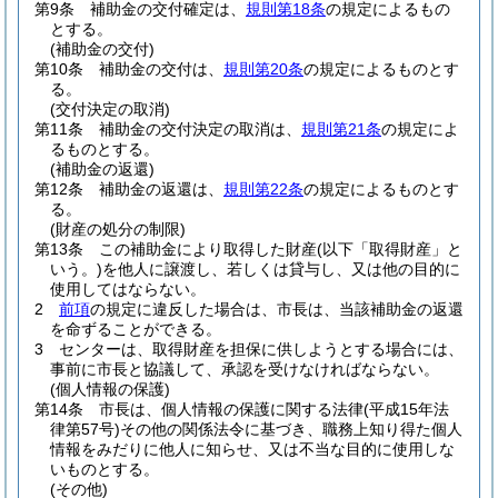
第9条
補助金の交付確定は、
規則第18条
の規定によるもの
とする。
(補助金の交付)
第10条
補助金の交付は、
規則第20条
の規定によるものとす
る。
(交付決定の取消)
第11条
補助金の交付決定の取消は、
規則第21条
の規定によ
るものとする。
(補助金の返還)
第12条
補助金の返還は、
規則第22条
の規定によるものとす
る。
(財産の処分の制限)
第13条
この補助金により取得した財産
(以下「取得財産」と
いう。)
を他人に譲渡し、若しくは貸与し、又は他の目的に
使用してはならない。
2
前項
の規定に違反した場合は、市長は、当該補助金の返還
を命ずることができる。
3
センターは、取得財産を担保に供しようとする場合には、
事前に市長と協議して、承認を受けなければならない。
(個人情報の保護)
第14条
市長は、個人情報の保護に関する法律
(平成15年法
律第57号)
その他の関係法令に基づき、職務上知り得た個人
情報をみだりに他人に知らせ、又は不当な目的に使用しな
いものとする。
(その他)