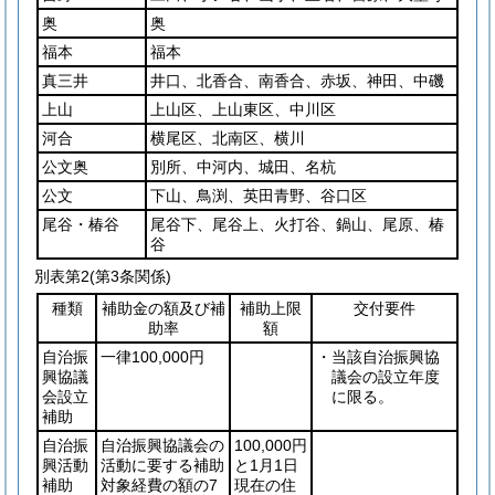
奥
奥
福本
福本
真三井
井口、北香合、南香合、赤坂、神田、中磯
上山
上山区、上山東区、中川区
河合
横尾区、北南区、横川
公文奥
別所、中河内、城田、名杭
公文
下山、鳥渕、英田青野、谷口区
尾谷・椿谷
尾谷下、尾谷上、火打谷、鍋山、尾原、椿
谷
別表第2
(第3条関係)
種類
補助金の額及び補
補助上限
交付要件
助率
額
自治振
一律100,000円
・当該自治振興協
興協議
議会の設立年度
会設立
に限る。
補助
自治振
自治振興協議会の
100,000円
興活動
活動に要する補助
と1月1日
補助
対象経費の額の7
現在の住