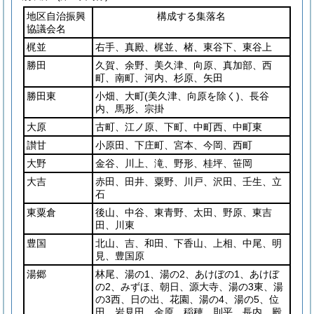
地区自治振興
構成する集落名
協議会名
梶並
右手、真殿、梶並、楮、東谷下、東谷上
勝田
久賀、余野、美久津、向原、真加部、西
町、南町、河内、杉原、矢田
勝田東
小畑、大町
(美久津、向原を除く)
、長谷
内、馬形、宗掛
大原
古町、江ノ原、下町、中町西、中町東
讃甘
小原田、下庄町、宮本、今岡、西町
大野
金谷、川上、滝、野形、桂坪、笹岡
大吉
赤田、田井、粟野、川戸、沢田、壬生、立
石
東粟倉
後山、中谷、東青野、太田、野原、東吉
田、川東
豊国
北山、吉、和田、下香山、上相、中尾、明
見、豊国原
湯郷
林尾、湯の1、湯の2、あけぼの1、あけぼ
の2、みずほ、朝日、源大寺、湯の3東、湯
の3西、日の出、花園、湯の4、湯の5、位
田、岩見田、金原、稲穂、則平、長内、殿