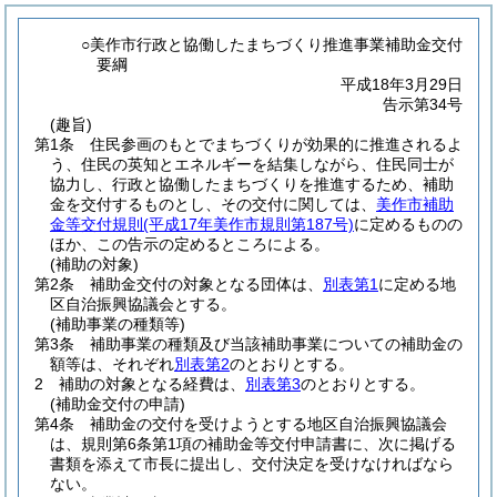
○美作市行政と協働したまちづくり推進事業補助金交付
要綱
平成18年3月29日
告示第34号
(趣旨)
第1条
住民参画のもとでまちづくりが効果的に推進されるよ
う、住民の英知とエネルギーを結集しながら、住民同士が
協力し、行政と協働したまちづくりを推進するため、補助
金を交付するものとし、その交付に関しては、
美作市補助
金等交付規則
(平成17年美作市規則第187号)
に定めるものの
ほか、この告示の定めるところによる。
(補助の対象)
第2条
補助金交付の対象となる団体は、
別表第1
に定める地
区自治振興協議会とする。
(補助事業の種類等)
第3条
補助事業の種類及び当該補助事業についての補助金の
額等は、それぞれ
別表第2
のとおりとする。
2
補助の対象となる経費は、
別表第3
のとおりとする。
(補助金交付の申請)
第4条
補助金の交付を受けようとする地区自治振興協議会
は、規則第6条第1項の補助金等交付申請書に、次に掲げる
書類を添えて市長に提出し、交付決定を受けなければなら
ない。