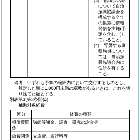
(3)
協議会活動
について自治
振興協議会を
構成する全て
の集落に情報
発信を実施
(予
定を含む。)
し
ていること。
(4)
専属する事
務局員につい
ては、自治振
興協議会内に
住所を有する
こと。
備考 いずれも予算の範囲内において交付するものとし、
算定した額に1,000円未満の端数があるときは、これを切
り捨てた額とする。
別表第3
(第3条関係)
補助対象経費
区分
経費の種類
報償費関
講師等謝金、調査・研究の謝金等
係
旅費関係
交通費、通行料等