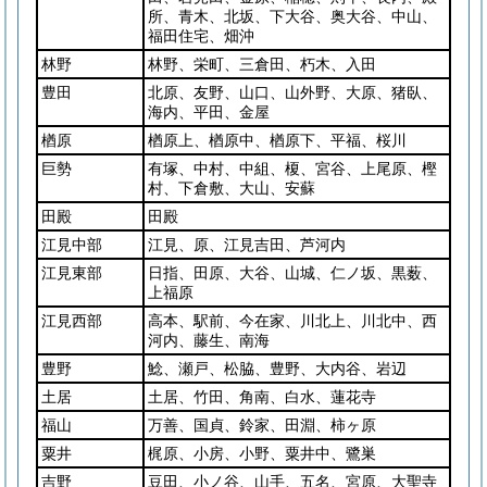
所、青木、北坂、下大谷、奥大谷、中山、
福田住宅、畑沖
林野
林野、栄町、三倉田、朽木、入田
豊田
北原、友野、山口、山外野、大原、猪臥、
海内、平田、金屋
楢原
楢原上、楢原中、楢原下、平福、桜川
巨勢
有塚、中村、中組、榎、宮谷、上尾原、樫
村、下倉敷、大山、安蘇
田殿
田殿
江見中部
江見、原、江見吉田、芦河内
江見東部
日指、田原、大谷、山城、仁ノ坂、黒薮、
上福原
江見西部
高本、駅前、今在家、川北上、川北中、西
河内、藤生、南海
豊野
鯰、瀬戸、松脇、豊野、大内谷、岩辺
土居
土居、竹田、角南、白水、蓮花寺
福山
万善、国貞、鈴家、田淵、柿ヶ原
粟井
梶原、小房、小野、粟井中、鷺巣
吉野
豆田、小ノ谷、山手、五名、宮原、大聖寺