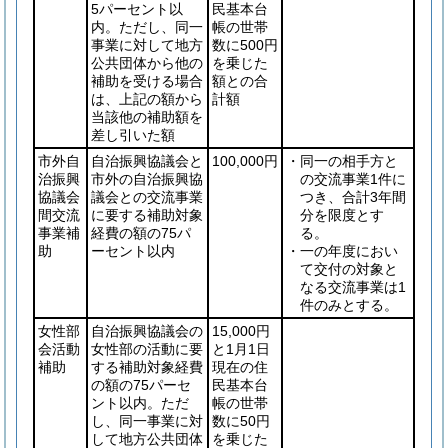
5パーセント以
民基本台
内。ただし、同一
帳の世帯
事業に対して地方
数に500円
公共団体から他の
を乗じた
補助を受ける場合
額との合
は、上記の額から
計額
当該他の補助額を
差し引いた額
市外自
自治振興協議会と
100,000円
・同一の相手方と
治振興
市外の自治振興協
の交流事業1件に
協議会
議会との交流事業
つき、合計3年間
間交流
に要する補助対象
分を限度とす
事業補
経費の額の75パ
る。
助
ーセント以内
・一の年度におい
て交付の対象と
なる交流事業は1
件のみとする。
女性部
自治振興協議会の
15,000円
会活動
女性部の活動に要
と1月1日
補助
する補助対象経費
現在の住
の額の75パーセ
民基本台
ント以内。ただ
帳の世帯
し、同一事業に対
数に50円
して地方公共団体
を乗じた