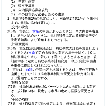
(1)
事業計画書
(2)
収支予算書
(3)
自治振興協議会規約
(4)
その他市長が必要と認める書類
2
規則第6条第2項の規定により、同条第1項第1号から第4号
までの書類の添付は要しない。
(交付の決定)
第5条
市長は、
前条
の申請があったときは、その内容を審査
し、適当と認めたときは、規則第9条に定める補助金等交付
決定通知書により通知するものとする。
(計画変更等)
第6条
地区自治振興協議会は、補助事業の計画を変更しよう
とするとき
(
次条
で定める軽微な変更の場合を除く。)
又は
補助事業を中止し、若しくは廃止しようとするときは、規
則第13条に定める補助事業等計画変更・中止
(廃止)
申請書
を市長に提出しなければならない。
2
市長は、
前項
の申請内容を承認するときは、美作市行政と
協働したまちづくり推進事業補助金変更交付決定通知書に
より通知するものとする。
(軽微な変更)
第7条
補助対象経費の20パーセント以内の減額による変更
は、規則第13条に規定する市長の定める軽微な変更とす
る。
(手続の省略)
第8条
規則第3条第4項の規定により、規則第16条に規定す