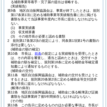
る補助事業等着手・完了届の提出は省略する。
(実績報告)
第9条
地区自治振興協議会は、事業が終了したときは、規則
第17条第1項に定める補助事業等実績報告書に次に掲げる
書類を添えて当該事業年度内に市長に提出しなければなら
ない。
(1)
事業実績書
(2)
収支精算書
(3)
その他市長が必要と認める書類
2
規則第17条第2項の規定により、同条第1項第1号の書類の
添付は要しない。
(補助金の額の確定)
第10条
市長は、
前条
の規定による実績報告を受理したとき
は、その内容を審査し、適当と認めたときは、交付すべき
補助金の額を確定し、規則第18条に定める補助金等確定通
知書により通知するものとする。
(補助金の交付)
第11条
地区自治振興協議会は、補助金の交付を受けようと
するときは、規則第20条第2項に定める補助金等交付請求
書を市長に提出しなければならない。
(帳簿の保存)
第12条
地区自治振興協議会は、補助金に係る帳簿及び証拠
書類を当該事業終了後5年間保存しなければならない。
(その他)
第13条
この告示に定めるもののほか必要な事項は、市長が