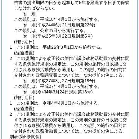
告書の提出期限の日から起算して5年を経過する日まで保管
しなければならない。
附
則
この規則は、平成18年4月1日から施行する。
附
則
(平成24年6月21日
規則第22号)
この規則は、公布の日から施行する。
附
則
(平成25年3月22日
規則第5号)
(施行期日)
1
この規則は、平成25年3月1日から施行する。
(経過措置)
2
この規則による改正後の美作市議会政務活動費の交付に関
する条例施行規則の規定は、この規則の施行の日以後に交
付される政務活動費から適用し、この規則の施行の日前に
交付された政務調査費については、なお従前の例による。
附
則
(平成27年3月27日
規則第19号)
この規則は、平成27年4月1日から施行する。
附
則
(令和4年3月24日
規則第13号)
(施行期日)
1
この規則は、令和4年4月1日から施行する。
(経過措置)
2
この規則による改正後の美作市議会政務活動費の交付に関
する条例施行規則の規定は、この規則の施行の日以後に交
付される政務活動費から適用し、この規則の施行の日前に
交付された政務活動費については、なお従前の例による。
別表
(第5条関係)