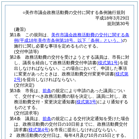
○美作市議会政務活動費の交付に関する条例施行規則
平成18年3月29日
規則第30号
(趣旨)
第1条
この規則は、
美作市議会政務活動費の交付に関する条
例
(平成18年美作市条例第18号。以下「条例」という。)
の
施行に関し必要な事項を定めるものとする。
(交付申請等)
第2条
政務活動費の交付を受けようとする議員は、市長に対
し、議長を経由して政務活動費交付申請書
(
様式第1号
)
を提
出しなければならない。
この場合において、申請した事項
に変更があったときは、政務活動費交付変更申請書
(
様式第
2号
)
を提出しなければならない。
(交付決定)
第3条
市長は、
前条
の規定により申請のあった議員につい
て、交付すべき政務活動費の額を決定し、議員に対し、政
務活動費交付・変更決定通知書
(
様式第3号
)
により通知する
ものとする。
(交付請求等)
第4条
議員は、
前条
の規定による交付決定通知を受けた場合
は、政務活動費の交付日の10日前までに、政務活動費交付
請求書
(
様式第4号
)
を市長に提出しなければならない。
2
政務活動費の交付日は、毎年4月及び10月の15日とする。