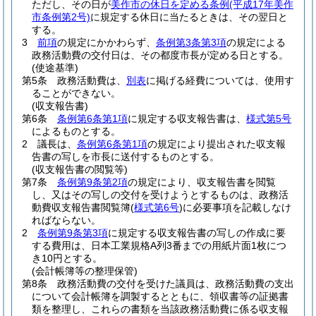
ただし、その日が
美作市の休日を定める条例
(平成17年美作
市条例第2号)
に規定する休日に当たるときは、その翌日と
する。
3
前項
の規定にかかわらず、
条例第3条第3項
の規定による
政務活動費の交付日は、その都度市長が定める日とする。
(使途基準)
第5条
政務活動費は、
別表
に掲げる経費については、使用す
ることができない。
(収支報告書)
第6条
条例第6条第1項
に規定する収支報告書は、
様式第5号
によるものとする。
2
議長は、
条例第6条第1項
の規定により提出された収支報
告書の写しを市長に送付するものとする。
(収支報告書の閲覧等)
第7条
条例第9条第2項
の規定により、収支報告書を閲覧
し、又はその写しの交付を受けようとするものは、政務活
動費収支報告書閲覧簿
(
様式第6号
)
に必要事項を記載しなけ
ればならない。
2
条例第9条第3項
に規定する収支報告書の写しの作成に要
する費用は、日本工業規格A列3番までの用紙片面1枚につ
き10円とする。
(会計帳簿等の整理保管)
第8条
政務活動費の交付を受けた議員は、政務活動費の支出
について会計帳簿を調製するとともに、領収書等の証拠書
類を整理し、これらの書類を当該政務活動費に係る収支報