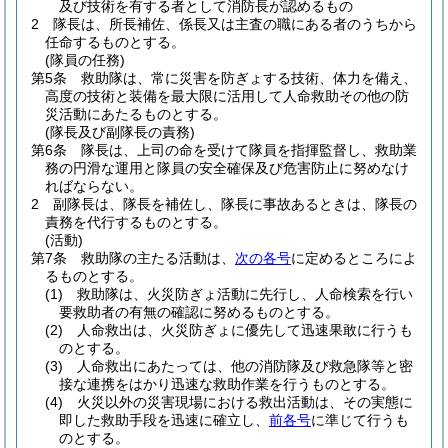
及び技術を有する者として消防長が認めるもの
2
隊長は、所長補佐、係長又は主査の職にある者のうちから
任命するものとする。
(隊員の任務)
第5条
救助隊は、常に災害を防ぎょする技術、体力を備え、
高度の技術と装備を最大限に活用して人命救助その他の防
災活動にあたるものとする。
(隊長及び副隊長の責務)
第6条
隊長は、上司の命を受けて隊員を指揮監督し、救助業
務の円滑な運用と隊員の安全確保及び危害防止に努めなけ
ればならない。
2
副隊長は、隊長を補佐し、隊長に事故あるときは、隊長の
責務を代行するものとする。
(活動)
第7条
救助隊の主たる活動は、
次の各号
に定めるところによ
るものとする。
(1)
救助隊は、火災防ぎょ活動に先行し、人命検索を行い
要救助者の有無の確認に努めるものとする。
(2)
人命救出は、火災防ぎょに優先して迅速果敢に行うも
のとする。
(3)
人命救出にあたっては、他の消防隊及び救急隊等と密
接な連携をはかり迅速な救助作業を行うものとする。
(4)
火災以外の災害現場における救出活動は、その実態に
即した救助手段を迅速に確立し、
前各号
に準じて行うも
のとする。