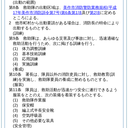
(出動の範囲)
第8条
救助隊の出動区域は、
美作市消防警防業務規程
(平成
17年美作市消防訓令第7号)
第6条第1項
及び
第2項
に定める
ところによる。
2
他市町村から出動要請がある場合は、消防長の特命により
出動するものとする。
(訓練)
第9条
救助隊は、あらゆる災害及び事故に対し、迅速適確な
救助活動を行うため、次に掲げる訓練を行う。
(1)
体力調整訓練
(2)
基本技術訓練
(3)
応用訓練
(4)
実施訓練
(養成)
第10条
署長は、隊員以外の消防吏員に対し、救助教育
(訓
練)
を実施し、救助隊要員の養成に努めるものとする。
(服装)
第11条
隊員は、救助活動が迅速かつ安全に遂行できるよう
服装をととのえ、次の装備を着装するものとする。
(1)
救助隊作業服
(2)
保安帽
(3)
編上式半長安全靴
(4)
空気呼吸器
(5)
その他必要な装具
(安全管理)