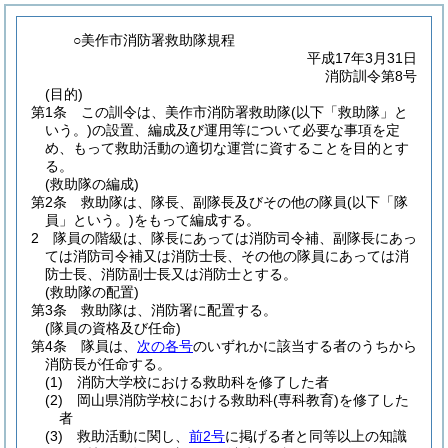
○美作市消防署救助隊規程
平成17年3月31日
消防訓令第8号
(目的)
第1条
この訓令は、美作市消防署救助隊
(以下「救助隊」と
いう。)
の設置、編成及び運用等について必要な事項を定
め、もって救助活動の適切な運営に資することを目的とす
る。
(救助隊の編成)
第2条
救助隊は、隊長、副隊長及びその他の隊員
(以下「隊
員」という。)
をもって編成する。
2
隊員の階級は、隊長にあっては消防司令補、副隊長にあっ
ては消防司令補又は消防士長、その他の隊員にあっては消
防士長、消防副士長又は消防士とする。
(救助隊の配置)
第3条
救助隊は、消防署に配置する。
(隊員の資格及び任命)
第4条
隊員は、
次の各号
のいずれかに該当する者のうちから
消防長が任命する。
(1)
消防大学校における救助科を修了した者
(2)
岡山県消防学校における救助科
(専科教育)
を修了した
者
(3)
救助活動に関し、
前2号
に掲げる者と同等以上の知識