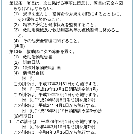
第12条
署長は、次に掲げる事項に留意し、隊員の安全を図
らなければならない。
(1)
規律を重んじ、指揮命令系統を明確にするとともに、
その保持に努めること。
(2)
精神の安定と健康状況を監視すること。
(3)
救助用機械及び救助用器具等の点検整備に努めるこ
と。
(4)
その他安全管理に関すること。
(簿冊)
第13条
救助隊に次の簿冊を置く。
(1)
救助活動報告書
(2)
訓練日誌
(3)
特殊対象物救助計画
(4)
装備品台帳
附
則
この訓令は、平成17年3月31日から施行する。
附
則
(平成19年10月1日
消防訓令第4号)
この訓令は、平成19年10月1日から施行する。
附
則
(平成24年3月8日
消防訓令第2号)
この訓令は、平成24年4月1日から施行する。
附
則
(平成28年8月19日
消防訓令第3号)抄
(施行期日)
1
この訓令は、平成28年9月1日から施行する。
附
則
(令和4年3月16日
消防訓令第7号)
この訓令は、令和4年3月16日から施行する。