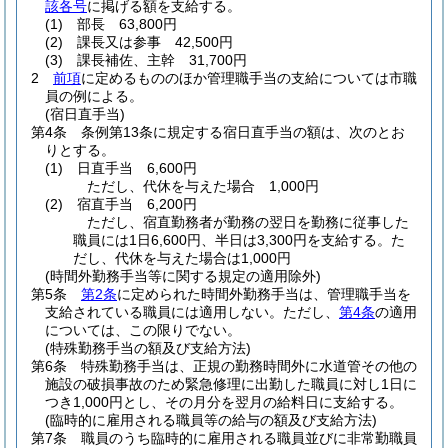
該各号
に掲げる額を支給する。
(1)
部長 63,800円
(2)
課長又は参事 42,500円
(3)
課長補佐、主幹 31,700円
2
前項
に定めるもののほか管理職手当の支給については市職
員の例による。
(宿日直手当)
第4条
条例第13条に規定する宿日直手当の額は、次のとお
りとする。
(1)
日直手当 6,600円
ただし、代休を与えた場合 1,000円
(2)
宿直手当 6,200円
ただし、宿直勤務者が勤務の翌日を勤務に従事した
職員には1日6,600円、半日は3,300円を支給する。た
だし、代休を与えた場合は1,000円
(時間外勤務手当等に関する規定の適用除外)
第5条
第2条
に定められた時間外勤務手当は、管理職手当を
支給されている職員には適用しない。
ただし、
第4条
の適用
については、この限りでない。
(特殊勤務手当の額及び支給方法)
第6条
特殊勤務手当は、正規の勤務時間外に水道管その他の
施設の破損事故のため緊急修理に出勤した職員に対し1日に
つき1,000円とし、その月分を翌月の給料日に支給する。
(臨時的に雇用される職員等の給与の額及び支給方法)
第7条
職員のうち臨時的に雇用される職員並びに非常勤職員