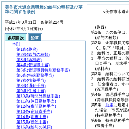
美作市水道企業職員の給与の種類及び基
準に関する条例
○美作市水道
平成17年3月31日 条例第224号
(趣旨)
(令和2年4月1日施行)
第1条
この条例は
(給与の種類)
条項目次
沿革
第2条
企業職員で
本則
く。以下「職員」
第1条
(趣旨)
2
給料は、正規の
第2条
(給与の種類)
3
手当の種類は、
第3条
(給料表)
日直手当、期末手
第4条
(管理職手当)
(給料表)
第5条
(管理職員特別勤務手当)
第3条
給料につい
第6条
(特殊勤務手当)
2
給料表の給料額
第7条
(扶養手当)
3
任命権者は、す
第8条
(通勤手当)
(管理職手当)
第9条
(住居手当)
第4条
管理職手当
第10条
(時間外勤務手当)
(管理職員特別勤務
第11条
(休日勤務手当)
第5条
前条
に規定
第12条
(夜間勤務手当)
た場合、市長が認
第13条
(宿日直手当)
(特殊勤務手当)
第14条
(期末手当)
第6条
特殊勤務手
第15条
(勤勉手当)
(扶養手当)
第16条
(給与の減額)