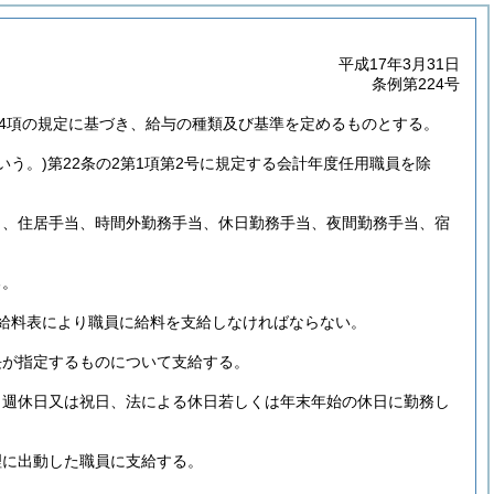
平成17年3月31日
条例第224号
第4項の規定に基づき、給与の種類及び基準を定めるものとする。
いう。)
第22条の2第1項第2号に規定する会計年度任用職員を除
当、住居手当、時間外勤務手当、休日勤務手当、夜間勤務手当、宿
る。
給料表により職員に給料を支給しなければならない。
長が指定するものについて支給する。
り週休日又は祝日、法による休日若しくは年末年始の休日に勤務し
理に出動した職員に支給する。