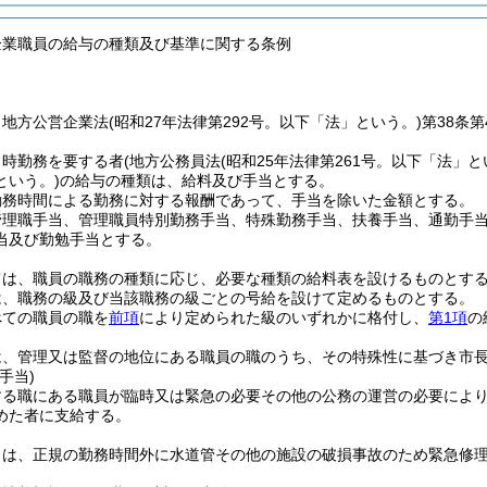
企業職員の給与の種類及び基準に関する条例
、地方公営企業法
(昭和27年法律第292号。以下「法」という。)
第38条
常時勤務を要する者
(地方公務員法
(昭和25年法律第261号。以下「法」と
という。)
の給与の種類は、給料及び手当とする。
勤務時間による勤務に対する報酬であって、手当を除いた金額とする。
管理職手当、管理職員特別勤務手当、特殊勤務手当、扶養手当、通勤手
当及び勤勉手当とする。
ては、職員の職務の種類に応じ、必要な種類の給料表を設けるものとす
は、職務の級及び当該職務の級ごとの号給を設けて定めるものとする。
べての職員の職を
前項
により定められた級のいずれかに格付し、
第1項
の
は、管理又は監督の地位にある職員の職のうち、その特殊性に基づき市
手当)
する職にある職員が臨時又は緊急の必要その他の公務の運営の必要によ
めた者に支給する。
当は、正規の勤務時間外に水道管その他の施設の破損事故のため緊急修