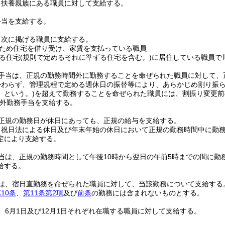
、扶養親族にある職員に対して支給する。
手当を支給する。
、次に掲げる職員に支給する。
ため住宅を借り受け、家賃を支払っている職員
る住宅
(規則で定めるそれに準ずる住宅を含む。)
に居住している職員で
手当は、正規の勤務時間外に勤務することを命ぜられた職員に対して、
かわらず、管理規程で定める週休日の振替等により、あらかじめ割り振ら
」という。)
を超えて勤務することを命ぜられた職員には、割振り変更前
外勤務手当を支給する。
正規の勤務日が休日にあっても、正規の給与を支給する。
、祝日法による休日及び年末年始の休日において正規の勤務時間中に勤
定により支給する。
当は、正規の勤務時間として午後10時から翌日の午前5時までの間に勤
給する。
は、宿日直勤務を命ぜられた職員に対して、当該勤務について支給する
10条
、
第11条第2項
及び
前条
の勤務には含まれないものとする。
、6月1日及び12月1日それぞれ在職する職員に対して支給する。