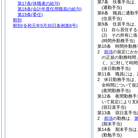
第7条
扶養手当は
第17条
(休職者の給与)
(通勤手当)
第18条
(会計年度任用職員の給与)
第8条
職員に通勤
第19条
(委任)
(住居手当)
附則
第9条
住居手当は
附則
(令和元年9月30日条例第8号)
(1)
自ら居住する
(2)
その所有に係
(時間外勤務手当)
第10条
時間外勤務
2
前項
の規定にか
の正規の勤務時間
く。)
に対して時間
(休日勤務手当)
第11条
職員には、
2
休日勤務手当は
全時間について規
(夜間勤務手当)
第12条
夜間勤務手
いて規定により支
(宿日直手当)
第13条
宿日直手当
2
前項
の勤務は、
第
(期末手当)
第14条
期末手当は
(勤勉手当)