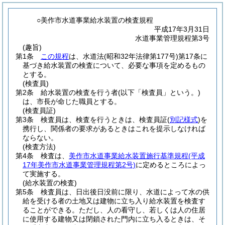
○美作市水道事業給水装置の検査規程
平成17年3月31日
水道事業管理規程第3号
(趣旨)
第1条
この規程
は、水道法
(昭和32年法律第177号)
第17条に
基づき給水装置の検査について、必要な事項を定めるもの
とする。
(検査員)
第2条
給水装置の検査を行う者
(以下「検査員」という。)
は、市長が命じた職員とする。
(検査員証)
第3条
検査員は、検査を行うときは、検査員証
(
別記様式
)
を
携行し、関係者の要求があるときはこれを提示しなければ
ならない。
(検査方法)
第4条
検査は、
美作市水道事業給水装置施行基準規程
(平成
17年美作市水道事業管理規程第2号)
に定めるところによっ
て実施する。
(給水装置の検査)
第5条
検査員は、日出後日没前に限り、水道によって水の供
給を受ける者の土地又は建物に立ち入り給水装置を検査す
ることができる。
ただし、人の看守し、若しくは人の住居
に使用する建物又は閉鎖された門内に立ち入るときは、そ