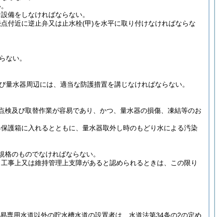
い。
な設備をしなければならない。
続点付近に逆止弁又は止水栓
(甲)
を水平に取り付けなければならな
らない。
び量水器周辺には、適当な防護措置を講じなければならない。
点検及び取替作業が容易であり、かつ、量水器の損傷、凍結等のお
器保護箱に入れるとともに、量水器取外し時のもどり水による汚染
規格のものでなければならない。
、工事上又は維持管理上支障があると認められるときは、この限り
易専用水道以外の貯水槽水道の設置者は、水道法第34条の2の定め