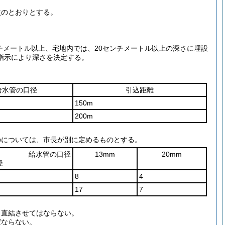
次のとおりとする。
チメートル以上、宅地内では、20センチメートル以上の深さに埋設
指示により深さを決定する。
。
給水管の口径
引込距離
150m
200m
のについては、市長が別に定めるものとする。
給水管の口径
13mm
20mm
径
8
4
17
7
と直結させてはならない。
ばならない。