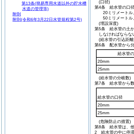
(口径)
第13条
(簡易専用水道以外の貯水槽
第4条
給水管の口
水道の管理等)
20ミリメートル
附則
50ミリメートル
附則
(令和6年3月22日水管規程第2号)
(埋設深度)
第5条
給水管の土か
しなければならな
(給水管の引込距離
第6条
配水管から
給水管
20mm
25mm
(給水管の分岐数)
第7条
給水管から
給水管の口径
20mm
25mm
(危険防止の措置)
第8条
給水管は、
2
給水管の中に停