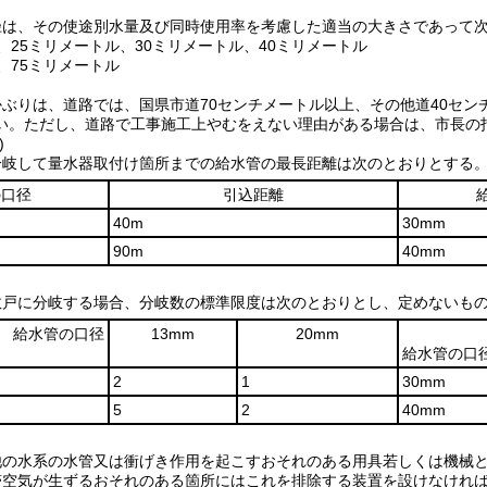
径は、その使途別水量及び同時使用率を考慮した適当の大きさであって
、25ミリメートル、30ミリメートル、40ミリメートル
、75ミリメートル
ぶりは、道路では、国県市道70センチメートル以上、その他道40セン
い。
ただし、道路で工事施工上やむをえない理由がある場合は、市長の
)
分岐して量水器取付け箇所までの給水管の最長距離は次のとおりとする
の口径
引込距離
40m
30mm
90m
40mm
数戸に分岐する場合、分岐数の標準限度は次のとおりとし、定めないも
給水管の口径
13mm
20mm
給水管の口
2
1
30mm
5
2
40mm
他の水系の水管又は衝げき作用を起こすおそれのある用具若しくは機械
滞空気が生ずるおそれのある箇所にはこれを排除する装置を設けなけれ