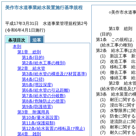
美作市水道事業給水装置施行基準規程
○美作市水道
平成17年3月31日 水道事業管理規程第2号
第1章
総則
(令和6年4月1日施行)
(目的)
第1条
この規程は
条項目次
沿革
(給水工事の種別)
本則
第2条
給水工事は
第1章
総則
(1)
新設工事 新
第1条
(目的)
(2)
改造工事 出
第2条
(給水工事の種別)
(3)
移転工事 給
第2章
給水管
(4)
撤去工事 給
第3条
(給水管の構造及び材質基準)
(5)
修繕工事 給
第4条
(口径)
第2章
給水
第5条
(埋設深度)
(給水管の構造及び
第6条
(給水管の引込距離)
第3条
給水装置の
第7条
(給水管の分岐数)
(1)
耐圧に関する
第8条
(危険防止の措置)
(2)
浸出等に関す
第9条
(防護措置)
(3)
水撃限界に関
第3章
附属用具
(4)
防食に関する
第10条
(量水器設置)
(5)
逆流防止に関
第11条
(保護箱類)
(6)
耐寒に関する
第12条
(給水装置の移転及び廃止)
(7)
耐久に関する
第4章
雑則