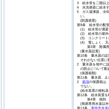
3
給水管を二階以
4
水洗便器に給水
5
ガス湯沸器、冷
い。
(防護措置)
第9条
給水管の配
(1)
給水管が溝梁
(2)
給水管の屋外
(3)
コンクリート
(4)
電しょく、又
第3章
附属
(量水器設置)
第10条
量水器の設
それがない位置に
2
量水器を地中に
の防止について配
(保護箱類)
第11条
量水器、止
2
前項
の保護箱は
でない。
(給水装置の移転及
第12条
給水装置を
第4章
雑則
(簡易専用水道以外
第13条
美作市水道