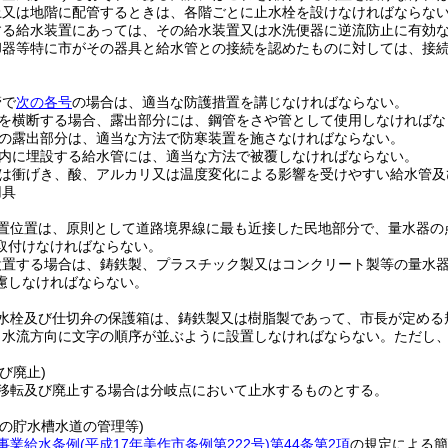
上又は地階に配管するときは、各階ごとに止水栓を設けなければならな
する給水装置にあっては、その給水装置又は水洗便器に逆流防止に有効
却器等特に市がその器具と給水管との接続を認めたものに対しては、接
管で
次の各号
の場合は、適当な防護措置を講じなければならない。
を横断する場合、露出部分には、鋼管をさや管として使用しなければな
の露出部分は、適当な方法で防寒装置を施さなければならない。
内に埋設する給水管には、適当な方法で被覆しなければならない。
は衝げき、酸、アルカリ又は温度変化による影響を受けやすい給水管及
用具
置位置は、原則として道路境界線に最も近接した民地部分で、量水器の
取付けなければならない。
設置する場合は、鋳鉄製、プラスチック製又はコンクリート製等の量水
慮しなければならない。
水栓及び仕切弁の保護箱は、鋳鉄製又は樹脂製であって、市長が定める
、水流方向に文字の順序が並ぶように設置しなければならない。
ただし
び廃止)
移転及び廃止する場合は分岐点において止水するものとする。
の貯水槽水道の管理等)
事業給水条例
(平成17年美作市条例第222号)
第44条第2項
の規定による簡