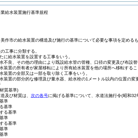
事業給水装置施行基準規程
、美作市の給水装置の構造及び施行の基準について必要な事項を定める
次の工事に分類する。
たに給水装置を設置する工事をいう。
水不良、その他の理由により既設給水管の管種、口径の変更及び布設替
水装置の所有者が家屋移転により所有給水装置を他の場所へ移転するこ
水装置の全部又は一部を取り除く工事をいう。
水装置の部分的な修理及び量水器、給水栓の1メートル以内の位置の変
管
材質基準)
構造及び材質は、
次の各号
に掲げる基準について、水道法施行令
(昭和32
基準
る基準
する基準
基準
する基準
基準
基準