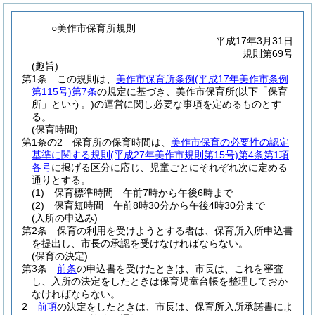
○美作市保育所規則
平成17年3月31日
規則第69号
(趣旨)
第1条
この規則は、
美作市保育所条例
(平成17年美作市条例
第115号)
第7条
の規定に基づき、美作市保育所
(以下「保育
所」という。)
の運営に関し必要な事項を定めるものとす
る。
(保育時間)
第1条の2
保育所の保育時間は、
美作市保育の必要性の認定
基準に関する規則
(平成27年美作市規則第15号)
第4条第1項
各号
に掲げる区分に応じ、児童ごとにそれぞれ次に定める
通りとする。
(1)
保育標準時間 午前7時から午後6時まで
(2)
保育短時間 午前8時30分から午後4時30分まで
(入所の申込み)
第2条
保育の利用を受けようとする者は、保育所入所申込書
を提出し、市長の承認を受けなければならない。
(保育の決定)
第3条
前条
の申込書を受けたときは、市長は、これを審査
し、入所の決定をしたときは保育児童台帳を整理しておか
なければならない。
2
前項
の決定をしたときは、市長は、保育所入所承諾書によ