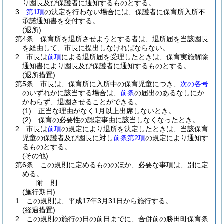
り園長及び保護者に通知するものとする。
3
第1項
の決定を行わない場合には、保護者に保育所入所不
承諾通知書を交付する。
(退所)
第4条
保育所を退所させようとする者は、退所届を当該園長
を経由して、市長に提出しなければならない。
2
市長は
前項
による退所届を受理したときは、保育実施解除
通知書により園長及び保護者に通知するものとする。
(退所措置)
第5条
市長は、保育所に入所中の保育児童につき、
次の各号
のいずれかに該当する場合は、
前条
の届出のあるなしにか
かわらず、退園させることができる。
(1)
正当な理由がなく1月以上出席しないとき。
(2)
保育の必要性の認定事由に該当しなくなったとき。
2
市長は
前項
の規定により退所を決定したときは、当該保育
児童の保護者及び園長に対し
前条第2項
の規定により通知す
るものとする。
(その他)
第6条
この規則に定めるもののほか、必要な事項は、別に定
める。
附
則
(施行期日)
1
この規則は、平成17年3月31日から施行する。
(経過措置)
2
この規則の施行の日の前日までに、合併前の勝田町保育条