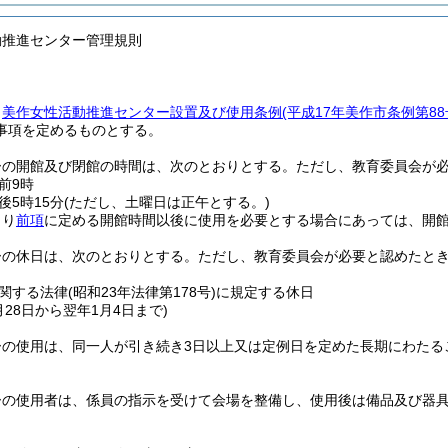
動推進センター管理規則
、
美作女性活動推進センター設置及び使用条例
(平成17年美作市条例第8
事項を定めるものとする。
ーの開館及び閉館の時間は、次のとおりとする。
ただし、教育委員会が
前9時
後5時15分
(ただし、土曜日は正午とする。)
より
前項
に定める開館時間以後に使用を必要とする場合にあっては、開館
ーの休日は、次のとおりとする。
ただし、教育委員会が必要と認めたと
関する法律
(昭和23年法律第178号)
に規定する休日
2月28日から翌年1月4日まで)
ーの使用は、同一人が引き続き3日以上又は定例日を定めた長期にわたる
ーの使用者は、係員の指示を受けて会場を整備し、使用後は備品及び器