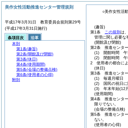
美作女性活動推進センター管理規則
○美作女性活
平成17年3月31日 教育委員会規則第29号
(趣旨)
(平成17年3月31日施行)
第1条
この規則
は
管理に関し必要な
条項目次
沿革
(開館及び閉館)
本則
第2条
推進センタ
第1条
(趣旨)
(1)
開館時間 午
第2条
(開館及び閉館)
(2)
閉館時間 午
第3条
(休日)
2
使用者の都合に
第4条
(使用期間)
(休日)
第5条
(会場の整備点検)
第3条
推進センタ
第6条
(使用者の心得)
(1)
毎週月曜日
附則
(2)
国民の祝日に
(3)
年末年始
(1
(使用期間)
第4条
推進センタ
限りでない。
(会場の整備点検)
第5条
推進センタ
ない。
(使用者の心得)