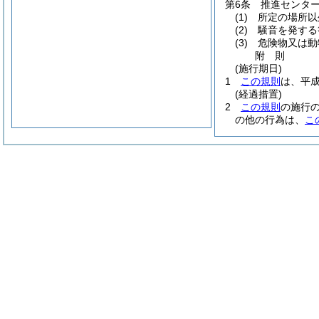
第6条
推進センタ
(1)
所定の場所以
(2)
騒音を発する
(3)
危険物又は動
附
則
(施行期日)
1
この規則
は、平成
(経過措置)
2
この規則
の施行
の他の行為は、
こ