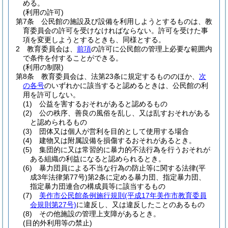
める。
(利用の許可)
第7条
公民館の施設及び設備を利用しようとするものは、教
育委員会の許可を受けなければならない。
許可を受けた事
項を変更しようとするときも、同様とする。
2
教育委員会は、
前項
の許可に公民館の管理上必要な範囲内
で条件を付することができる。
(利用の制限)
第8条
教育委員会は、法第23条に規定するもののほか、
次
の各号
のいずれかに該当すると認めるときは、公民館の利
用を許可しない。
(1)
公益を害するおそれがあると認めるもの
(2)
公の秩序、善良の風俗を乱し、又は乱すおそれがある
と認められるもの
(3)
団体又は個人が営利を目的として使用する場合
(4)
建物又は附属設備を損傷するおそれがあるとき。
(5)
集団的に又は常習的に暴力的不法行為を行うおそれが
ある組織の利益になると認められるとき。
(6)
暴力団員による不当な行為の防止等に関する法律
(平
成3年法律第77号)
第2条に定める暴力団、指定暴力団、
指定暴力団連合の構成員等に該当するもの
(7)
美作市公民館条例施行規則
(平成17年美作市教育委員
会規則第27号)
に違反し、又は違反したことのあるもの
(8)
その他施設の管理上支障があるとき。
(目的外利用等の禁止)