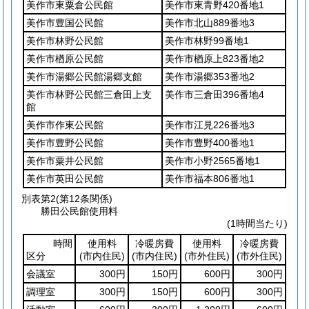
美作市東粟倉公民館
美作市東青野420番地1
美作市豊国公民館
美作市北山889番地3
美作市林野公民館
美作市林野99番地1
美作市楢原公民館
美作市楢原上823番地2
美作市湯郷公民館湯郷支館
美作市湯郷353番地2
美作市林野公民館三倉田上支
美作市三倉田396番地4
館
美作市作東公民館
美作市江見226番地3
美作市豊野公民館
美作市豊野400番地1
美作市粟井公民館
美作市小野2565番地1
美作市英田公民館
美作市福本806番地1
別表第2
(第12条関係)
勝田公民館使用料
(1時間当たり)
時間
使用料
冷暖房費
使用料
冷暖房費
区分
(市内住民)
(市内住民)
(市外住民)
(市外住民)
会議室
300円
150円
600円
300円
調理室
300円
150円
600円
300円