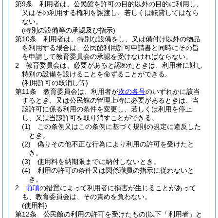
第9条
利用者は、公民館を許可の目的以外の目的に利用し、
又はその利用する権利を譲渡し、若しくは転貸してはなら
ない。
(特別の設備等の承認及び指示)
第10条
利用者は、特別な設備をし、又は備付け以外の物品
を利用する場合は、公民館利用許可申請書と同時にその旨
を申請して教育委員会の承認を受けなければならない。
2
教育委員会は、必要があると認めたときは、利用者に対し
特別の設備を設けることを命ずることができる。
(利用許可の取消し等)
第11条
教育委員会は、利用者が
次の各号
のいずれかに該当
するとき、又は公民館の管理上特に必要があるときは、当
該許可に係る利用の条件を変更し、若しくは利用を停止
し、又は当該許可を取り消すことができる。
(1)
この条例又はこの条例に基づく規則の規定に違反した
とき。
(2)
偽りその他不正な行為により利用の許可を受けたと
き。
(3)
使用料を納期限までに納付しないとき。
(4)
利用の許可の条件又は関係職員の指示に従わないと
き。
2
前項
の措置によって利用者に損害が生じることがあって
も、教育委員会は、その責めを負わない。
(使用料)
第12条
公民館の利用の許可を受けたもの
(以下「利用者」と