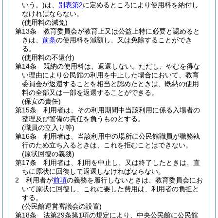
いう。)
は、
別表第2
に定めるところにより使用料を納付し
なければならない。
(使用料の減免)
第13条
教育委員会が教育上又は公益上特に必要と認めると
きは、
前条
の使用料を減額し、又は免除することができ
る。
(使用料の不還付)
第14条
既納の使用料は、返還しない。
ただし、やむを得な
い理由により公民館の利用を中止した場合において、教育
委員会が返還することを相当と認めたときは、既納の使用
料の全部又は一部を返還することができる。
(保安の責任)
第15条
利用者は、その利用期間中当該利用に係る入場者の
整理及び警備の責任を負うものとする。
(職員の立入り等)
第16条
利用者は、当該利用中の場所に公民館職員が職務執
行のため立ち入るときは、これを拒むことはできない。
(原状回復の義務)
第17条
利用者は、利用を中止し、又は終了したときは、直
ちに原状に回復して返還しなければならない。
2
利用者が
前項
の義務を履行しないときは、教育委員会にお
いて原状に回復し、これに要した費用は、利用者の負担と
する。
(公民館運営審議会の設置)
第18条
法第29条第1項の規定により、中央公民館に公民館