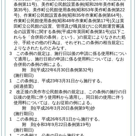
条例第11号)
、美作町公民館設置条例
(昭和28年美作町条例
第35号)
、美作町公民館使用条例
(昭和53年美作町条例第22
号)
、作東町公民館設置条例
(昭和35年作東町条例第64号)
、
作東町公民館使用条例
(昭和48年作東町条例第17号)
又は英
田町立公民館の設置、管理及び職員並びに公民館運営審議
会の設置等に関する条例
(平成2年英田町条例第1号)
(以下こ
れらを「合併前の条例」という。)
の規定によりなされた処
分、手続その他の行為は、それぞれこの条例の相当規定に
よりなされたものとみなす。
3
この条例の規定は、施行日以後の申請に係る使用料につい
て適用し、施行日前の申請に係る使用料については、なお
合併前の条例の例による。
附
則
(平成22年6月30日
条例第32号)
(施行期日)
1
この条例は、平成23年3月31日から施行する。
(経過措置)
2
改正後の美作市公民館条例の規定は、この条例の施行の日
以後の使用に伴う使用料から適用し、同日前の使用に伴う
使用料については、なお従前の例による。
附
則
(平成26年3月20日
条例第9号)
抄
(施行期日)
1
この条例は、平成26年5月1日から施行する。
附
則
(令和3年9月22日
条例第19号)
(施行期日)
1
この条例は、公布の日から施行する。