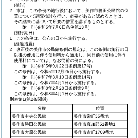
(検討)
2
市は、この条例の施行後において、美作市勝田公民館の位
置について調査検討を行い、必要があると認めるときは、
その結果に基づいて所要の措置を講ずるものとする。
附
則
(令和5年7月6日
条例第13号)
(施行期日)
1
この条例は、公布の日から施行する。
(経過措置)
2
改正後の美作市公民館条例の規定は、この条例の施行の日
以後の使用に伴う使用料から適用し、同日前の使用に伴う
使用料については、なお従前の例による。
附
則
(令和5年9月22日
条例第17号)
この条例は、令和5年12月25日から施行する。
附
則
(令和7年3月19日
条例第14号)
この条例は、令和7年4月1日から施行する。
附
則
(令和8年2月28日
条例第9号)
この条例は、令和8年4月1日から施行する。
別表第1
(第2条関係)
名称
位置
美作市中央公民館
美作市栄町35番地
美作市勝田公民館
美作市真加部51番地1
美作市大原公民館
美作市古町1709番地