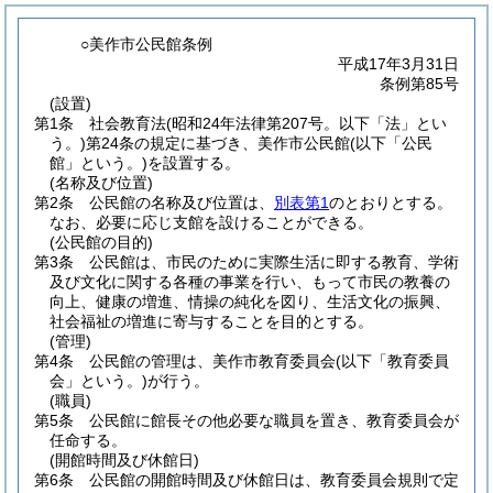
○美作市公民館条例
平成17年3月31日
条例第85号
(設置)
第1条
社会教育法
(昭和24年法律第207号。以下「法」とい
う。)
第24条の規定に基づき、美作市公民館
(以下「公民
館」という。)
を設置する。
(名称及び位置)
第2条
公民館の名称及び位置は、
別表第1
のとおりとする。
なお、必要に応じ支館を設けることができる。
(公民館の目的)
第3条
公民館は、市民のために実際生活に即する教育、学術
及び文化に関する各種の事業を行い、もって市民の教養の
向上、健康の増進、情操の純化を図り、生活文化の振興、
社会福祉の増進に寄与することを目的とする。
(管理)
第4条
公民館の管理は、美作市教育委員会
(以下「教育委員
会」という。)
が行う。
(職員)
第5条
公民館に館長その他必要な職員を置き、教育委員会が
任命する。
(開館時間及び休館日)
第6条
公民館の開館時間及び休館日は、教育委員会規則で定