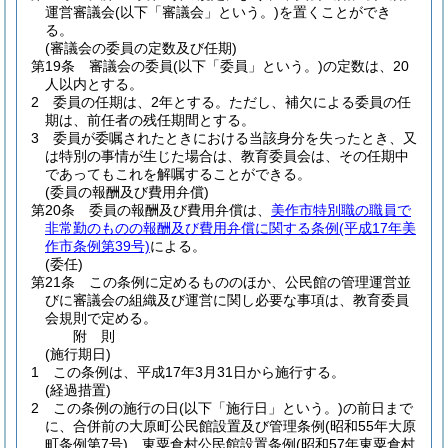
運営審議会
(以下「審議会」という。)
を置くことができ
る。
(審議会の委員の定数及び任期)
第19条
審議会の委員
(以下「委員」という。)
の定数は、20
人以内とする。
2
委員の任期は、2年とする。
ただし、補欠による委員の任
期は、前任者の残任期間とする。
3
委員が委嘱されたときにおける当該身分を失ったとき、又
は特別の事情が生じた場合は、教育委員会は、その任期中
であってもこれを解嘱することができる。
(委員の報酬及び費用弁償)
第20条
委員の報酬及び費用弁償は、
美作市特別職の職員で
非常勤のものの報酬及び費用弁償に関する条例
(平成17年美
作市条例第39号)
による。
(委任)
第21条
この条例に定めるもののほか、公民館の管理運営並
びに審議会の組織及び運営に関し必要な事項は、教育委員
会規則で定める。
附
則
(施行期日)
1
この条例は、平成17年3月31日から施行する。
(経過措置)
2
この条例の施行の日
(以下「施行日」という。)
の前日まで
に、合併前の大原町公民館設置及び管理条例
(昭和55年大原
町条例第7号)
、東粟倉村公民館設置条例
(昭和57年東粟倉村