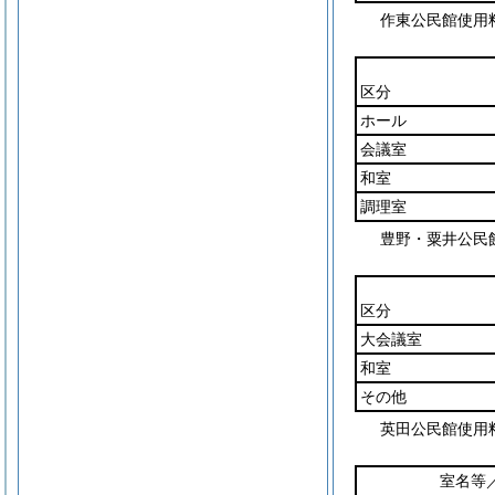
作東公民館使用
区分
ホール
会議室
和室
調理室
豊野・粟井公民
区分
大会議室
和室
その他
英田公民館使用
室名等