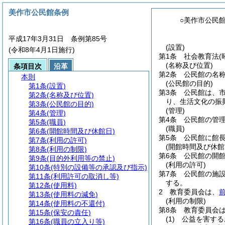
美作市公民館条例
○美作市公民
平成17年3月31日 条例第85号
(設置)
(令和8年4月1日施行)
第1条
社会教育法
(
(名称及び位置)
条項目次
沿革
第2条
公民館の名
本則
(公民館の目的)
第1条
(設置)
第3条
公民館は、
第2条
(名称及び位置)
り、生活文化の振
第3条
(公民館の目的)
(管理)
第4条
(管理)
第4条
公民館の管
第5条
(職員)
(職員)
第6条
(開館時間及び休館日)
第5条
公民館に館
第7条
(利用の許可)
(開館時間及び休館
第8条
(利用の制限)
第6条
公民館の開
第9条
(目的外利用等の禁止)
(利用の許可)
第10条
(特別の設備等の承認及び指示)
第7条
公民館の施
第11条
(利用許可の取消し等)
する。
第12条
(使用料)
2
教育委員会は、
第13条
(使用料の減免)
(利用の制限)
第14条
(使用料の不還付)
第8条
教育委員会は
第15条
(保安の責任)
(1)
公益を害する
第16条
(職員の立入り等)