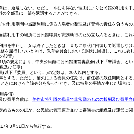
料は、返還しない。
ただし、やむを得ない理由により公民館の利用を中
料の全部又は一部を返還することができる。
その利用期間中当該利用に係る入場者の整理及び警備の責任を負うもの
当該利用中の場所に公民館職員が職務執行のため立ち入るときは、これ
利用を中止し、又は終了したときは、直ちに原状に回復して返還しなけ
義務を履行しないときは、教育委員会において原状に回復し、これに要
の設置)
第1項の規定により、中央公民館に公民館運営審議会
(以下「審議会」とい
数及び任期)
員
(以下「委員」という。)
の定数は、20人以内とする。
年とする。
ただし、補欠による委員の任期は、前任者の残任期間とする
たときにおける当該身分を失ったとき、又は特別の事情が生じた場合は
用弁償)
及び費用弁償は、
美作市特別職の職員で非常勤のものの報酬及び費用弁
定めるもののほか、公民館の管理運営並びに審議会の組織及び運営に関
17年3月31日から施行する。