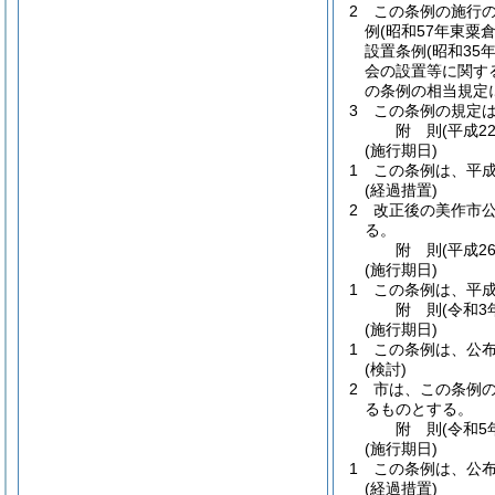
2
この条例の施行
例
(昭和57年東粟倉
設置条例
(昭和35
会の設置等に関す
の条例の相当規定
3
この条例の規定
附
則
(平成2
(施行期日)
1
この条例は、平成
(経過措置)
2
改正後の美作市
る。
附
則
(平成2
(施行期日)
1
この条例は、平成
附
則
(令和3
(施行期日)
1
この条例は、公
(検討)
2
市は、この条例
るものとする。
附
則
(令和5
(施行期日)
1
この条例は、公
(経過措置)