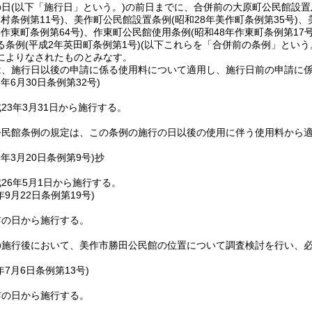
の日
(以下「施行日」という。)
の前日までに、合併前の大原町公民館設置
村条例第11号)
、美作町公民館設置条例
(昭和28年美作町条例第35号)
、
年作東町条例第64号)
、作東町公民館使用条例
(昭和48年作東町条例第17号
る条例
(平成2年英田町条例第1号)
(以下これらを「合併前の条例」という
によりなされたものとみなす。
は、施行日以後の申請に係る使用料について適用し、施行日前の申請に
2年6月30日
条例第32号)
23年3月31日から施行する。
公民館条例の規定は、この条例の施行の日以後の使用に伴う使用料から
6年3月20日
条例第9号)
抄
26年5月1日から施行する。
年9月22日
条例第19号)
布の日から施行する。
の施行後において、美作市勝田公民館の位置について調査検討を行い、
年7月6日
条例第13号)
布の日から施行する。