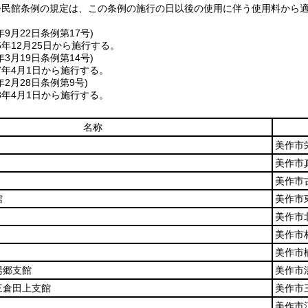
公民館条例の規定は、この条例の施行の日以後の使用に伴う使用料から
年9月22日
条例第17号)
年12月25日から施行する。
年3月19日
条例第14号)
7年4月1日から施行する。
年2月28日
条例第9号)
8年4月1日から施行する。
名称
美作市
美作市
美作市古
館
美作市東
美作市北
美作市
美作市楢
湯郷支館
美作市湯
三倉田上支館
美作市三
美作市江