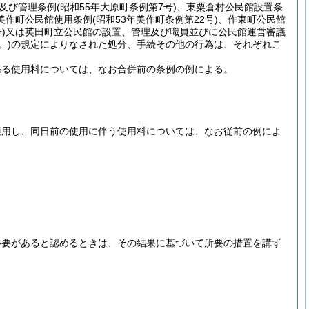
及び管理条例
(昭和55年大原町条例第7号)
、東粟倉村公民館設置条
美作町公民館使用条例
(昭和53年美作町条例第22号)
、作東町公民館
)
又は英田町立公民館の設置、管理及び職員並びに公民館運営審議
。)
の規定によりなされた処分、手続その他の行為は、それぞれこ
係る使用料については、なお合併前の条例の例による。
適用し、同日前の使用に伴う使用料については、なお従前の例によ
必要があると認めるときは、その結果に基づいて所要の措置を講ず