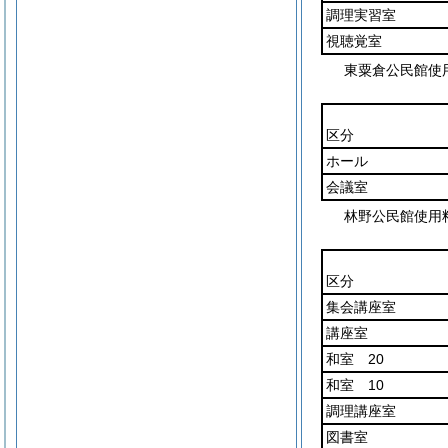
調理実習室
視聴覚室
東粟倉公民館使
区分
ホール
会議室
林野公民館使用
区分
集会講座室
講座室
和室 20
和室 10
調理講座室
図書室