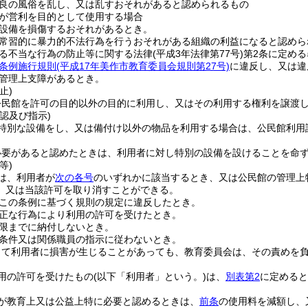
良の風俗を乱し、又は乱すおそれがあると認められるもの
が営利を目的として使用する場合
設備を損傷するおそれがあるとき。
常習的に暴力的不法行為を行うおそれがある組織の利益になると認めら
る不当な行為の防止等に関する法律
(平成3年法律第77号)
第2条に定め
条例施行規則
(平成17年美作市教育委員会規則第27号)
に違反し、又は違
管理上支障があるとき。
止)
公民館を許可の目的以外の目的に利用し、又はその利用する権利を譲渡
認及び指示)
特別な設備をし、又は備付け以外の物品を利用する場合は、公民館利用
必要があると認めたときは、利用者に対し特別の設備を設けることを命
等)
は、利用者が
次の各号
のいずれかに該当するとき、又は公民館の管理上
、又は当該許可を取り消すことができる。
この条例に基づく規則の規定に違反したとき。
正な行為により利用の許可を受けたとき。
限までに納付しないとき。
条件又は関係職員の指示に従わないとき。
って利用者に損害が生じることがあっても、教育委員会は、その責めを
用の許可を受けたもの
(以下「利用者」という。)
は、
別表第2
に定めると
が教育上又は公益上特に必要と認めるときは、
前条
の使用料を減額し、