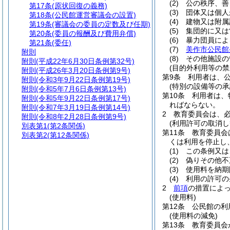
(2)
公の秩序、善
第17条
(原状回復の義務)
(3)
団体又は個人
第18条
(公民館運営審議会の設置)
(4)
建物又は附属
第19条
(審議会の委員の定数及び任期)
(5)
集団的に又は
第20条
(委員の報酬及び費用弁償)
(6)
暴力団員によ
第21条
(委任)
(7)
美作市公民館
附則
(8)
その他施設の
附則
(平成22年6月30日条例第32号)
(目的外利用等の禁
附則
(平成26年3月20日条例第9号)
第9条
利用者は、
附則
(令和3年9月22日条例第19号)
(特別の設備等の承
附則
(令和5年7月6日条例第13号)
第10条
利用者は、
附則
(令和5年9月22日条例第17号)
ればならない。
附則
(令和7年3月19日条例第14号)
2
教育委員会は、
附則
(令和8年2月28日条例第9号)
(利用許可の取消し
別表第1
(第2条関係)
第11条
教育委員会
別表第2
(第12条関係)
くは利用を停止し
(1)
この条例又は
(2)
偽りその他不
(3)
使用料を納期
(4)
利用の許可の
2
前項
の措置によ
(使用料)
第12条
公民館の利
(使用料の減免)
第13条
教育委員会