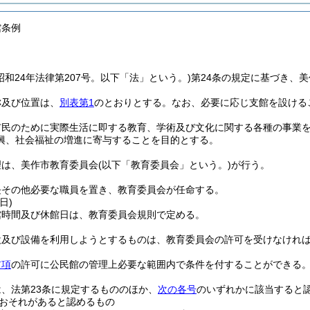
館条例
昭和24年法律第207号。以下「法」という。)
第24条の規定に基づき、
称及び位置は、
別表第1
のとおりとする。
なお、必要に応じ支館を設ける
市民のために実際生活に即する教育、学術及び文化に関する各種の事業
興、社会福祉の増進に寄与することを目的とする。
理は、美作市教育委員会
(以下「教育委員会」という。)
が行う。
長その他必要な職員を置き、教育委員会が任命する。
日)
館時間及び休館日は、教育委員会規則で定める。
設及び設備を利用しようとするものは、教育委員会の許可を受けなけれ
前項
の許可に公民館の管理上必要な範囲内で条件を付することができる
、法第23条に規定するもののほか、
次の各号
のいずれかに該当すると
おそれがあると認めるもの