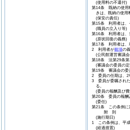
(使用料の不還付)
第14条
既納の使用
きは、既納の使用
(保安の責任)
第15条
利用者は、
(職員の立入り等)
第16条
利用者は、
(原状回復の義務)
第17条
利用者は、
2
利用者が
前項
の
(公民館運営審議会
第18条
法第29条
(審議会の委員の定
第19条
審議会の委
2
委員の任期は、2
3
委員が委嘱され
る。
(委員の報酬及び費
第20条
委員の報酬
(委任)
第21条
この条例に
附
則
(施行期日)
1
この条例は、平成
(経過措置)