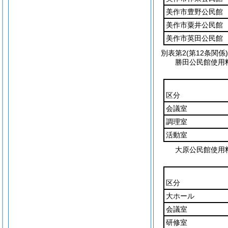
美作市豊野公民館
美作市粟井公民館
美作市英田公民館
別表第2
(第12条関係)
勝田公民館使用
区分
会議室
調理室
活動室
大原公民館使用
区分
大ホール
会議室
研修室