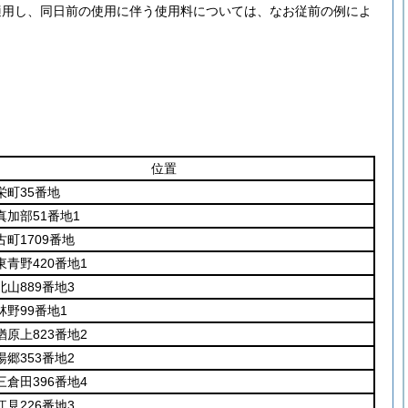
適用し、同日前の使用に伴う使用料については、なお従前の例によ
位置
栄町35番地
真加部51番地1
町1709番地
青野420番地1
山889番地3
林野99番地1
原上823番地2
郷353番地2
倉田396番地4
見226番地3