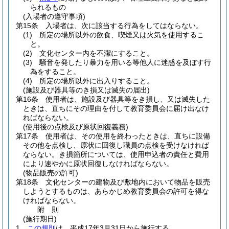
られるもの
(入場者の遵守事項)
第15条
入場者は、次に該当する行為をしてはならない。
(1)
所定の場所以外の飲食、喫煙又は火気を使用するこ
と。
(2)
文化センター内を不潔にすること。
(3)
騒音を発したり暴力を用いる等他人に迷惑を及ぼす行
為をすること。
(4)
所定の場所以外に出入りすること。
(施設及び器具等のき損又は滅失の届出)
第16条
使用者は、施設及び器具等をき損し、又は滅失した
ときは、直ちにその理由を付して教育委員会に届け出なけ
ればならない。
(使用後の点検及び原状回復義務)
第17条
使用者は、その使用を終わったときは、直ちに設備
その他を点検し、原状に回復し職員の点検を受けなければ
ならない。
き損箇所については、使用申込者の責任と費用
により速やかに原状回復しなければならない。
(物品販売の許可)
第18条
文化センターの建物及び敷地内において物品を販売
しようとするものは、あらかじめ教育委員会の許可を得な
ければならない。
附
則
(施行期日)
1
この規則
は、平成17年3月31日から施行する。