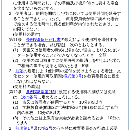
に使用する時間とし、その準備及び後片付けに要する場合
を含まないものとする。
2
使用者は、使用を開始した後においては使用時間を延長す
ることができない。
ただし、教育委員会が特に認めた場合
で延長する使用時間に係る使用料が納付されたときは、こ
の限りでない。
(使用料の還付)
第11条
条例第9条ただし書
の規定により使用料を還付する
ことができる場合、及び額は、次のとおりとする。
(1)
災害又は使用者の責めに帰さない理由により文化セン
ターを使用することができなくなったとき 全額
(2)
使用の20日前までに使用許可の取消しを申し出た場合
で相当の事由があると認めたとき 5割
2
前項
の規定により使用料の還付を受けようとする者は、文
化センター使用許可取消願
(
様式第3号
)
を教育委員会に提出
しなければならない。
(使用料の減免)
第12条
条例第8条第2項
に規定する使用料の減額又は免除
は、
次の各号
に定めるところによる。
(1)
市又は管理者が使用するとき 10分の5以内
(2)
学校教育法
(昭和22年法律第26号)
第1条に規定する市
内の学校 10分の5以内
(3)
その他公益上教育委員会が必要と認めるとき 10分の
5以内
2
前項第1号
及び
第2号
のうち特に教育委員会が行政上必要