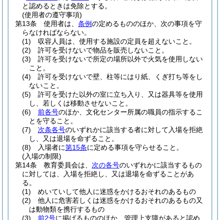
と認めるときは免除とする。
(使用者の遵守事項)
第13条
使用者は、
条例
の定めるもののほか、次の事項を守
らなければならない。
(1)
収容人員は、使用する施設の定員を超えないこと。
(2)
許可を受けないで物品を販売しないこと。
(3)
許可を受けないで所定の場所以外で火気を使用しない
こと。
(4)
許可を受けないで壁、柱等にはり紙、くぎ打ち等をし
ないこと。
(5)
許可を受けた以外の室に立ち入り、又は器具等を使用
し、若しくは移動させないこと。
(6)
前各号
のほか、文化センター所属の職員の指示するこ
とを守ること。
(7)
次条各号
のいずれかに該当する者に対して入場を拒絶
し、又は退場を命ずること。
(8)
入場者に
第15条
に定める事項を守らせること。
(入場の制限)
第14条
教育委員会は、
次の各号
のいずれかに該当するもの
に対しては、入場を拒絶し、又は退場を命ずることがあ
る。
(1)
めいていして他人に迷惑をかけるおそれのあるもの
(2)
他人に危害若しくは迷惑をかけるおそれのあるもの又
は動物類を携行するもの
(3)
前2号
に掲げるもののほか、管理上支障があると認め