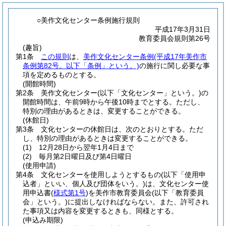
○美作文化センター条例施行規則
平成17年3月31日
教育委員会規則第26号
(趣旨)
第1条
この規則
は、
美作文化センター条例
(平成17年美作市
条例第82号。以下「条例」という。)
の施行に関し必要な事
項を定めるものとする。
(開館時間)
第2条
美作文化センター
(以下「文化センター」という。)
の
開館時間は、午前9時から午後10時までとする。
ただし、
特別の理由があるときは、変更することができる。
(休館日)
第3条
文化センターの休館日は、次のとおりとする。
ただ
し、特別の理由があるときは変更することができる。
(1)
12月28日から翌年1月4日まで
(2)
毎月第2日曜日及び第4日曜日
(使用申請)
第4条
文化センターを使用しようとするもの
(以下「使用申
込者」といい、個人及び団体をいう。)
は、文化センター使
用申込書
(
様式第1号
)
を美作市教育委員会
(以下「教育委員
会」という。)
に提出しなければならない。
また、許可され
た事項又は内容を変更するときも、同様とする。
(申込み期限)