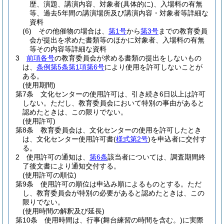
歴、演題、講演内容、対象者
(具体的に)
、入場料の有無
等、過去5年間の講演場所及び講演内容・対象者等詳細な
資料
(6)
その他催物の場合は、
第1号
から
第3号
までの教育委員
会が提出を求めた書類等のほかに対象者、入場料の有無
等その内容等詳細な資料
3
前項各号
の教育委員会が求める書類の提出をしないもの
は、
条例第5条第1項第6号
により使用を許可しないことが
ある。
(使用期間)
第7条
文化センターの使用許可は、引き続き6日以上は許可
しない。
ただし、教育委員会において特別の事由があると
認めたときは、この限りでない。
(使用許可)
第8条
教育委員会は、文化センターの使用を許可したとき
は、文化センター使用許可書
(
様式第2号
)
を申込者に交付す
る。
2
使用許可の通知は、
第6条
該当者については、調査期間終
了後文書により通知交付する。
(使用許可の順位)
第9条
使用許可の順位は申込み順によるものとする。
ただ
し、教育委員会が特別の必要があると認めたときは、この
限りでない。
(使用時間の解釈及び延長)
第10条
使用時間は、行事
(舞台練習の時間を含む。)
に実際