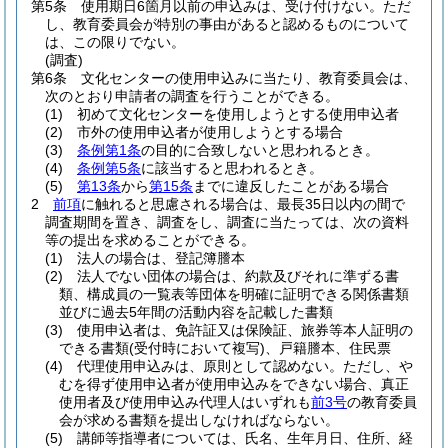
第5条
使用期日6箇月以前の申込みは、受け付けない。
ただ
し、教育委員会が特別の事由があると認めるものについて
は、この限りでない。
(調査)
第6条
文化センターの使用申込みに当たり、教育委員会は、
次のとおり申請者の調査を行うことができる。
(1)
初めて文化センターを使用しようとする使用申込者
(2)
市外の使用申込者が使用しようとする場合
(3)
条例第1条
の目的に合致しないと思われるとき。
(4)
条例第5条
に該当すると思われるとき。
(5)
第13条
から
第15条
までに違反したことがある場合
2
前項
に触れると思慮される場合は、最長35日以内の間で
調査期間を置き、調査をし、調査に当たっては、次の資料
等の提出を求めることができる。
(1)
法人の場合は、登記簿謄本
(2)
法人でない団体の場合は、約款及びそれに準ずる書
類、構成員の一覧表等団体を明確に証明できる関係書類
並びに過去5年間の活動内容を記載した書類
(3)
使用申込者は、免許証又は保険証、旅券等本人証明の
できる書類
(受付時において複写)
、戸籍謄本、住民票
(4)
代理使用申込みは、原則として認めない。
ただし、や
むを得ず使用申込者が使用申込みをできない場合、真正
使用者及び使用申込み代理人はいずれも
前3号
の教育委員
会が求める書類を提出しなければならない。
(5)
講師等指導者については、氏名、生年月日、住所、経