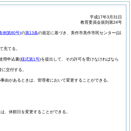
平成17年3月31日
教育委員会規則第24号
条例第80号)
の
第13条
の規定に基づき、美作市美作市民センター
(以
て充てる。
使用申込書
(
様式第1号
)
を提出して、その許可を受けなければなら
者に交付する。
の事由があるときは、管理者において変更することができる。
きは、休館日を変更することができる。