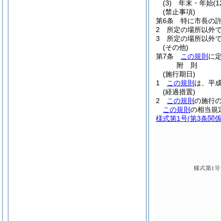
(3)
年末・年始
(
(禁止事項)
第6条
特に市長の
2
所定の場所以外
3
所定の場所以外
(その他)
第7条
この規則
に
附
則
(施行期日)
1
この規則
は、平成
(経過措置)
2
この規則
の施行
この規則
の相当規
様式第1号
(第3条関係