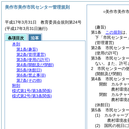
美作市美作市民センター管理規則
○美作市美作
平成17年3月31日 教育委員会規則第24号
(趣旨)
(平成17年3月31日施行)
第1条
この規則
は
下「市民センター
条項目次
沿革
(管理運営)
本則
第2条
市民センタ
第1条
(趣旨)
(使用の許可)
第2条
(管理運営)
第3条
市民センタ
第3条
(使用の許可)
ない。
また、許可
第4条
(開館及び閉館)
2
市民センターの
第5条
(休館日)
(開館及び閉館)
第6条
(禁止事項)
第4条
市民センタ
第7条
(その他)
開館 カルチャ
附則
農村環境
様式第1号
(第3条関係)
閉館 カルチャ
様式第2号
(第3条関係)
農村環境
(休館日)
第5条
市民センタ
(1)
カルチャープ
農村環境改
(2)
国民の祝日に