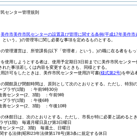
市民センター管理規則
、
美作市美作市民センターの設置及び管理に関する条例
(平成17年美作市
」という。)
の管理等に関し必要な事項を定めるものとする。
ーの管理運営は、所管課長
(以下「管理者」という。)
の職に在る者をもっ
ーを使用しようとする者は、使用予定期日3日前までに美作市民センター
された事項若しくは内容を変更するときも、同様とする。
使用許可をしたときは、美作市民センター使用許可書
(
様式第2号
)
を申込
ーの開館及び閉館時間は、原則として次のとおりとする。
ただし、特別
ープラザ
(1階)
：午前9時30分
改善センター
(2、3階)
：午前9時
ープラザ
(1階)
：午後6時
改善センター
(2、3階)
：午後10時
ーの休館日は、次のとおりとする。
ただし、市長が特に必要と認めると
ラザ
(1階)
毎週月曜日及び第3日曜日
善センター
(2、3階)
毎週土、日曜日
関する法律
(昭和23年法律第178号)
第3条に規定する休日