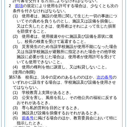
許可書を交付する方法によらなければならない。
2
前項
の規定により使用を許可する場合は、少なくとも次の
条件を付さなければならない。
(1)
使用者は、施設の使用に関して生じた一切の事故につ
いてその責めを負うものとし、施設又は設備を損傷し、
又は亡失したときは、使用者はそれによって生じた損害
を賠償すること。
(2)
使用者は、使用後速やかに施設及び設備を原状に復
し、校長の検査を受けて返還すること。
(3)
災害発生のため当該学校施設が使用不能になった場合
又は当該学校施設が避難所に指定された場合その他学校
施設に必要が生じた場合は、使用者が使用許可を受けて
いても使用できないこと。
(4)
使用の権利を他に譲渡し、又は転貸しないこと。
(使用の制限)
第57条
校長は、法令の定めのあるもののほか、
次の各号
の
いずれかに該当する場合は、学校施設及び設備を使用させ
てはならない。
(1)
学校教育上支障があるとき。
(2)
公安を害し、風俗を乱し、その他公共の福祉に反する
おそれがあるとき。
(3)
専ら私的営利を目的とするとき。
(4)
施設及び設備を損傷するおそれがあるとき。
(5)
前各号
に掲げる場合のほか、教育委員会において特に
指示したとき。