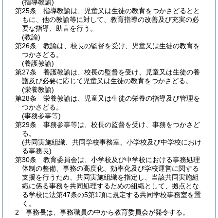
(指導教諭)
第25条
指導教諭は、児童又は生徒の教育をつかさどるとと
もに、他の教諭等に対して、教育指導の改善及び充実の必
要な指導、助言を行う。
(教諭)
第26条
教諭は、校長の監督を受け、児童又は生徒の教育を
つかさどる。
(養護教諭)
第27条
養護教諭は、校長の監督を受け、児童又は生徒の養
護及び必要に応じて児童又は生徒の教育をつかさどる。
(栄養教諭)
第28条
栄養教諭は、児童又は生徒の栄養の指導及び管理を
つかさどる。
(事務参事等)
第29条
事務参事等は、校長の監督を受け、事務をつかさど
る。
(共同実施組織、共同学校事務室、小学校及び中学校におけ
る事務長)
第30条
教育委員会は、小学校及び中学校における事務処理
体制の整備、事務の高度化、効率化及び学校運営に関する
支援を行うため、共同実施組織を指定し、当該共同実施組
織に係る事務を共同処理するための組織として、拠点とな
る学校に法第47条の5第1項に規定する共同学校事務室を置
く。
2
事務長は、事務職員の中から教育委員会が発令する。