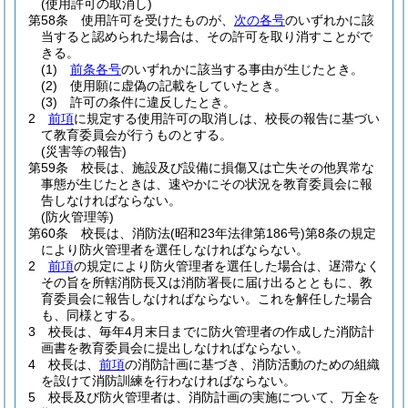
(使用許可の取消し)
第58条
使用許可を受けたものが、
次の各号
のいずれかに該
当すると認められた場合は、その許可を取り消すことがで
きる。
(1)
前条各号
のいずれかに該当する事由が生じたとき。
(2)
使用願に虚偽の記載をしていたとき。
(3)
許可の条件に違反したとき。
2
前項
に規定する使用許可の取消しは、校長の報告に基づい
て教育委員会が行うものとする。
(災害等の報告)
第59条
校長は、施設及び設備に損傷又は亡失その他異常な
事態が生じたときは、速やかにその状況を教育委員会に報
告しなければならない。
(防火管理等)
第60条
校長は、消防法
(昭和23年法律第186号)
第8条の規定
により防火管理者を選任しなければならない。
2
前項
の規定により防火管理者を選任した場合は、遅滞なく
その旨を所轄消防長又は消防署長に届け出るとともに、教
育委員会に報告しなければならない。
これを解任した場合
も、同様とする。
3
校長は、毎年4月末日までに防火管理者の作成した消防計
画書を教育委員会に提出しなければならない。
4
校長は、
前項
の消防計画に基づき、消防活動のための組織
を設けて消防訓練を行わなければならない。
5
校長及び防火管理者は、消防計画の実施について、万全を