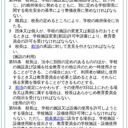
第54条
校長は、学校の施設及び設備
(物品を含む。以下同
じ。)
の維持保全に努めるとともに、別に定める学校環境に
関する衛生安全の基準により整備改善に努めなければなら
ない。
2
職員は、校長の定めるところにより、学校の維持保全に当
たる。
3
団体又は個人が、学校の施設の変更又は新設を行おうとす
るときは、学校施設変更
(新設)
許可申請書により、教育委
員会の許可を受けなければならない。
4
校長は、
前項
の承認に対して意見を付さなければならな
い。
(施設の利用)
第55条
校長は、法令に別段の定めのあるもののほか、学校
の施設及び設備を社会教育その他公共のため一時使用させ
ることができる。
この場合において、利用者が継続し使用
するとき又は教育委員会が必要と認めるときは、それらに
係る実費を徴収することができるものとする。
2
前項
の規定にかかわらず、その使用が3日以上にわたる場
合又は異例に属する場合は、校長はあらかじめ教育委員会
の指示を受けなければならない。
(使用の許可)
第56条
校長は、学校の施設又は設備の使用を許可しようと
する場合は、学校施設・設備使用許可簿によらなければな
らない。
ただし、
前条第2項
に該当する場合は、学校施設・
設備使用願を提出させ、教育委員会の学校施設・設備使用