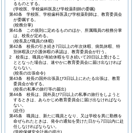
るものとする。
(学校医、学校歯科医及び学校薬剤師の委嘱)
第40条
学校医、学校歯科医及び学校薬剤師は、教育委員会
が委嘱する。
(校務分掌)
第41条
この規則に定めるもののほか、所属職員の校務分掌
は、校長が定める。
(校長及び職員の休暇)
第42条
校長の引き続き7日以上の年次休暇、病気休暇、特
別休暇及び介護休暇の承認は、教育委員会が行う。
2
校長は、職員が有給休暇を引き続いて20日以上受けるこ
ととなった場合は、速やかに教育委員会に届け出なければ
ならない。
(校長の出張命令)
第43条
校長の国外出張及び3日以上にわたる出張は、教育
委員会が命ずる。
(校長の私事の旅行等の届出)
第44条
校長は、国外及び7日以上の私事の旅行をしようと
するときは、あらかじめ教育委員会に届け出なければなら
ない。
(赴任)
第45条
職員は、新たに職員となり、又は学校を異に勤務を
命ぜられたときは、発令の通知を受けた日から7日以内に赴
任しなければならない。
(学校保健安全計画の提出)