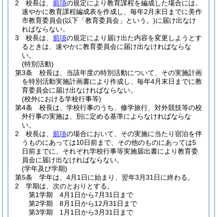
2
校長は、
前項
の規定により教育課程を編成した場合には、
速やかに教育課程編成表を作成し、毎年2月末日までに美作
市教育委員会
(以下「教育委員会」という。)
に届け出なけ
ればならない。
3
校長は、
前項
の規定により届け出た内容を変更しようとす
るときは、速やかに教育委員会に届け出なければならな
い。
(特別活動)
第3条
校長は、当該年度の特別活動について、その実施計画
を特別活動実施計画書により作成し、毎年4月末日までに教
育委員会に届け出なければならない。
(校外における学校行事等)
第4条
校長は、学校行事のうち、修学旅行、対外競技等の校
外行事の実施は、別に定める基準によらなければならな
い。
2
校長は、
前項
の場合において、その実施に当たり宿泊を伴
うものにあっては10日前まで、その他のものにあっては5
日前までに、それぞれ学校行事等実施届出書により教育委
員会に届け出なければならない。
(学年及び学期)
第5条
学年は、4月1日に始まり、翌年3月31日に終わる。
2
学期は、次のとおりとする。
第1学期 4月1日から7月31日まで
第2学期 8月1日から12月31日まで
第3学期 1月1日から3月31日まで