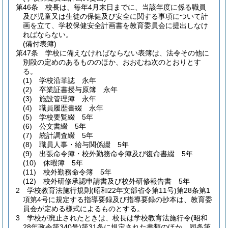
第46条
校長は、毎年4月末日までに、当該年度に係る職員
及び児童又は生徒の保健及び安全に関する事項について計
画を立て、学校保健安全計画書を教育委員会に提出しなけ
ればならない。
(備付表簿)
第47条
学校に備えなければならない表簿は、法令その他に
別段の定めのあるもののほか、おおむね次のとおりとす
る。
(1)
学校沿革誌 永年
(2)
卒業証書授与原簿 永年
(3)
施設管理簿 永年
(4)
職員履歴書綴 永年
(5)
学校要覧綴 5年
(6)
公文書綴 5年
(7)
統計調査綴 5年
(8)
職員人事・給与関係綴 5年
(9)
出張命令簿・校外勤務命令簿及び復命書綴 5年
(10)
休暇簿 5年
(11)
校外勤務命令簿 5年
(12)
校外研修承認申請書及び校外研修報告書 5年
2
学校教育法施行規則
(昭和22年文部省令第11号)
第28条第1
項第4号に規定する指導要録及び指導要録の抄本は、教育委
員会が定める様式によるものとする。
3
学校が廃止されたときは、校長は学校教育法施行令
(昭和
28年政令第340号)
第31条に規定された書類のほか、同条第