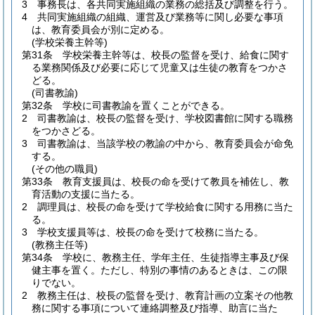
3
事務長は、各共同実施組織の業務の総括及び調整を行う。
4
共同実施組織の組織、運営及び業務等に関し必要な事項
は、教育委員会が別に定める。
(学校栄養主幹等)
第31条
学校栄養主幹等は、校長の監督を受け、給食に関す
る業務関係及び必要に応じて児童又は生徒の教育をつかさ
どる。
(司書教諭)
第32条
学校に司書教諭を置くことができる。
2
司書教諭は、校長の監督を受け、学校図書館に関する職務
をつかさどる。
3
司書教諭は、当該学校の教諭の中から、教育委員会が命免
する。
(その他の職員)
第33条
教育支援員は、校長の命を受けて教員を補佐し、教
育活動の支援に当たる。
2
調理員は、校長の命を受けて学校給食に関する用務に当た
る。
3
学校支援員等は、校長の命を受けて校務に当たる。
(教務主任等)
第34条
学校に、教務主任、学年主任、生徒指導主事及び保
健主事を置く。
ただし、特別の事情のあるときは、この限
りでない。
2
教務主任は、校長の監督を受け、教育計画の立案その他教
務に関する事項について連絡調整及び指導、助言に当た