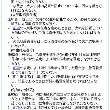
期さなければならない。
6
校長は、火災以外の災害の防止について常に万全を期さな
ければならない。
(火気取締責任者)
第61条
校長は、火災の発生を防止するため、必要と認める
箇所に火気取締責任者を置く。
2
前項
の火気取締責任者を定めたときは、火気を設置してい
る箇所の見やすい位置に責任者氏名を表示しなければなら
ない。
3
火気取締責任者は、防火管理者の命を受けて火気の取締り
に当たる。
(衛生推進者等)
第62条
校長は、労働安全衛生法
(昭和47年6月8日法律第57
号)
第12条の2の規定により衛生推進者を選定しなければな
らない。
2
前項
の規定により衛生推進者を選任した場合は、教育委員
会に報告しなければならない。
3
衛生推進者は、環境衛生及び教職員の勤務実態等を点検
し、問題があるときは所要の措置を講じなければならな
い。
(危険物の貯蔵)
第63条
校長は、消防法第10条に規定する危険物を貯蔵しよ
うとする場合は、同法第11条の規定により、市長の許可を
受けるとともに、教育委員会に報告しなければならない。
2
前項
の規定により許可を受けた場合は、危険物取扱責任者