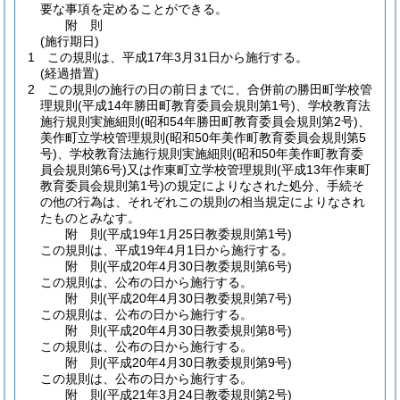
要な事項を定めることができる。
附
則
(施行期日)
1
この規則は、平成17年3月31日から施行する。
(経過措置)
2
この規則の施行の日の前日までに、合併前の勝田町学校管
理規則
(平成14年勝田町教育委員会規則第1号)
、学校教育法
施行規則実施細則
(昭和54年勝田町教育委員会規則第2号)
、
美作町立学校管理規則
(昭和50年美作町教育委員会規則第5
号)
、学校教育法施行規則実施細則
(昭和50年美作町教育委
員会規則第6号)
又は作東町立学校管理規則
(平成13年作東町
教育委員会規則第1号)
の規定によりなされた処分、手続そ
の他の行為は、それぞれこの規則の相当規定によりなされ
たものとみなす。
附
則
(平成19年1月25日
教委規則第1号)
この規則は、平成19年4月1日から施行する。
附
則
(平成20年4月30日
教委規則第6号)
この規則は、公布の日から施行する。
附
則
(平成20年4月30日
教委規則第7号)
この規則は、公布の日から施行する。
附
則
(平成20年4月30日
教委規則第8号)
この規則は、公布の日から施行する。
附
則
(平成20年4月30日
教委規則第9号)
この規則は、公布の日から施行する。
附
則
(平成21年3月24日
教委規則第2号)