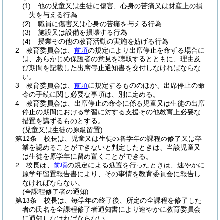
(1)
他の児童又は生徒に傷害、心身の苦痛又は財産上の損
失を与える行為
(2)
職員に傷害又は心身の苦痛を与える行為
(3)
施設又は設備を損壊する行為
(4)
授業その他の教育活動の実施を妨げる行為
2
教育委員会は、
前項
の規定により出席停止を命ずる場合に
は、あらかじめ保護者の意見を聴取するとともに、理由及
び期間を記載した出席停止通知書を交付しなければならな
い。
3
教育委員会は、
前項
に規定するもののほか、出席停止の命
令の手続に関し必要な事項は、別に定める。
4
教育委員会は、出席停止の命令に係る児童又は生徒の出席
停止の期間における学習に対する支援その他教育上必要な
措置を講ずるものとする。
(児童又は生徒の原級留置)
第12条
校長は、児童又は生徒の各学年の課程の修了又は卒
業を認めることができないと判定したときは、当該児童又
は生徒を原学年に留め置くことができる。
2
校長は、
前項
の規定による処置を行ったときは、速やかに
原学年留置報告書により、その事情を教育委員会に報告し
なければならない。
(全課程修了者の通知)
第13条
校長は、毎学年の終了後、所定の全課程を修了した
者の氏名を全課程修了者通知書により速やかに教育委員会
に通知しなければならない。