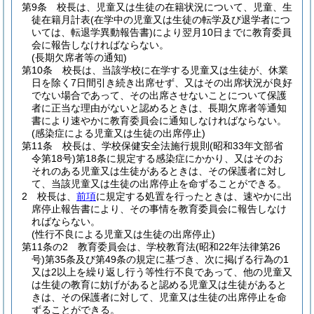
第9条
校長は、児童又は生徒の在籍状況について、児童、生
徒在籍月計表
(在学中の児童又は生徒の転学及び退学者につ
いては、転退学異動報告書)
により翌月10日までに教育委員
会に報告しなければならない。
(長期欠席者等の通知)
第10条
校長は、当該学校に在学する児童又は生徒が、休業
日を除く7日間引き続き出席せず、又はその出席状況が良好
でない場合であって、その出席させないことについて保護
者に正当な理由がないと認めるときは、長期欠席者等通知
書により速やかに教育委員会に通知しなければならない。
(感染症による児童又は生徒の出席停止)
第11条
校長は、学校保健安全法施行規則
(昭和33年文部省
令第18号)
第18条に規定する感染症にかかり、又はそのお
それのある児童又は生徒があるときは、その保護者に対し
て、当該児童又は生徒の出席停止を命ずることができる。
2
校長は、
前項
に規定する処置を行ったときは、速やかに出
席停止報告書により、その事情を教育委員会に報告しなけ
ればならない。
(性行不良による児童又は生徒の出席停止)
第11条の2
教育委員会は、学校教育法
(昭和22年法律第26
号)
第35条及び第49条の規定に基づき、次に掲げる行為の1
又は2以上を繰り返し行う等性行不良であって、他の児童又
は生徒の教育に妨げがあると認める児童又は生徒があると
きは、その保護者に対して、児童又は生徒の出席停止を命
ずることができる。