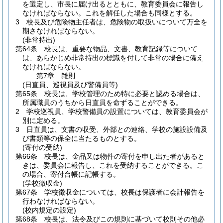
を選定し、市長に届け出るとともに、教育委員会に報告し
なければならない。
これを解任した場合も同様とする。
3
校長及び危険物主任者は、危険物の取扱いについて万全を
期さなければならない。
(非常持出)
第64条
校長は、重要な物品、文書、教育記録等について
は、あらかじめ非常持出の標識を付して非常の場合に備え
なければならない。
第7章
雑則
(日直員、巡視員及び警備員等)
第65条
校長は、学校管理のため特に必要と認める場合は、
所属職員のうちから日直員を命ずることができる。
2
学校巡視員、学校警備員の設置については、教育委員会が
別に定める。
3
日直員は、文書の収受、外部との連絡、学校の施設設備及
び書類等の保全に当たるものとする。
(寄付の受納)
第66条
校長は、金品又は物件の寄付を申し出た者があると
きは、委員会に報告し、これを受納することができる。
こ
の場合、寄付台帳に記帳する。
(学校徴収金)
第67条
学校徴収金については、校長は保護者に会計報告を
行わなければならない。
(校内規定の設定)
第68条
校長は、法令及びこの規則に基づいて校則その他必