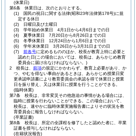
(休業日)
第6条
休業日は、次のとおりとする。
(1)
国民の祝日に関する法律
(昭和23年法律第178号)
に規
定する休日
(2)
日曜日及び土曜日
(3)
学年始め休業日 4月1日から4月6日までの日
(4)
夏季休業日 7月20日から8月26日までの日
(5)
冬季休業日 12月24日から1月6日までの日
(6)
学年末休業日 3月26日から3月31日までの日
(7)
前各号
に定めるもののほか、校長が教育上特に必要と
認めた日
(この場合においては、校長は、あらかじめ教育
委員会に届け出なければならない。)
2
校長は、
前項
の規定にかかわらず、教育上必要があり、か
つ、やむを得ない事由があるときは、あらかじめ授業日変
更承認申請書により教育委員会の承認を得て休業日と授業
日を振り替え、又は休業日に授業を行うことができる。
(臨時休業)
第7条
校長は、非常変災その他急迫の事情がある場合には、
臨時に授業を行わないことができる。
この場合において、
校長は、速やかに臨時休業実施報告書によりその状況を教
育委員会に報告しなければならない。
(卒業証書)
第8条
校長は、所定の全課程を修了したと認めた者に、卒業
証書を授与しなければならない。
(在籍状況報告)