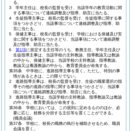
る。
3
学年主任は、校長の監督を受け、当該学年の教育活動に関
する事項について連絡調整及び指導、助言に当たる。
4
生徒指導主事は、校長の監督を受け、生徒指導に関する事
項をつかさどり、当該事項について連絡調整及び指導、助
言に当たる。
5
保健主事は、校長の監督を受け、学校における保健及び安
全に関する事項をつかさどり、当該事項について連絡調整
及び指導、助言に当たる。
6
第1項
に規定する主任等のうち、教務主任、学年主任及び
生徒指導主事は、当該学校の主幹教諭、指導教諭又は教諭
の中から、保健主事は、当該学校の主幹教諭、指導教諭、
教諭又は養護教諭の中から、教育委員会が命免する。
第35条
中学校に、進路指導主事を置く。
ただし、特別の事
情があるときは、この限りでない。
2
進路指導主事は、校長の監督を受け、生徒の職業選択の指
導その他の進路の指導に関する事項をつかさどり、当該事
項について連絡調整及び指導、助言に当たる。
3
進路指導主事は、当該学校の主幹教諭、指導教諭又は教諭
の中から、教育委員会が命免する。
第36条
学校においては、この規則に定めるもののほか、必
要に応じ、校務を分担する主任等を置くことができる。
(職員会議)
第37条
学校に、校長の職務の執行を補助させるため、職員
会議を置く。