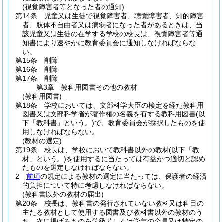
(視覚障害者等となった者の通知)
第14条
児童又は生徒で視覚障害者、聴覚障害者、知的障害
者、肢体不自由者又は病弱者になった者があるときは、当
該児童又は生徒の在学する学校の校長は、視覚障害者等通
知書により速やかに教育委員会に通知しなければならな
い。
第15条
削除
第16条
削除
第17条
削除
第3章
教科用図書その他の教材
(教科用図書)
第18条
学校においては、文部科学大臣の検定を経た教科用
図書又は文部科学省が著作権の名義を有する教科用図書
(以
下「教科書」という。)
で、教育委員会が採択したものを使
用しなければならない。
(教材の選定)
第19条
校長は、学校において教科書以外の教材
(以下「教
材」という。)
を使用するに当たっては有益かつ適切と認め
たものを選定しなければならない。
2
前項
の規定による教材の選定に当たっては、保護者の経済
的負担について特に考慮しなければならない。
(教科書以外の教材の届出)
第20条
校長は、教科書の発行されていない教科又は科目の
主たる教材として使用する図書及び教科書以外の教材のう
ち、次に掲げるものを学級若しくは学年の全員又は特定の