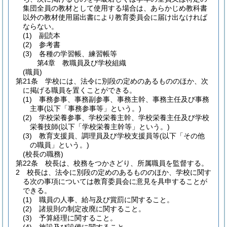
集団全員の教材として使用する場合は、あらかじめ教科書
以外の教材使用届出書により教育委員会に届け出なければ
ならない。
(1)
副読本
(2)
参考書
(3)
各種の学習帳、練習帳等
第4章
教職員及び学校組織
(職員)
第21条
学校には、法令に別段の定めのあるもののほか、次
に掲げる職員を置くことができる。
(1)
事務参事、事務副参事、事務主幹、事務主任及び事務
主事
(以下「事務参事等」という。)
(2)
学校栄養参事、学校栄養主幹、学校栄養主任及び学校
栄養技師
(以下「学校栄養主幹等」という。)
(3)
教育支援員、調理員及び学校支援員等
(以下「その他
の職員」という。)
(校長の職務)
第22条
校長は、校務をつかさどり、所属職員を監督する。
2
校長は、法令に別段の定めのあるもののほか、学校に関す
る次の事項については教育委員会に意見を具申することが
できる。
(1)
職員の人事、給与及び賞罰に関すること。
(2)
諸規則の制定改廃に関すること。
(3)
予算経理に関すること。