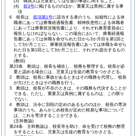
(3)
職員又は児童若しくは生徒の事故に関すること。
(4)
前3号
に掲げるもののほか、重要又は異例に属する事
項
6
校長は、
前項第1号
に該当する者のうち、結核性による休
職者にあっては療養経過報告書、精神疾患性による休職者
にあっては療養状況報告書により、それぞれ教育委員会に
報告しなければならない。
この場合において、療養経過報
告書にあっては休職を命ぜられた日から3か月目を第1回と
して3か月ごとに、療養状況報告書にあっては休職を命ぜら
れた日を第1回として3か月ごとに、それぞれ提出するもの
とする。
(教頭)
第23条
教頭は、校長を補佐し、校務を整理する。
校長が必
要と認める場合には、児童又は生徒の教育をつかさどる。
2
教頭は、校長に事故があるときはその職務を代理し、校長
が欠けたときはその職務を行う。
3
教頭は、校長が不在のときは、その職務を代決することが
できる。
ただし、重要又は異例に属するものは、この限り
でない。
4
教頭は、法令に別段の定めのあるもののほか、校長の専決
事項のうち、あらかじめ校長が定めた軽易な事項について
は、これを専決することができる。
(主幹教諭)
第24条
主幹教諭は、校長等を助け、命を受けて校務の整理
をするとともに、児童又は生徒の教育をつかさどる。