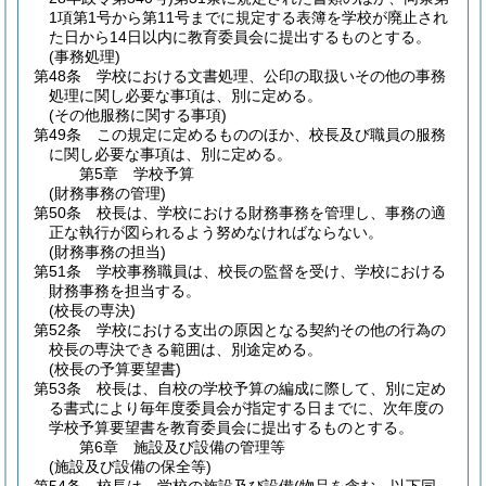
1項第1号から第11号までに規定する表簿を学校が廃止され
た日から14日以内に教育委員会に提出するものとする。
(事務処理)
第48条
学校における文書処理、公印の取扱いその他の事務
処理に関し必要な事項は、別に定める。
(その他服務に関する事項)
第49条
この規定に定めるもののほか、校長及び職員の服務
に関し必要な事項は、別に定める。
第5章
学校予算
(財務事務の管理)
第50条
校長は、学校における財務事務を管理し、事務の適
正な執行が図られるよう努めなければならない。
(財務事務の担当)
第51条
学校事務職員は、校長の監督を受け、学校における
財務事務を担当する。
(校長の専決)
第52条
学校における支出の原因となる契約その他の行為の
校長の専決できる範囲は、別途定める。
(校長の予算要望書)
第53条
校長は、自校の学校予算の編成に際して、別に定め
る書式により毎年度委員会が指定する日までに、次年度の
学校予算要望書を教育委員会に提出するものとする。
第6章
施設及び設備の管理等
(施設及び設備の保全等)