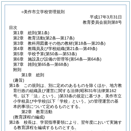
○美作市立学校管理規則
平成17年3月31日
教育委員会規則第8号
目次
第1章
総則
(第1条)
第2章
教育活動
(第2条―第17条)
第3章
教科用図書その他の教材
(第18条―第20条)
第4章
教職員及び学校組織
(第21条―第49条)
第5章
学校予算
(第50条―第53条)
第6章
施設及び設備の管理等
(第54条―第64条)
第7章
雑則
(第65条―第68条)
附則
第1章
総則
(趣旨)
第1条
この規則は、別に定めのあるものを除くほか、地方教
育行政の組織及び運営に関する法律
(昭和31年法律第162
号。以下「法」という。)
第33条の規定に基づき、美作市立
小学校及び中学校
(以下「学校」という。)
の管理運営の基
本的事項について定めるものとする。
第2章
教育活動
(教育課程の編成)
第2条
校長は、学習指導要領により、翌年度において実施す
る教育課程を編成するものとする。