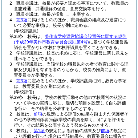
2
職員会議は、校長が必要と認める事項について、教職員の
意志疎通、共通理解の促進、意見交換等を行う。
3
職員会議は、校長が招集し、主宰する。
4
前3項
に掲げるもののほか、職員会議の組織及び運営につ
いて必要な事項は、校長が別に定める。
(学校評議員)
第38条
校長は、
美作市学校運営協議会設置等に関する規則
(平成29年美作市教育委員会規則第4号)
に基づく学校運営協
議会を置かない学校に学校評議員を置くことができる。
2
学校評議員は、校長の求めに応じ、学校運営に関し意見を
述べることができる。
3
学校評議員は、当該学校の職員以外の者で教育に関する理
解及び見識を有する者のうちから、校長の推薦により、教
育委員会が委嘱する。
4
前3項
に定めるもののほか、学校評議員に関し必要な事項
は、教育委員会が別に定める。
(学校評価)
第39条
校長は、学校の教育活動その他の学校運営の状況に
ついて学校の実情に応じ、適切な項目を設定して自ら評価
を行い、その結果を公表するものとする。
2
校長は、
前項
の規定による評価の結果を踏まえた保護者そ
の他の学校関係者
(当該学校の職員を除く。)
による評価を
行い、その結果を公表するよう努めるものとする。
3
校長は、
第1項
の規定による評価の結果及び
前項
の規定に
より評価を行った場合は当該結果を、教育委員会に報告す