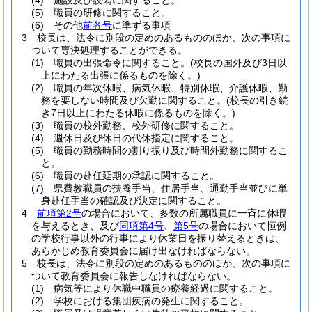
(4)
施設及び設備に関すること。
(5)
職員の研修に関すること。
(6)
その他
前各号
に準ずる事項
3
校長は、法令に別段の定めのあるもののほか、次の事項に
ついて専決処理することができる。
(1)
職員の出張命令に関すること。
(校長の国外及び3日以
上にわたる出張に係るものを除く。)
(2)
職員の年次休暇、病気休暇、特別休暇、介護休暇、勤
務を要しない時間及び欠勤に関すること。
(校長の引き続
き7日以上にわたる休暇に係るものを除く。)
(3)
職員の校外勤務、校外研修に関すること。
(4)
週休日及び休日の代休指定に関すること。
(5)
職員の勤務時間の割り振り及び時間外勤務に関するこ
と。
(6)
職員の赴任延期の承認に関すること。
(7)
県費教職員の扶養手当、住居手当、通勤手当並びに単
身赴任手当の確認及び決定に関すること。
4
前項第2号
の場合において、多数の所属職員に一斉に休暇
を与えるとき、及び
同項第4号
、
第5号
の場合において恒例
の学校行事以外の行事により休業日を振り替えるときは、
あらかじめ教育委員会に届け出なければならない。
5
校長は、法令に別段の定めのあるもののほか、次の事項に
ついて教育委員会に報告しなければならない。
(1)
病気等により休職中職員の療養経過に関すること。
(2)
学校における集団疾病の発生に関すること。