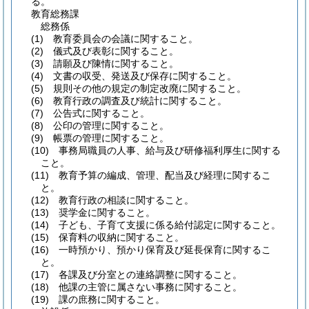
る。
教育総務課
総務係
(1)
教育委員会の会議に関すること。
(2)
儀式及び表彰に関すること。
(3)
請願及び陳情に関すること。
(4)
文書の収受、発送及び保存に関すること。
(5)
規則その他の規定の制定改廃に関すること。
(6)
教育行政の調査及び統計に関すること。
(7)
公告式に関すること。
(8)
公印の管理に関すること。
(9)
帳票の管理に関すること。
(10)
事務局職員の人事、給与及び研修福利厚生に関する
こと。
(11)
教育予算の編成、管理、配当及び経理に関するこ
と。
(12)
教育行政の相談に関すること。
(13)
奨学金に関すること。
(14)
子ども、子育て支援に係る給付認定に関すること。
(15)
保育料の収納に関すること。
(16)
一時預かり、預かり保育及び延長保育に関するこ
と。
(17)
各課及び分室との連絡調整に関すること。
(18)
他課の主管に属さない事務に関すること。
(19)
課の庶務に関すること。