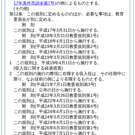
17年美作市訓令第7号)
の例によるものとする。
(その他)
第12条
この規則に定めるもののほか、必要な事項は、教育
委員会が別に定める。
附
則
この規則は、平成17年3月31日から施行する。
附
則
(平成18年3月31日
教委規則第1号)
この規則は、平成18年4月1日から施行する。
附
則
(平成19年2月22日
教委規則第2号)
この規則は、平成19年4月1日から施行する。
附
則
(平成19年3月26日
教委規則第4号)
1
この規則は、平成19年4月1日から施行する。
(収入役に関する経過措置)
2
この規則の施行の際現に在職する収入役は、その任期中に
限り、なお従前の例により在職するものとする。
附
則
(平成21年7月1日
教委規則第3号)
この規則は、公布の日から施行する。
附
則
(平成22年3月26日
教委規則第1号)
この規則は、平成22年4月1日から施行する。
附
則
(平成24年3月23日
教委規則第4号)
この規則は、平成24年4月1日から施行する。
附
則
(平成24年3月23日
教委規則第5号)
この規則は、平成24年4月1日から施行する。
附
則
(平成26年6月30日
教委規則第1号)
この規則は、平成26年7月1日から施行する。