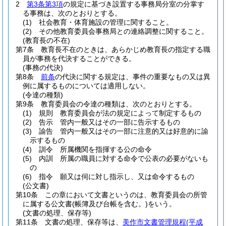
2
第3条第3項
の規定に基づき設置する事務局分室の分掌す
る事務は、次のとおりとする。
(1)
社会教育・体育施設の管理に関すること。
(2)
その他教育委員会事務局との連絡調整に関すること。
(教育長の不在)
第7条
教育長不在のときは、あらかじめ教育長の指定する職
員が事務を代決することができる。
(事務の代決)
第8条
前条
の代決に関する規定は、事件の重要なもの又は異
例に属するものについては適用しない。
(令達の種類)
第9条
教育委員会の令達の種類は、次のとおりとする。
(1)
規則 教育委員会が法の規定によって制定するもの
(2)
告示 管内一般又はその一部に告示するもの
(3)
諭告 管内一般又はその一部に注意的又は好意的に諭
示するもの
(4)
訓令 所属機関を指揮する公の命令
(5)
内訓 所属の職員に対する命令で公表の必要がないも
の
(6)
指令 願又は伺に対し指示し、又は命令するもの
(公文書)
第10条
この章において文書というのは、教育委員会の所管
に属する公文書
(帳簿及び台帳を含む。)
をいう。
(文書の処理、保存等)
第11条
文書の処理、保存等は、
美作市文書管理規程
(平成