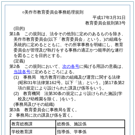
○美作市教育委員会事務処理規則
平成17年3月31日
教育委員会規則第3号
(目的)
第1条
この規則は、法令その他別に定めのあるものを除き、
美作市教育委員会
(以下「教育委員会」という。)
の組織を
系統的に定めるとともに、その所掌事務を明確にし、教育
委員会が管理及び執行をする事務の適正かつ能率的な遂行
を図ることを目的とする。
(定義)
第2条
この規則において、
次の各号
に掲げる用語の意義は、
当該各号
に定めるところによる。
(1)
事務局 地方教育行政の組織及び運営に関する法律
(昭和31年法律第162号。以下「法」という。)
第17条第2
項の規定により設けられた課及び係等をいう。
(2)
教育機関 法第30条の規定により設けられた施設
(学
校及び幼稚園を除く。)
をいう。
(事務局及びその組織)
第3条
教育委員会に事務局を置く。
2
事務局に次の課及び係を置く。
教育総務課
総務係、施設係
学校教育課
指導係、学事係