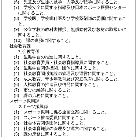
(6)
児童及び生徒の就学、入学及び転学に関すること。
(7)
学校安全に関する指導及び日本スポーツ振興センター
に関すること。
(8)
学校医、学校歯科医及び学校薬剤師の委嘱に関するこ
と。
(9)
公立学校の教科書採択、無償給付及び教材の取扱いに
関すること。
(10)
課の庶務に関すること。
社会教育課
社会教育係
(1)
生涯学習の推進に関すること。
(2)
社会教育委員・社会教育指導員に関すること。
(3)
生涯学習関係機関、団体に関すること。
(4)
社会教育関係施設の管理及び運営に関すること。
(5)
成人教育、青少年教育及び家庭教育に関すること。
(6)
人権教育の推進及び啓発に関すること。
(7)
市史の編纂に関すること。
(8)
課の庶務に関すること。
スポーツ振興課
スポーツ振興係
(1)
スポーツ振興に係る企画立案に関すること。
(2)
スポーツ推進委員に関すること。
(3)
社会体育関係団体に関すること。
(4)
社会体育施設の管理及び運営に関すること。
(5)
課の庶務に関すること。