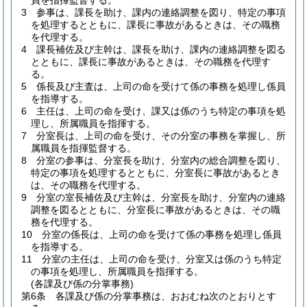
員を指揮監督する。
3
参事は、課長を助け、課内の連絡調整を図り、特定の事項
を処理するとともに、課長に事故があるときは、その職務
を代理する。
4
課長補佐及び主幹は、課長を助け、課内の連絡調整を図る
とともに、課長に事故があるときは、その職務を代理す
る。
5
係長及び主査は、上司の命を受けて係の事務を処理し係員
を指導する。
6
主任は、上司の命を受け、課又は係のうち特定の事項を処
理し、所属職員を指揮する。
7
分室長は、上司の命を受け、その分室の事務を掌握し、所
属職員を指揮監督する。
8
分室の参事は、分室長を助け、分室内の総合調整を図り、
特定の事項を処理するとともに、分室長に事故があるとき
は、その職務を代理する。
9
分室の室長補佐及び主幹は、分室長を助け、分室内の連絡
調整を図るとともに、分室長に事故があるときは、その職
務を代理する。
10
分室の係長は、上司の命を受けて係の事務を処理し係員
を指導する。
11
分室の主任は、上司の命を受け、分室又は係のうち特定
の事項を処理し、所属職員を指揮する。
(各課及び係の分掌事務)
第6条
各課及び係の分掌事務は、おおむね次のとおりとす