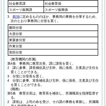
社会教育課
社会教育係
スポーツ振興課
スポーツ振興係
3
前項
に定めるもののほか、事務局の事務を分掌するため、
次のとおり事務局に分室を置く。
勝田分室
大原分室
東粟倉分室
作東分室
英田分室
(教育機関の所属)
第4条
事務局に教育次長、課に課長を置く。
2
課に参事、課長補佐及び主幹、係に係長、主査及び主任を
置くことができる。
3
分室に分室長を置く。
4
分室に参事、室長補佐及び主幹、係に係長、主査及び主任
を置くことができる。
(職務)
第5条
教育次長は、教育長を補佐し、所属職員を指揮監督す
る。
2
課長は、上司の命を受け、その課の事務を掌握し、所属職