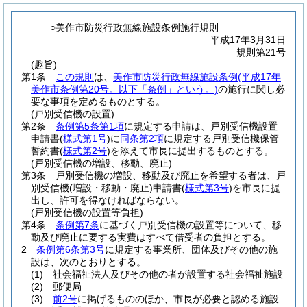
○美作市防災行政無線施設条例施行規則
平成17年3月31日
規則第21号
(趣旨)
第1条
この規則
は、
美作市防災行政無線施設条例
(平成17年
美作市条例第20号。以下「条例」という。)
の施行に関し必
要な事項を定めるものとする。
(戸別受信機の設置)
第2条
条例第5条第1項
に規定する申請は、戸別受信機設置
申請書
(
様式第1号
)
に
同条第2項
に規定する戸別受信機保管
誓約書
(
様式第2号
)
を添えて市長に提出するものとする。
(戸別受信機の増設、移動、廃止)
第3条
戸別受信機の増設、移動及び廃止を希望する者は、戸
別受信機
(増設・移動・廃止)
申請書
(
様式第3号
)
を市長に提
出し、許可を得なければならない。
(戸別受信機の設置等負担)
第4条
条例第7条
に基づく戸別受信機の設置等について、移
動及び廃止に要する実費はすべて借受者の負担とする。
2
条例第6条第3号
に規定する事業所、団体及びその他の施
設は、次のとおりとする。
(1)
社会福祉法人及びその他の者が設置する社会福祉施設
(2)
郵便局
(3)
前2号
に掲げるもののほか、市長が必要と認める施設