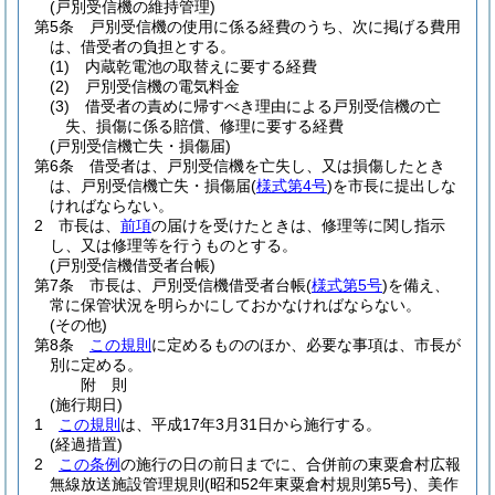
(戸別受信機の維持管理)
第5条
戸別受信機の使用に係る経費のうち、次に掲げる費用
は、借受者の負担とする。
(1)
内蔵乾電池の取替えに要する経費
(2)
戸別受信機の電気料金
(3)
借受者の責めに帰すべき理由による戸別受信機の亡
失、損傷に係る賠償、修理に要する経費
(戸別受信機亡失・損傷届)
第6条
借受者は、戸別受信機を亡失し、又は損傷したとき
は、戸別受信機亡失・損傷届
(
様式第4号
)
を市長に提出しな
ければならない。
2
市長は、
前項
の届けを受けたときは、修理等に関し指示
し、又は修理等を行うものとする。
(戸別受信機借受者台帳)
第7条
市長は、戸別受信機借受者台帳
(
様式第5号
)
を備え、
常に保管状況を明らかにしておかなければならない。
(その他)
第8条
この規則
に定めるもののほか、必要な事項は、市長が
別に定める。
附
則
(施行期日)
1
この規則
は、平成17年3月31日から施行する。
(経過措置)
2
この条例
の施行の日の前日までに、合併前の東粟倉村広報
無線放送施設管理規則
(昭和52年東粟倉村規則第5号)
、美作