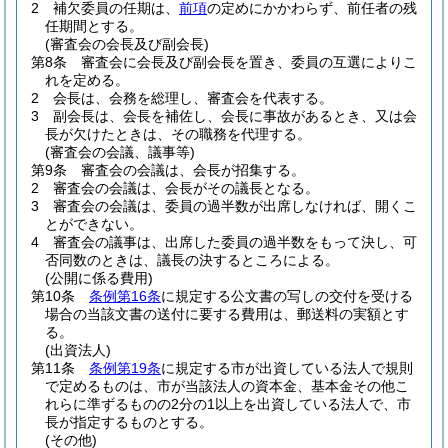
2
補欠委員の任期は、
前項
の定めにかかわらず、前任者の残
任期間とする。
(審査会の会長及び副会長)
第8条
審査会に会長及び副会長を置き、委員の互選によりこ
れを定める。
2
会長は、会務を総理し、審査会を代表する。
3
副会長は、会長を補佐し、会長に事故があるとき、又は会
長が欠けたときは、その職務を代理する。
(審査会の会議、議事等)
第9条
審査会の会議は、会長が招集する。
2
審査会の会議は、会長がその議長となる。
3
審査会の会議は、委員の過半数が出席しなければ、開くこ
とができない。
4
審査会の議事は、出席した委員の過半数をもって決し、可
否同数のときは、議長の決するところによる。
(公開に係る費用)
第10条
条例第16条
に規定する公文書の写しの交付を受ける
場合の当該文書の送付に要する費用は、郵送料の実額とす
る。
(出資法人)
第11条
条例第19条
に規定する市が出資している法人で規則
で定めるものは、市が当該法人の資本金、基本金その他こ
れらに準ずるものの2分の1以上を出資している法人で、市
長が指定するものとする。
(その他)