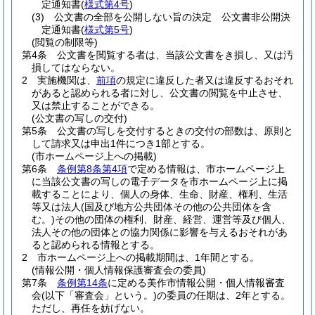
定通知書
(
様式第4号
)
(3)
公文書の全部を公開しない旨の決定 公文書非公開決
定通知書
(
様式第5号
)
(閲覧の制限等)
第4条
公文書を閲覧する者は、当該公文書をき損し、又は汚
損してはならない。
2
実施機関は、
前項
の規定に違反した者又は違反するおそれ
があると認められる者に対し、公文書の閲覧を中止させ、
又は禁止することができる。
(公文書の写しの交付)
第5条
公文書の写しを交付するときの交付の部数は、原則と
して請求又は申出1件につき1部とする。
(市ホームページ上への掲載)
第6条
条例第8条第4項
で定める情報は、市ホームページ上
に当該公文書の写しの電子データを市ホームページ上に掲
載することにより、個人の身体、生命、財産、権利、生活
等又は法人
(国及び地方公共団体その他の公共団体を含
む。)
その他の団体の権利、財産、経営、運営等及び個人、
法人その他の団体との協力関係に影響を与えるおそれがあ
ると認められる情報とする。
2
市ホームページ上への掲載期間は、1年間とする。
(情報公開・個人情報保護審査会の委員)
第7条
条例第14条
に定める美作市情報公開・個人情報審査
会
(以下「審査会」という。)
の委員の任期は、2年とする。
ただし、再任を妨げない。