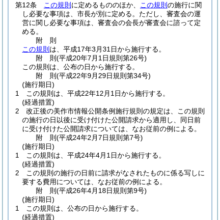
第12条
この規則
に定めるもののほか、
この規則
の施行に関
し必要な事項は、市長が別に定める。
ただし、審査会の運
営に関し必要な事項は、審査会の会長が審査会に諮って定
める。
附
則
この規則
は、平成17年3月31日から施行する。
附
則
(平成20年7月1日
規則第26号)
この規則は、公布の日から施行する。
附
則
(平成22年9月29日
規則第34号)
(施行期日)
1
この規則は、平成22年12月1日から施行する。
(経過措置)
2
改正後の美作市情報公開条例施行規則の規定は、この規則
の施行の日以後に受け付けた公開請求から適用し、同日前
に受け付けた公開請求については、なお従前の例による。
附
則
(平成24年2月7日
規則第7号)
(施行期日)
1
この規則は、平成24年4月1日から施行する。
(経過措置)
2
この規則の施行の日前に請求がなされたものに係る写しに
要する費用については、なお従前の例による。
附
則
(平成26年4月18日
規則第9号)
(施行期日)
1
この規則は、公布の日から施行する。
(経過措置)