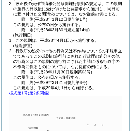
2
改正後の美作市情報公開条例施行規則の規定は、この規則
の施行の日以後に受け付けた公開請求から適用し、同日前
に受け付けた公開請求については、なお従前の例による。
附
則
(平成28年1月12日
規則第1号)
この規則は、公布の日から施行する。
附
則
(平成28年3月30日
規則第14号)
(施行期日)
1
この規則は、平成28年4月1日から施行する。
(経過措置)
2
行政庁の処分その他の行為又は不作為についての不服申立
てであってこの規則の施行前にされた行政庁の処分その他
の行為又はこの規則の施行前にされた申請に係る行政庁の
不作為に係るものについては、なお従前の例による。
附
則
(平成28年11月30日
規則第63号)
この規則は、公布の日から施行する。
附
則
(平成29年3月21日
規則第6号)
この規則は、平成29年4月1日から施行する。
様式第1号
(第2条関係)