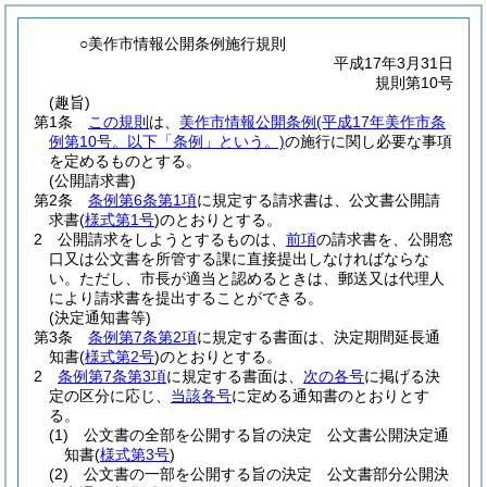
○美作市情報公開条例施行規則
平成17年3月31日
規則第10号
(趣旨)
第1条
この規則
は、
美作市情報公開条例
(平成17年美作市条
例第10号。以下「条例」という。)
の施行に関し必要な事項
を定めるものとする。
(公開請求書)
第2条
条例第6条第1項
に規定する請求書は、公文書公開請
求書
(
様式第1号
)
のとおりとする。
2
公開請求をしようとするものは、
前項
の請求書を、公開窓
口又は公文書を所管する課に直接提出しなければならな
い。
ただし、市長が適当と認めるときは、郵送又は代理人
により請求書を提出することができる。
(決定通知書等)
第3条
条例第7条第2項
に規定する書面は、決定期間延長通
知書
(
様式第2号
)
のとおりとする。
2
条例第7条第3項
に規定する書面は、
次の各号
に掲げる決
定の区分に応じ、
当該各号
に定める通知書のとおりとす
る。
(1)
公文書の全部を公開する旨の決定 公文書公開決定通
知書
(
様式第3号
)
(2)
公文書の一部を公開する旨の決定 公文書部分公開決