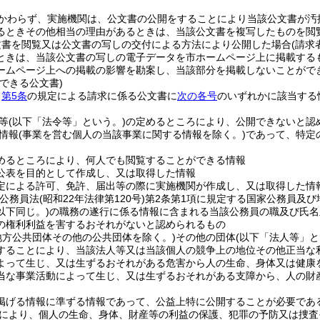
かわらず、実施機関は、公文書の公開をすることにより当該公文書が汚
るときその他相当の理由があるときは、当該公文書を複写したものを閲
文書を閲覧又は公文書の写しの交付による方法により公開した場合
(請求
ときは、当該公文書の写しの電子データを市ホームページ上に掲載する
ームページ上への掲載の影響を勘案し、当該部分を掲載しないことがで
できる公文書)
、
第5条
の規定による請求に係る公文書に
次の各号
のいずれかに該当する
等
(以下「法令等」という。)
の定めるところにより、公開できないと認
情報
(事業を営む個人の当該事業に関する情報を除く。)
であって、特定
。
めるところにより、何人でも閲覧することができる情報
公表を目的として作成し、又は取得した情報
定による許可、免許、届出等の際に実施機関が作成し、又は取得した情
家公務員法
(昭和22年法律第120号)
第2条第1項に規定する国家公務員及び
以下同じ。)
の職務の遂行に係る情報に含まれる当該公務員の職及び氏名
の権利利益を害するおそれがないと認められるもの
地方公共団体その他の公共団体を除く。)
その他の団体
(以下「法人等」と
することにより、当該法人等又は当該個人の競争上の地位その他正当な
よって生じ、又は生ずるおそれがある危害から人の生命、身体又は健康
当な事業活動によって生じ、又は生ずるおそれがある支障から、人の財
掲げる情報に準ずる情報であって、公益上特に公開することが必要であ
により、個人の生命、身体、財産等の利益の保護、犯罪の予防又は捜査