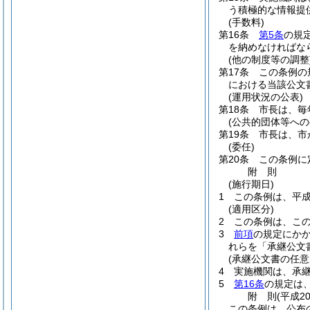
う積極的な情報提
(手数料)
第16条
第5条
の規
を納めなければな
(他の制度等の調整
第17条
この条例の
における当該公文
(運用状況の公表)
第18条
市長は、毎
(公共的団体等への
第19条
市長は、市
(委任)
第20条
この条例に
附
則
(施行期日)
1
この条例は、平成
(適用区分)
2
この条例は、こ
3
前項
の規定にか
れらを「承継公文
(承継公文書の任意
4
実施機関は、承
5
第16条
の規定は
附
則
(平成2
この条例は、公布