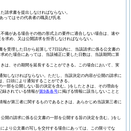
した請求書を提出しなければならない。
あってはその代表者の職及び氏名
に不備がある場合その他の形式上の要件に適合しない場合は、速や
正を求め、又は公開請求を拒否しなければならない。
書を受理した日から起算して7日以内に、当該請求に係る公文書の
を求めた場合にあっては、当該補正に要した日数は、当該期間に算
ときは、その期間を延長することができる。
この場合において、実
通知しなければならない。
ただし、当該決定の内容が公開の請求に
は、口頭により通知することができる。
の一部を公開しない旨の決定を含む。)
をしたときは、その理由を
記録されている情報が
第9条各号
に掲げる情報に該当しないことと
情報が第三者に関するものであるときは、あらかじめ当該第三者に
り公開の請求に係る公文書の一部を公開する旨の決定を含む。)
をし
法により公文書の写しを交付する場合にあっては、この限りでな