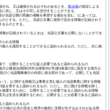
損され、又は破損されるおそれがあるとき、
第10条
の規定による
覧に供し、又はその写しを交付することができる。
者が当該公開の実施の省略を希望する場合を含む。)
にあっては、
ものとする。
ただし、当該公文書に規則で定める情報が記録されて
きるものとする。
情報が記録されているときは、当該公文書を公開しないことができ
められる情報
の個人を識別することができると認められるもの。
ただし、次に掲
報で、公開することが公益上必要であると認められるもの
地方公務員法
(昭和25年法律第261号)
第3条第1項に規定する地方公
並びに当該職務遂行の内容に係る部分であって、公開しても当該
いう。)
に関する情報又は事業を営む個人の当該事業に関する情報
利益を害すると認められるもの。
ただし、次に掲げる情報を除く。
を保護するために、公開することが必要であると認められる情報
産又は生活を保護するために、公開することが必要であると認めら
ると認められるもの
その他の公共の安全と秩序の維持に支障が生ずるおそれがある情