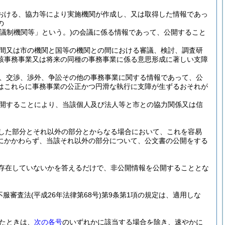
おける、協力等により実施機関が作成し、又は取得した情報であっ
の
合議制機関等」という。)
の会議に係る情報であって、公開すること
間又は市の機関と国等の機関との間における審議、検討、調査研
該事務事業又は将来の同種の事務事業に係る意思形成に著しい支障
、交渉、渉外、争訟その他の事務事業に関する情報であって、公
はこれらに事務事業の公正かつ円滑な執行に支障が生ずるおそれが
開することにより、当該個人及び法人等と市との協力関係又は信
した部分とそれ以外の部分とからなる場合において、これを容易
にかかわらず、当該それ以外の部分について、公文書の公開をする
存在していないかを答えるだけで、非公開情報を公開することとな
。
不服審査法
(平成26年法律第68号)
第9条第1項の規定は、適用しな
たときは、
次の各号
のいずれかに該当する場合を除き、速やかに