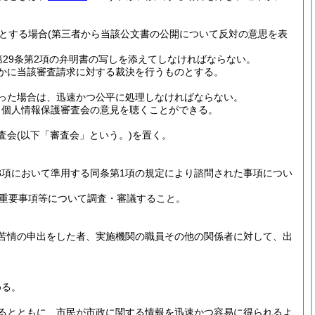
とする場合
(第三者から当該公文書の公開について反対の意思を表
29条第2項の弁明書の写しを添えてしなければならない。
かに当該審査請求に対する裁決を行うものとする。
った場合は、迅速かつ公平に処理しなければならない。
・個人情報保護審査会の意見を聴くことができる。
査会
(以下「審査会」という。)
を置く。
。
第3項において準用する同条第1項の規定により諮問された事項につい
重要事項等について調査・審議すること。
苦情の申出をした者、実施機関の職員その他の関係者に対して、出
。
める。
るとともに、市民が市政に関する情報を迅速かつ容易に得られるよ