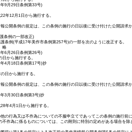
2年9月29日
条例第33号)
22年12月1日から施行する。
情報公開条例の規定は、この条例の施行の日以後に受け付けた公開請求
護条例の一部改正)
保護条例
(平成17年美作市条例第257号)
の一部を次のように改正する。
〕略
4年6月26日
条例第26号)
の日から施行する。
6年4月18日
条例第17号)
抄
布の日から施行する。
情報公開条例の規定は、この条例の施行の日以後に受け付けた公開請求
8年3月30日
条例第3号)
抄
28年4月1日から施行する。
の他の行為又は不作為についての不服申立てであってこの条例の施行前
の不作為に係るものについては、この附則に特別の定めがある場合を除