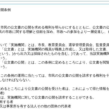
公開条例
、市民の公文書の公開を求める権利を明らかにするとともに、公文書の
民の市政に関する理解と信頼を深め、市政への参加をより一層促進し、
おいて「実施機関」とは、市長、教育委員会、選挙管理委員会、監査委
て「公文書」とは、実施機関の職員が職務上作成し、又は取得した文書
という。)
から出力又は採録されたものを含む。)
であって、当該実施機
いう。
て「公文書の公開」とは、この条例に定めるところにより、公文書を閲
いう。
、この条例の運用に当たっては、市民の公文書の公開を請求する権利を
しなければならない。
定めるところにより公文書の公開を受けた者は、これによって得た情報
者)
者は、実施機関に対して公文書の公開を請求することができる。
有する者
又は事業所を有する法人その他の団体の代表者