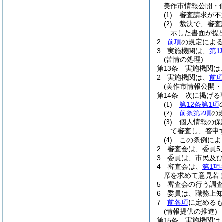
美作市情報公開・
(1)
審査請求が不
(2)
裁決で、審査
示した書面が提
2
前項
の規定による
3
実施機関は、
第1
(苦情の処理)
第13条
実施機関は
2
実施機関は、
前
(美作市情報公開・
第14条
次に掲げる
(1)
第12条第1項
(2)
前条第2項
の
(3)
個人情報の保
て審査し、答申
(4)
この条例によ
2
審査会は、委員5
3
委員は、市民及
4
審査会は、
第1項
席を求めて意見若
5
審査会の行う調
6
委員は、職務上
7
前各項
に定める
(情報提供の推進)
第15条
実施機関は