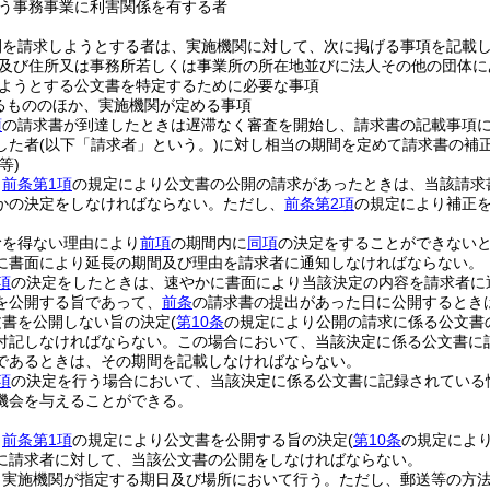
う事務事業に利害関係を有する者
開を請求しようとする者は、実施機関に対して、次に掲げる事項を記載
及び住所又は事務所若しくは事業所の所在地並びに法人その他の団体に
ようとする公文書を特定するために必要な事項
るもののほか、実施機関が定める事項
項
の請求書が到達したときは遅滞なく審査を開始し、請求書の記載事項
した者
(以下「請求者」という。)
に対し相当の期間を定めて請求書の補
等)
、
前条第1項
の規定により公文書の公開の請求があったときは、当該請求
かの決定をしなければならない。
ただし、
前条第2項
の規定により補正
むを得ない理由により
前項
の期間内に
同項
の決定をすることができない
に書面により延長の期間及び理由を請求者に通知しなければならない。
項
の決定をしたときは、速やかに書面により当該決定の内容を請求者に
を公開する旨であって、
前条
の請求書の提出があった日に公開するとき
文書を公開しない旨の決定
(
第10条
の規定により公開の請求に係る公文書
付記しなければならない。
この場合において、当該決定に係る公文書に
であるときは、その期間を記載しなければならない。
項
の決定を行う場合において、当該決定に係る公文書に記録されている
機会を与えることができる。
、
前条第1項
の規定により公文書を公開する旨の決定
(
第10条
の規定によ
に請求者に対して、当該公文書の公開をしなければならない。
、実施機関が指定する期日及び場所において行う。
ただし、郵送等の方