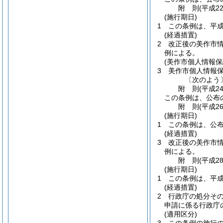
附
則
(平成2
(施行期日)
1
この条例は、平成
(経過措置)
2
改正後の美作市
例による。
(美作市個人情報保
3
美作市個人情報
〔次のよう
附
則
(平成2
この条例は、公布
附
則
(平成2
(施行期日)
1
この条例は、公
(経過措置)
3
改正後の美作市
例による。
附
則
(平成2
(施行期日)
1
この条例は、平成
(経過措置)
2
行政庁の処分そ
申請に係る行政庁
(適用区分)