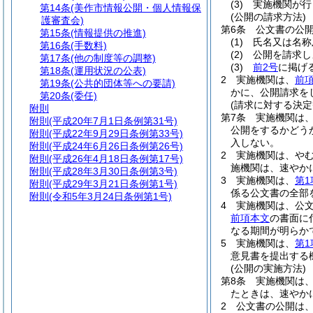
(3)
実施機関が行
第14条
(美作市情報公開・個人情報保
(公開の請求方法)
護審査会)
第6条
公文書の公
第15条
(情報提供の推進)
(1)
氏名又は名称
第16条
(手数料)
(2)
公開を請求し
第17条
(他の制度等の調整)
(3)
前2号
に掲げ
第18条
(運用状況の公表)
2
実施機関は、
前
第19条
(公共的団体等への要請)
かに、公開請求を
第20条
(委任)
(請求に対する決定
附則
第7条
実施機関は
附則
(平成20年7月1日条例第31号)
公開をするかどう
附則
(平成22年9月29日条例第33号)
入しない。
附則
(平成24年6月26日条例第26号)
2
実施機関は、や
附則
(平成26年4月18日条例第17号)
施機関は、速やか
附則
(平成28年3月30日条例第3号)
3
実施機関は、
第1
附則
(平成29年3月21日条例第1号)
係る公文書の全部
附則
(令和5年3月24日条例第1号)
4
実施機関は、公
前項本文
の書面に
なる期間が明らか
5
実施機関は、
第1
意見書を提出する
(公開の実施方法)
第8条
実施機関は
たときは、速やか
2
公文書の公開は