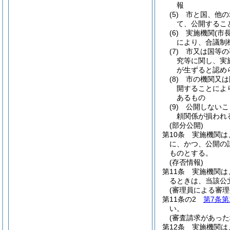
報
(5)
市と国、他の
て、公開するこ
(6)
実施機関
(市
により、合議制
(7)
市又は国等の
究等に関し、実
が生ずると認め
(8)
市の機関又は
開することによ
あるもの
(9)
公開しないこ
頼関係が損われ
(部分公開)
第10条
実施機関は
に、かつ、公開の
ものとする。
(存否情報)
第11条
実施機関は
るときは、当該公
(審理員による審
第11条の2
第7条第
い。
(審査請求があった
第12条
実施機関は