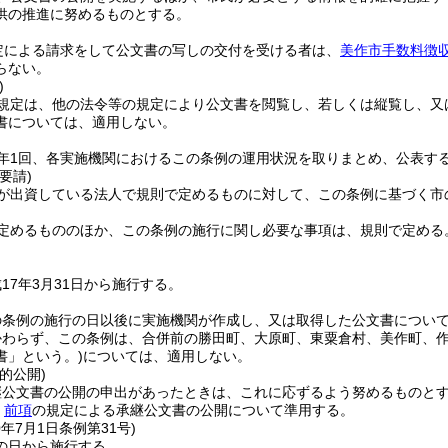
供の推進に努めるものとする。
定による請求をして公文書の写しの交付を受ける者は、
美作市手数料徴
らない。
)
規定は、他の法令等の規定により公文書を閲覧し、若しくは縦覧し、又
書については、適用しない。
年1回、各実施機関におけるこの条例の運用状況を取りまとめ、公表す
要請)
が出資している法人で規則で定めるものに対して、この条例に基づく市
定めるもののほか、この条例の施行に関し必要な事項は、規則で定める
17年3月31日から施行する。
の条例の施行の日以後に実施機関が作成し、又は取得した公文書につい
かわらず、この条例は、合併前の勝田町、大原町、東粟倉村、美作町、
書」という。)
については、適用しない。
的公開)
継公文書の公開の申出があったときは、これに応ずるよう努めるものと
、
前項
の規定による承継公文書の公開について準用する。
0年7月1日
条例第31号)
の日から施行する。