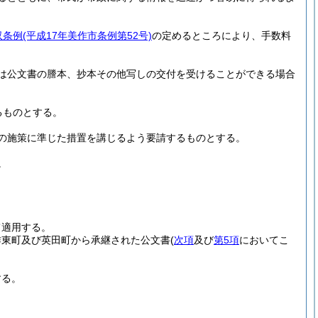
収条例
(平成17年美作市条例第52号)
の定めるところにより、手数料
は公文書の謄本、抄本その他写しの交付を受けることができる場合
るものとする。
の施策に準じた措置を講じるよう要請するものとする。
。
て適用する。
作東町及び英田町から承継された公文書
(
次項
及び
第5項
においてこ
する。