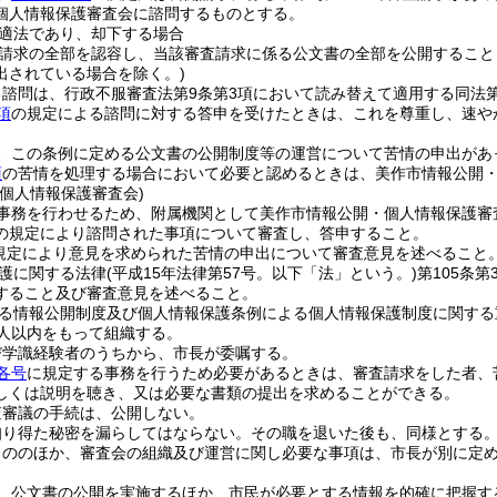
個人情報保護審査会に諮問するものとする。
適法であり、却下する場合
請求の全部を認容し、当該審査請求に係る公文書の全部を公開すること
出されている場合を除く。)
諮問は、行政不服審査法第9条第3項において読み替えて適用する同法第
項
の規定による諮問に対する答申を受けたときは、これを尊重し、速や
、この条例に定める公文書の公開制度等の運営について苦情の申出があ
項
の苦情を処理する場合において必要と認めるときは、美作市情報公開
個人情報保護審査会)
事務を行わせるため、附属機関として美作市情報公開・個人情報保護審
の規定により諮問された事項について審査し、答申すること。
規定により意見を求められた苦情の申出について審査意見を述べること
護に関する法律
(平成15年法律第57号。以下「法」という。)
第105条
すること及び審査意見を述べること。
る情報公開制度及び個人情報保護条例による個人情報保護制度に関する
人以内をもって組織する。
び学識経験者のうちから、市長が委嘱する。
各号
に規定する事務を行うため必要があるときは、審査請求をした者、
しくは説明を聴き、又は必要な書類の提出を求めることができる。
査審議の手続は、公開しない。
知り得た秘密を漏らしてはならない。
その職を退いた後も、同様とする
もののほか、審査会の組織及び運営に関し必要な事項は、市長が別に定
、公文書の公開を実施するほか、市民が必要とする情報を的確に把握す