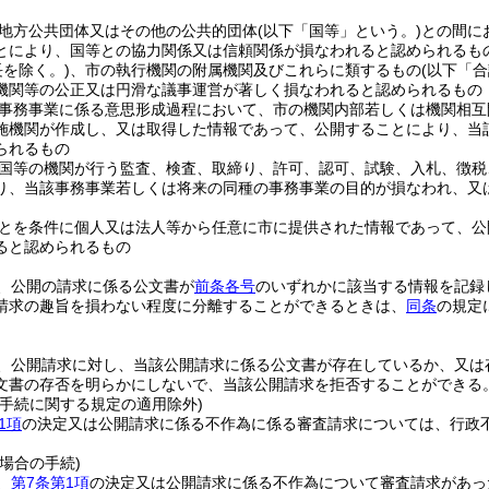
地方公共団体又はその他の公共的団体
(以下「国等」という。)
との間に
とにより、国等との協力関係又は信頼関係が損なわれると認められるも
長を除く。)
、市の執行機関の附属機関及びこれらに類するもの
(以下「
機関等の公正又は円滑な議事運営が著しく損なわれると認められるもの
事務事業に係る意思形成過程において、市の機関内部若しくは機関相互
施機関が作成し、又は取得した情報であって、公開することにより、当
られるもの
国等の機関が行う監査、検査、取締り、許可、認可、試験、入札、徴税
り、当該事務事業若しくは将来の同種の事務事業の目的が損なわれ、又
とを条件に個人又は法人等から任意に市に提供された情報であって、公
ると認められるもの
、公開の請求に係る公文書が
前条各号
のいずれかに該当する情報を記録
請求の趣旨を損わない程度に分離することができるときは、
同条
の規定
、公開請求に対し、当該公開請求に係る公文書が存在しているか、又は
文書の存否を明らかにしないで、当該公開請求を拒否することができる
理手続に関する規定の適用除外)
1項
の決定又は公開請求に係る不作為に係る審査請求については、行政
場合の手続)
、
第7条第1項
の決定又は公開請求に係る不作為について審査請求があっ