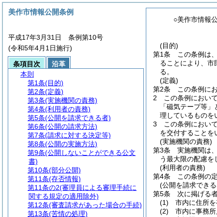
美作市情報公開条例
○美作市情報
平成17年3月31日 条例第10号
(目的)
(令和5年4月1日施行)
第1条
この条例は
ることにより、市
条項目次
沿革
る。
本則
(定義)
第1条
(目的)
第2条
この条例に
第2条
(定義)
2
この条例におい
第3条
(実施機関の責務)
「磁気テープ等」
第4条
(利用者の責務)
理しているものを
第5条
(公開を請求できる者)
3
この条例におい
第6条
(公開の請求方法)
を交付することを
第7条
(請求に対する決定等)
(実施機関の責務)
第8条
(公開の実施方法)
第3条
実施機関は
第9条
(公開しないことができる公文
う最大限の配慮を
書)
(利用者の責務)
第10条
(部分公開)
第4条
この条例の
第11条
(存否情報)
(公開を請求できる
第11条の2
(審理員による審理手続に
第5条
次に掲げる
関する規定の適用除外)
(1)
市内に住所を
第12条
(審査請求があった場合の手続)
(2)
市内に事務所
第13条
(苦情の処理)