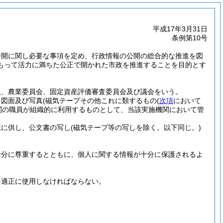
平成17年3月31日
条例第10号
公開に関し必要な事項を定め、行政情報の公開の総合的な推進を図
もって活力に満ちた公正で開かれた市政を推進することを目的とす
員、農業委員会、固定資産評価審査委員会及び議会をいう。
、図面及び写真
(磁気テープその他これに類するもの
(
次項
において
関の職員が組織的に利用するものとして、当該実施機関において管
覧に供し、公文書の写し
(磁気テープ等の写しを除く。以下同じ。)
十分に尊重するとともに、個人に関する情報が十分に保護されるよ
を適正に使用しなければならない。