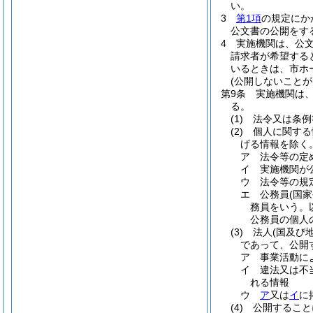
い。
3
第1項
の規定にか
公文書の公開をす
4
実施機関は、公
請求者が希望する
いるときは、市ホ
(公開しないことが
第9条
実施機関は
る。
(1)
法令又は条例
(2)
個人に関する
げる情報を除く
ア
法令等の定
イ
実施機関が
ウ
法令等の規
エ
公務員
(国
務員をいう。
公務員の個人
(3)
法人
(国及び
であって、公開
ア
事業活動に
イ
違法又は不
れる情報
ウ
ア
又は
イ
に
(4)
公開すること