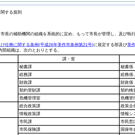
に関する規則
、市長の補助機関の組織を系統的に定め、もって市長が管理し、及び執
及び任務に関する条例
(平成26年美作市条例第21号)
に規定する部及び
美
内部組織は、次のとおりとする。
課・室
秘書課
秘書係
総務課
総務係
財政課
財政係
契約管財課
契約検
危機管理室
危機管
総合政策課
政策企
情報政策課
情報シ
市民課
市民窓
市民保険課
国保年