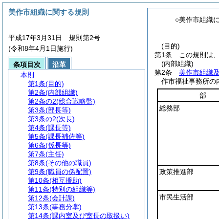
美作市組織に関する規則
○美作市組織
平成17年3月31日 規則第2号
(目的)
(令和8年4月1日施行)
第1条
この規則は
(内部組織)
条項目次
沿革
第2条
美作市組織
本則
作市福祉事務所の
第1条
(目的)
第2条
(内部組織)
部
第2条の2
(総合戦略監)
総務部
第3条
(部長等)
第3条の2
(次長)
第4条
(課長等)
第5条
(課長補佐等)
第6条
(係長等)
第7条
(主任)
第8条
(その他の職員)
第9条
(職員の係配置)
政策推進部
第10条
(相互援助)
第11条
(特別の組織等)
市民生活部
第12条
(会計課)
第13条
(事務分掌)
第14条
(課内室及び室長の取扱い)