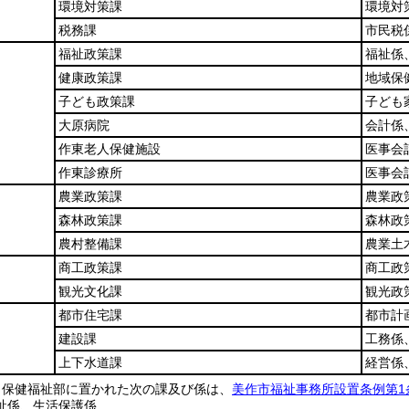
環境対策課
環境対
税務課
市民税
福祉政策課
福祉係
健康政策課
地域保
子ども政策課
子ども
大原病院
会計係
作東老人保健施設
医事会
作東診療所
医事会
農業政策課
農業政
森林政策課
森林政
農村整備課
農業土
商工政策課
商工政
観光文化課
観光政
都市住宅課
都市計
建設課
工務係
上下水道課
経営係
り保健福祉部に置かれた次の課及び係は、
美作市福祉事務所設置条例第1
祉係、生活保護係