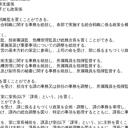
寿支援係
子ども政策係
戦略監を置くことができる。
総合戦略に関する事務を総括し、各部で実施する総合戦略に係る政策を
置く。
議監、技術審議監、危機管理監及び総務次長を置くことができる。
重要施策及び重要事項についての調整を総括する。
運営の基本方針の策定に参画し、上司の命を受け、部に係るまちづくり
技術支援に関する事務を統括し、所属職員を指揮監督する。
危機管理に関する事務を統括し、所属職員を指揮監督する。
長及び副市長の秘書に関する事務を統括し、所属職員を指揮監督する。
を置くことができる。
命を受け、担当する課の事務又は担任の事務を調整し、所属職員を指揮
、室に室長
(以下「課長」という。)
を置く。
ことができる。
命を受け、課に係るまちづくり政策を企画・調整し、課の事務を掌理し
助け、課内の総合調整を図り、特定の事項を処理するとともに、課長に
佐を、室に室長補佐を、課及び室
(以下「課等」という。)
に主幹を置くこ
補佐及び主幹は、課長を助け、課内の連絡調整を図るとともに、課長に