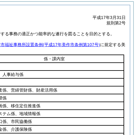
平成17年3月31日
規則第2号
行する事務の適正かつ能率的な遂行を図ることを目的とする。
作市福祉事務所設置条例
(平成17年美作市条例第107号)
に規定する美
係・課内室
、人事給与係
査係、営繕管財係、財産活用係
理係
画係、移住定住推進係
ステム係、地域情報係
口係、市民協働係
金係、介護保険係