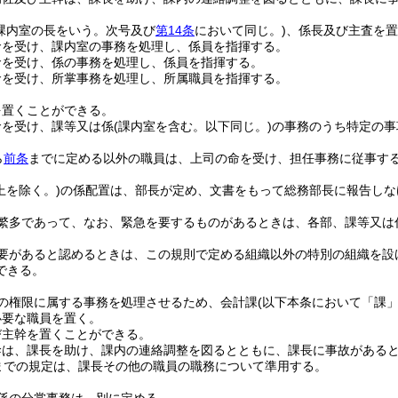
(課内室の長をいう。次号及び
第14条
において同じ。)
、係長及び主査を置
命を受け、課内室の事務を処理し、係員を指揮する。
命を受け、係の事務を処理し、係員を指揮する。
命を受け、所掌事務を処理し、所属職員を指揮する。
を置くことができる。
命を受け、課等又は係
(課内室を含む。以下同じ。)
の事務のうち特定の事
ら
前条
までに定める以外の職員は、上司の命を受け、担任事務に従事す
上を除く。)
の係配置は、部長が定め、文書をもって総務部長に報告しな
繁多であって、なお、緊急を要するものがあるときは、各部、課等又は
要があると認めるときは、この規則で定める組織以外の特別の組織を設
できる。
の権限に属する事務を処理させるため、会計課
(以下本条において「課」
必要な職員を置く。
び主幹を置くことができる。
幹は、課長を助け、課内の連絡調整を図るとともに、課長に事故がある
までの規定は、課長その他の職員の職務について準用する。