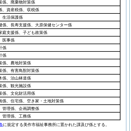
策係、廃棄物対策係
係、資産税係、収税係
、生活保護係
健係、長寿支援係、大原保健センター係
家庭支援係、子ども政策係
、医事係
計係
計係
策係、農地対策係
策係、有害鳥獣対策係
木係、治山林道係
策係、観光施設係
策係、文化財活用係
画係、住宅係、空き家・土地対策係
、管理係、企画調整係
、管理係、工務係
条
に規定する美作市福祉事務所に置かれた課及び係とする。