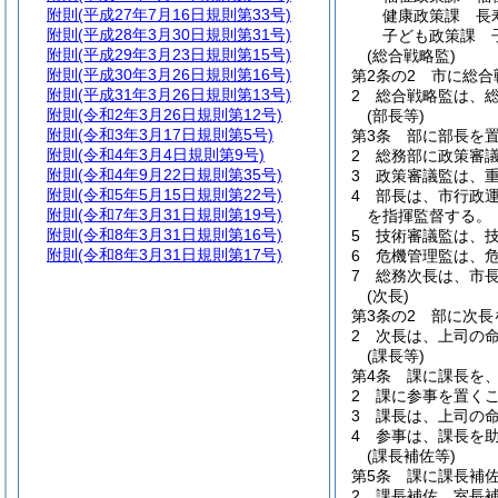
附則
(平成27年7月16日規則第33号)
健康政策課 長
附則
(平成28年3月30日規則第31号)
子ども政策課 
附則
(平成29年3月23日規則第15号)
(総合戦略監)
附則
(平成30年3月26日規則第16号)
第2条の2
市に総合
附則
(平成31年3月26日規則第13号)
2
総合戦略監は、
附則
(令和2年3月26日規則第12号)
(部長等)
附則
(令和3年3月17日規則第5号)
第3条
部に部長を
附則
(令和4年3月4日規則第9号)
2
総務部に政策審
附則
(令和4年9月22日規則第35号)
3
政策審議監は、
附則
(令和5年5月15日規則第22号)
4
部長は、市行政
附則
(令和7年3月31日規則第19号)
を指揮監督する。
附則
(令和8年3月31日規則第16号)
5
技術審議監は、
附則
(令和8年3月31日規則第17号)
6
危機管理監は、
7
総務次長は、市
(次長)
第3条の2
部に次長
2
次長は、上司の
(課長等)
第4条
課に課長を
2
課に参事を置く
3
課長は、上司の
4
参事は、課長を
(課長補佐等)
第5条
課に課長補
2
課長補佐、室長