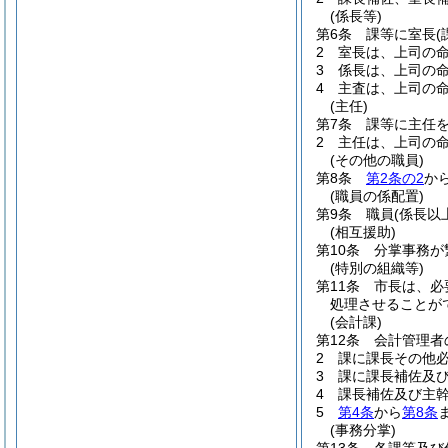
(係長等)
第6条
課等に室長
2
室長は、上司の
3
係長は、上司の
4
主査は、上司の
(主任)
第7条
課等に主任
2
主任は、上司の
(その他の職員)
第8条
第2条の2
か
(職員の係配置)
第9条
職員
(係長以
(相互援助)
第10条
分掌事務が
(特別の組織等)
第11条
市長は、必
処理させることが
(会計課)
第12条
会計管理者
2
課に課長その他
3
課に課長補佐及
4
課長補佐及び主
5
第4条
から
第8条
(事務分掌)