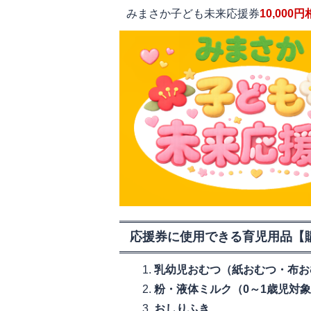
みまさか子ども未来応援券
10,000
応援券に使用できる育児用品【
乳幼児おむつ（紙おむつ・布お
粉・液体ミルク（0～1歳児対
おしりふき