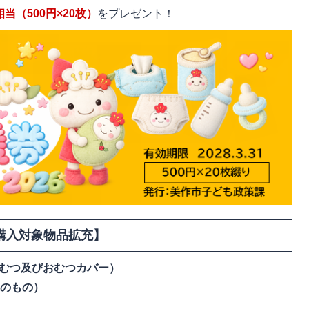
円相当（500円×20枚）
をプレゼント！
購入対象物品拡充】
むつ及びおむつカバー）
象のもの）