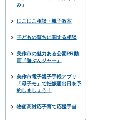
み」
にこにこ相談・親子教室
子どもの育ちに関する相談
美作市の魅力ある公園PR動
画『遊ぶんジャー』
美作市電子親子手帳アプリ
「母子モ」で妊娠届出日を予
約しましょう！
物価高対応子育て応援手当