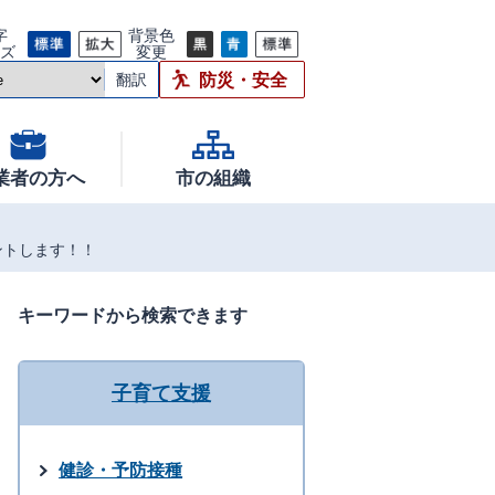
字
背景色
イズ
変更
防災・安全
翻訳
業者の方へ
市の組織
ントします！！
キーワードから検索できます
子育て支援
健診・予防接種