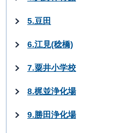
5.豆田
6.江見(稔橋)
7.粟井小学校
8.梶並浄化場
9.勝田浄化場