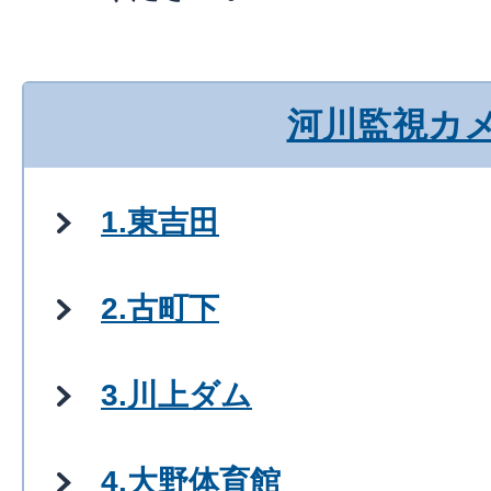
河川監視カ
1.東吉田
2.古町下
3.川上ダム
4.大野体育館