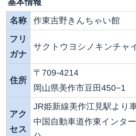
基本情報
名称
作東吉野きんちゃい館
フリ
サクトウヨシノキンチャ
ガナ
〒709-4214
住所
岡山県美作市豆田450−1
JR姫新線美作江見駅より車
アク
中国自動車道作東インター
セス