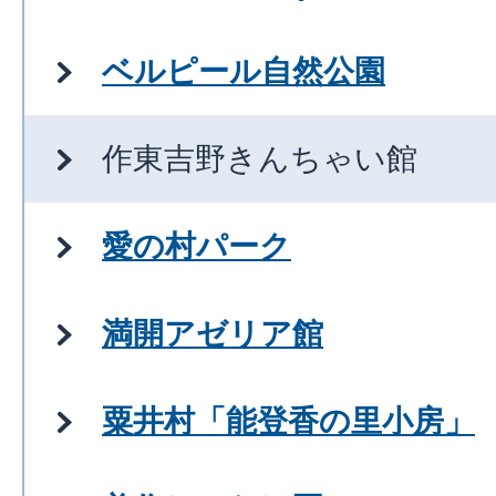
ベルピール自然公園
作東吉野きんちゃい館
愛の村パーク
満開アゼリア館
粟井村「能登香の里小房」