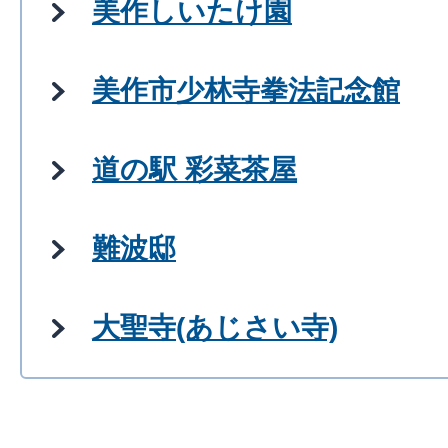
美作しいたけ園
美作市少林寺拳法記念館
道の駅 彩菜茶屋
難波邸
大聖寺(あじさい寺)