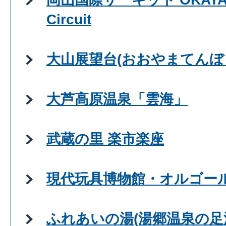
Circuit
大山展望台(おおやまてんぼ
大芦高原温泉「雲海」
武蔵の里 楽市楽座
現代玩具博物館・オルゴー
ふれあいの湯(湯郷温泉の足