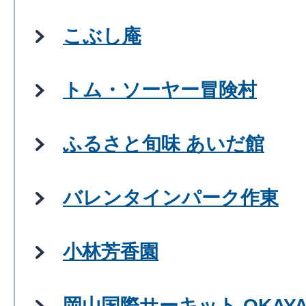
こぶし庵
トム・ソーヤー冒険村
ふるさと旬味 あいだ館
バレンタインパーク作東
小林芳香園
岡山国際サーキット OKAYAMA I