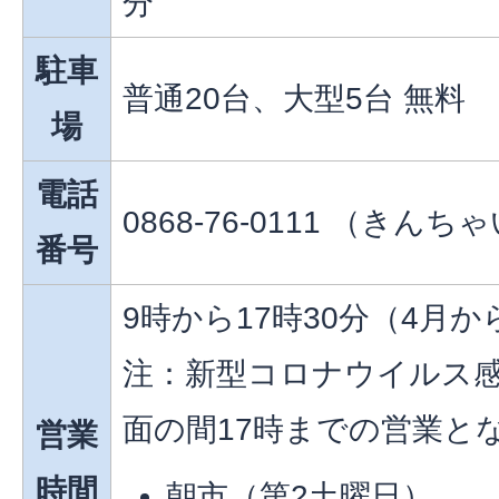
分
駐車
普通20台、大型5台 無料
場
電話
0868-76-0111 （きんち
番号
9時から17時30分（4月か
注：新型コロナウイルス
面の間17時までの営業と
営業
時間
朝市（第2土曜日）