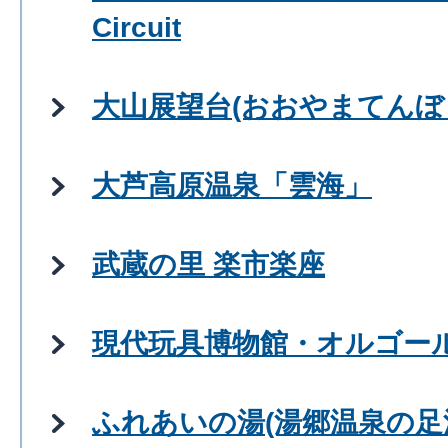
Circuit
大山展望台(おおやまてんぼ
大芦高原温泉「雲海」
武蔵の里 楽市楽座
現代玩具博物館・オルゴー
ふれあいの湯(湯郷温泉の足