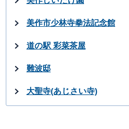
美作しいたけ園
美作市少林寺拳法記念館
道の駅 彩菜茶屋
難波邸
大聖寺(あじさい寺)