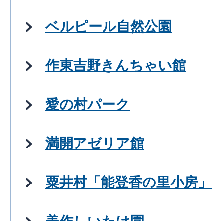
ベルピール自然公園
作東吉野きんちゃい館
愛の村パーク
満開アゼリア館
粟井村「能登香の里小房」