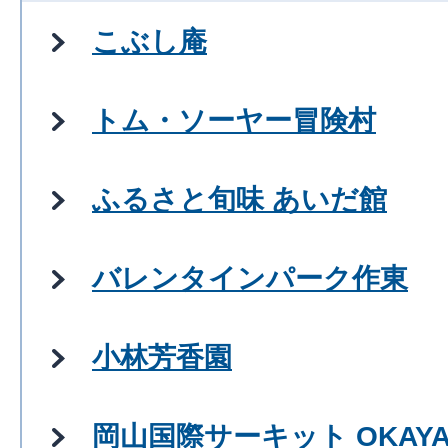
こぶし庵
トム・ソーヤー冒険村
ふるさと旬味 あいだ館
バレンタインパーク作東
小林芳香園
岡山国際サーキット OKAYAMA I