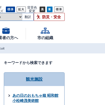
字
背景色
イズ
変更
防災・安全
翻訳
業者の方へ
市の組織
uit
キーワードから検索できます
観光施設
あの日のおもちゃ箱 昭和館
小松崎茂美術館