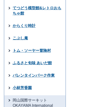
てつどう模型館&レトロおも
ちゃ館
からくり時計
こぶし庵
トム・ソーヤー冒険村
ふるさと旬味 あいだ館
バレンタインパーク作東
小林芳香園
岡山国際サーキット
OKAYAMA International