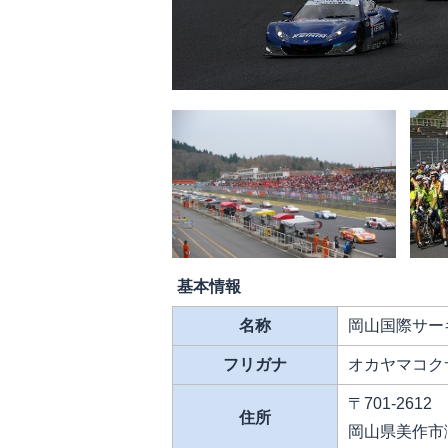
基本情報
名称
岡山国際サー
フリガナ
オカヤマコク
〒701-2612
住所
岡山県美作市滝