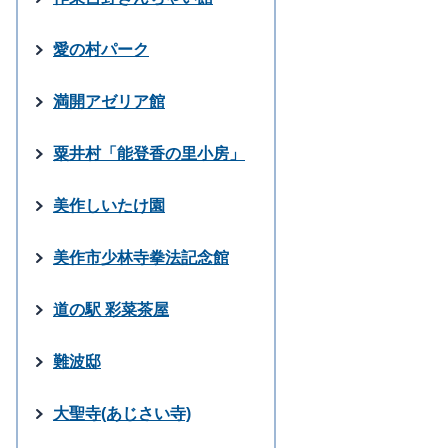
愛の村パーク
満開アゼリア館
粟井村「能登香の里小房」
美作しいたけ園
美作市少林寺拳法記念館
道の駅 彩菜茶屋
難波邸
大聖寺(あじさい寺)