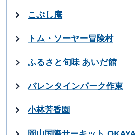
こぶし庵
トム・ソーヤー冒険村
ふるさと旬味 あいだ館
バレンタインパーク作東
小林芳香園
岡山国際サーキット OKAYAMA I