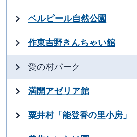
ベルピール自然公園
作東吉野きんちゃい館
愛の村パーク
満開アゼリア館
粟井村「能登香の里小房」