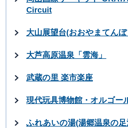
Circuit
大山展望台(おおやまてんぼ
大芦高原温泉「雲海」
武蔵の里 楽市楽座
現代玩具博物館・オルゴー
ふれあいの湯(湯郷温泉の足