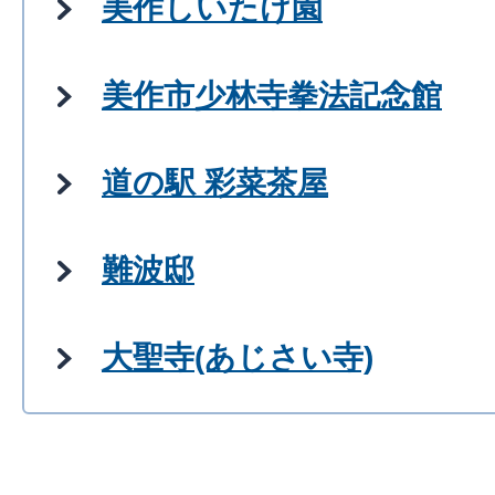
美作しいたけ園
美作市少林寺拳法記念館
道の駅 彩菜茶屋
難波邸
大聖寺(あじさい寺)