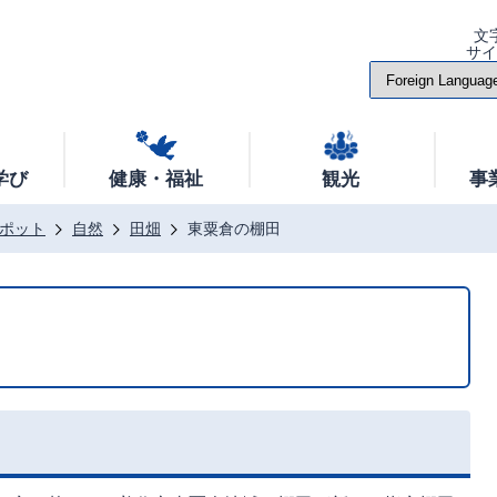
文
サ
学び
健康・福祉
観光
事
ポット
自然
田畑
東粟倉の棚田