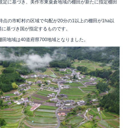
の規定に基づき、美作市東粟倉地域の棚田が新たに指定棚田
時点の市町村の区域で勾配が20分の1以上の棚田が1ha以
請に基づき国が指定するものです。
田地域は40道府県700地域となりました。