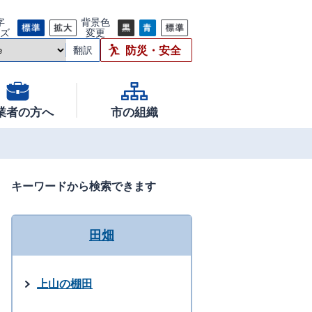
字
背景色
イズ
変更
防災・安全
翻訳
業者の方へ
市の組織
キーワードから検索できます
田畑
上山の棚田