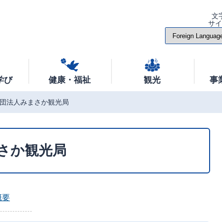
文
サ
学び
健康・福祉
観光
事
団法人みまさか観光局
さか観光局
概要