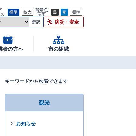
字
背景色
イズ
変更
防災・安全
翻訳
業者の方へ
市の組織
キーワードから検索できます
観光
お知らせ