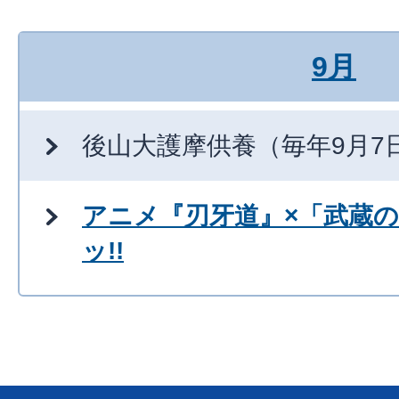
9月
後山大護摩供養（毎年9月7
アニメ『刃牙道』×「武蔵
ッ!!