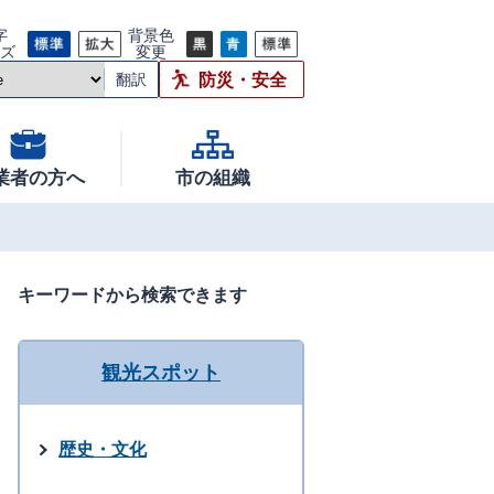
字
背景色
イズ
変更
防災・安全
翻訳
業者の方へ
市の組織
キーワードから検索できます
観光スポット
歴史・文化