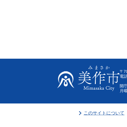
〒7
電話
開庁
月曜
このサイトについて