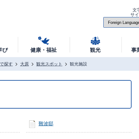
文
サ
学び
健康・福祉
観光
事
で探す
大原
観光スポット
観光施設
難波邸