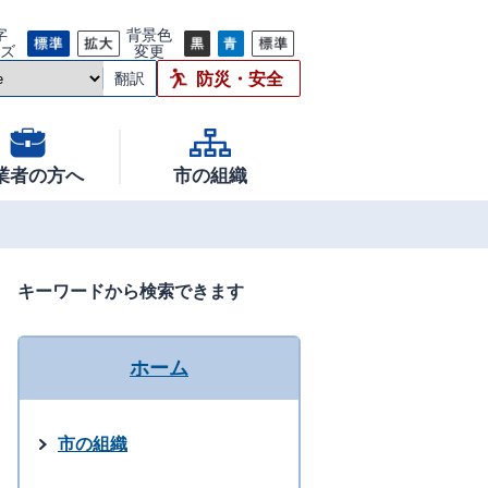
字
背景色
イズ
変更
防災・安全
翻訳
業者の方へ
市の組織
キーワードから検索できます
ホーム
市の組織