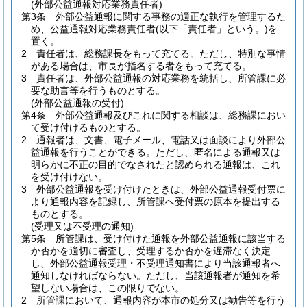
(外部公益通報対応業務責任者)
第3条
外部公益通報に関する事務の適正な執行を管理するた
め、公益通報対応業務責任者
(以下「責任者」という。)
を
置く。
2
責任者は、総務課長をもって充てる。
ただし、特別な事情
がある場合は、市長が指名する者をもって充てる。
3
責任者は、外部公益通報の対応業務を統括し、所管課に必
要な助言等を行うものとする。
(外部公益通報の受付)
第4条
外部公益通報及びこれに関する相談は、総務課におい
て受け付けるものとする。
2
通報者は、文書、電子メール、電話又は面談により外部公
益通報を行うことができる。
ただし、匿名による通報又は
明らかに不正の目的でなされたと認められる通報は、これ
を受け付けない。
3
外部公益通報を受け付けたときは、外部公益通報受付票に
より通報内容を記録し、所管課へ受付票の原本を提出する
ものとする。
(受理又は不受理の通知)
第5条
所管課は、受け付けた通報を外部公益通報に該当する
か否かを適切に審査し、受理するか否かを遅滞なく決定
し、外部公益通報受理・不受理通知書により当該通報者へ
通知しなければならない。
ただし、当該通報者が通知を希
望しない場合は、この限りでない。
2
所管課において、通報内容が本市の処分又は勧告等を行う