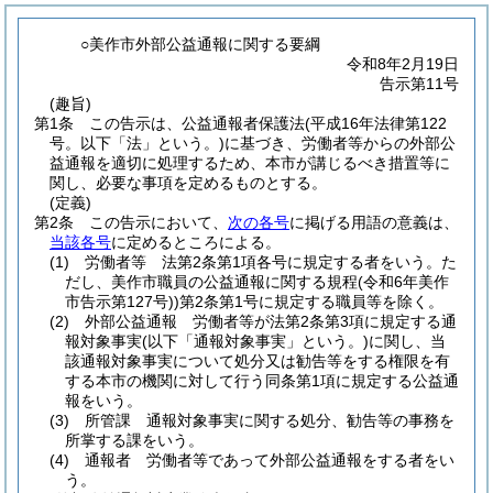
○美作市外部公益通報に関する要綱
令和8年2月19日
告示第11号
(趣旨)
第1条
この告示は、公益通報者保護法
(平成16年法律第122
号。以下「法」という。)
に基づき、労働者等からの外部公
益通報を適切に処理するため、本市が講じるべき措置等に
関し、必要な事項を定めるものとする。
(定義)
第2条
この告示において、
次の各号
に掲げる用語の意義は、
当該各号
に定めるところによる。
(1)
労働者等 法第2条第1項各号に規定する者をいう。
た
だし、美作市職員の公益通報に関する規程
(令和6年美作
市告示第127号)
)第2条第1号に規定する職員等を除く。
(2)
外部公益通報 労働者等が法第2条第3項に規定する通
報対象事実
(以下「通報対象事実」という。)
に関し、当
該通報対象事実について処分又は勧告等をする権限を有
する本市の機関に対して行う同条第1項に規定する公益通
報をいう。
(3)
所管課 通報対象事実に関する処分、勧告等の事務を
所掌する課をいう。
(4)
通報者 労働者等であって外部公益通報をする者をい
う。