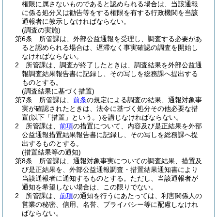
権限に属さないものであると認められる場合は、当該通報
に係る処分又は勧告等をする権限を有する行政機関を当該
通報者に教示しなければならない。
(調査の実施)
第6条
所管課は、外部公益通報を受理し、調査する必要があ
ると認められる場合は、遅滞なく事実確認の調査を開始し
なければならない。
2
所管課は、調査が終了したときは、調査結果を外部公益通
報調査結果報告書に記録し、その写しを総務課へ提出する
ものとする。
(調査結果に基づく措置)
第7条
所管課は、
前条
の規定による調査の結果、通報対象事
実が確認されたときは、法令に基づく処分その他必要な措
置
(以下「措置」という。)
を講じなければならない。
2
所管課は、
前項
の措置について、内容及び是正結果を外部
公益通報措置結果報告書に記録し、その写しを総務課へ提
出するものとする。
(措置結果等の通知)
第8条
所管課は、通報対象事実についての調査結果、措置及
び是正結果を、外部公益通報調査・措置結果通知書により
当該通報者に通知するものとする。
ただし、当該通報者が
通知を希望しない場合は、この限りでない。
2
所管課は、
前項
の通知を行うにあたっては、利害関係人の
営業の秘密、信用、名誉、プライバシー等に配慮しなけれ
ばならない。