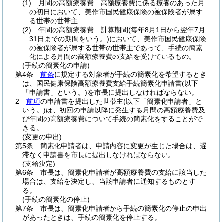
(1)
月間の高額療養費 高額療養費に係る療養のあった月
の初日において、美作市国民健康保険の被保険者が属す
る世帯の世帯主
(2)
年間の高額療養費 計算期間
(毎年8月1日から翌年7月
31日までの期間をいう。)
において、美作市国民健康保険
の被保険者が属する世帯の世帯主であって、手続の簡素
化による月間の高額療養費の支給を受けているもの。
(手続の簡素化の申請)
第4条
前条
に規定する対象者が手続の簡素化を希望するとき
は、国民健康保険高額療養費支給手続簡素化申請書
(以下
「申請書」という。)
を市長に提出しなければならない。
2
前項
の申請書を提出した世帯主
(以下「簡素化申請者」と
いう。)
は、初回の申請以降に発生する月間の高額療養費及
び年間の高額療養費について手続の簡素化をすることがで
きる。
(変更の申出)
第5条
簡素化申請者は、申請内容に変更が生じた場合は、遅
滞なく申請書を市長に提出しなければならない。
(支給決定)
第6条
市長は、簡素化申請者が高額療養費の支給に該当した
場合は、支給を決定し、当該申請者に通知するものとす
る。
(手続の簡素化の停止)
第7条
市長は、簡素化申請者から手続の簡素化の停止の申出
があったときは、手続の簡素化を停止する。