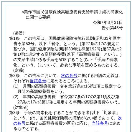
○美作市国民健康保険高額療養費支給申請手続の簡素化
に関する要綱
令和7年3月31日
告示第45号
(趣旨)
第1条
この告示は、国民健康保険法施行規則
(昭和33年厚生
省令第53号。以下「省令」という。)
第27条の17の規定に
基づき、国民健康保険法
(昭和33年法律第192号)
第57条の2
第1項に規定する高額療養費
(以下「高額療養費」という。)
の支給申請に係る手続を省略すること
(以下「手続の簡素
化」という。)
について、必要な事項を定めるものとする。
(定義)
第2条
この告示において、
次の各号
に掲げる用語の定義は、
それぞれ
当該各号
に定めるところによる。
(1)
月間の高額療養費 省令第27条の16第1項に規定する
月間の高額療養費をいう。
(2)
年間の高額療養費 省令第27条の17の2第1項及び第
27条の17の3第1項に規定する年間の高額療養費をいう。
(対象者)
第3条
手続の簡素化をすることができる者
(以下「対象者」
という。)
は、国民健康保険税の滞納がない者であって、
次
の各号
に掲げる高額療養費の区分に応じ、
当該各号
に定め
るものとする。