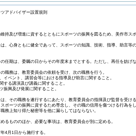
ーツアドバイザー設置規則
の維持及び増進に資するとともにスポーツの振興を図るため、美作市ス
ーは、心身ともに健全であって、スポーツの知識、技術、指導、助言等
ーの任期は、委嘱の日からその年度末までとする。
ただし、再任を妨げ
ーの職務は、教育委員会の依頼を受け、次の職務を行う。
、イベント、講習会等における指導及び助言に関すること。
関する講演及び講義に関すること。
ツ振興及び発展に関すること。
ーは、その職務を遂行するにあたり、教育委員会の指揮及び監督を受け
、スポーツの振興に資するため専念し、その職の信用を傷つける行為を
、職務上知り得た秘密等を他に漏らしてはならない。
定めるもののほか、必要な事項は、教育委員会が別に定める。
7年4月1日から施行する。