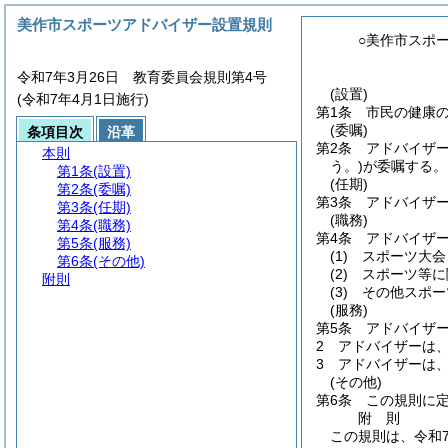
美作市スポーツアドバイザー設置規則
○美作市スポ
令和7年3月26日 教育委員会規則第4号
(設置)
(令和7年4月1日施行)
第1条
市民の健康
(委嘱)
条項目次
沿革
第2条
アドバイザ
本則
う。)
が委嘱する。
第1条
(設置)
(任期)
第2条
(委嘱)
第3条
アドバイザ
第3条
(任期)
(職務)
第4条
(職務)
第4条
アドバイザ
第5条
(服務)
(1)
スポーツ大会
第6条
(その他)
(2)
スポーツ等に
附則
(3)
その他スポー
(服務)
第5条
アドバイザ
2
アドバイザーは
3
アドバイザーは
(その他)
第6条
この規則に
附
則
この規則は、令和