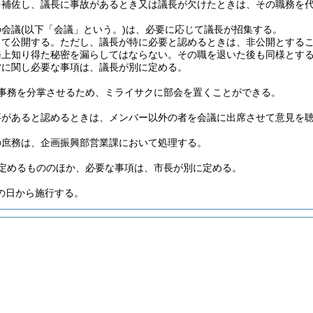
を補佐し、議長に事故があるとき又は議長が欠けたときは、その職務を
の会議
(以下「会議」という。)
は、必要に応じて議長が招集する。
して公開する。
ただし、議長が特に必要と認めるときは、非公開とする
務上知り得た秘密を漏らしてはならない。
その職を退いた後も同様とす
営に関し必要な事項は、議長が別に定める。
事務を分掌させるため、ミライサクに部会を置くことができる。
要があると認めるときは、メンバー以外の者を会議に出席させて意見を
の庶務は、企画振興部営業課において処理する。
定めるもののほか、必要な事項は、市長が別に定める。
の日から施行する。