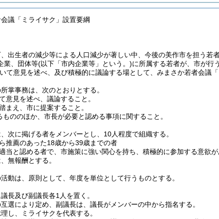
者会議「ミライサク」設置要綱
下、出生者の減少等による人口減少が著しい中、今後の美作市を担う若
企業、団体等
(以下「市内企業等」という。)
に所属する若者が、市が行
いて意見を述べ、及び積極的に議論する場として、みまさか若者会議「
の所掌事務は、次のとおりとする。
て意見を述べ、議論すること。
踏まえ、市に提案すること。
るもののほか、市長が必要と認める事項に関すること。
、次に掲げる者をメンバーとし、10人程度で組織する。
ら推薦のあった18歳から39歳までの者
適当と認める者で、市施策に強い関心を持ち、積極的に参加する意欲が
は、無報酬とする。
の活動は、原則として、年度を単位として行うものとする。
に議長及び副議長各1人を置く。
の互選により定め、副議長は、議長がメンバーの中から指名する。
総理し、ミライサクを代表する。