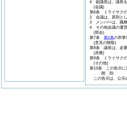
4
副議長は、議長
(会議)
第6条
ミライサク
2
会議は、原則と
3
メンバーは、職
4
その他会議の運
(部会)
第7条
第2条
の所掌
(意見の聴取)
第8条
議長は、必
(庶務)
第9条
ミライサク
(その他)
第10条
この告示に
附
則
この告示は、公示