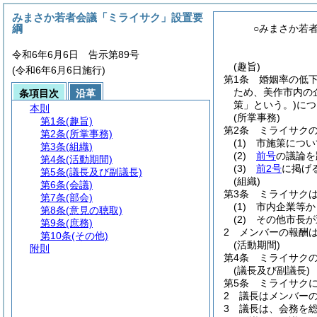
みまさか若者会議「ミライサク」設置要
綱
○みまさか若
令和6年6月6日 告示第89号
(趣旨)
(令和6年6月6日施行)
第1条
婚姻率の低
ため、美作市内の
条項目次
沿革
策」という。)
につ
本則
(所掌事務)
第1条
(趣旨)
第2条
ミライサク
第2条
(所掌事務)
(1)
市施策につい
第3条
(組織)
(2)
前号
の議論を
第4条
(活動期間)
(3)
前2号
に掲げ
第5条
(議長及び副議長)
(組織)
第6条
(会議)
第3条
ミライサクは
第7条
(部会)
(1)
市内企業等か
第8条
(意見の聴取)
(2)
その他市長が
第9条
(庶務)
2
メンバーの報酬
第10条
(その他)
(活動期間)
附則
第4条
ミライサク
(議長及び副議長)
第5条
ミライサク
2
議長はメンバー
3
議長は、会務を