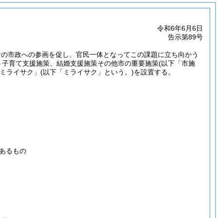
令和6年6月6日
告示第89号
者の市政への参画を促し、官民一体となってこの課題に立ち向かう
う子育て支援施策、結婚支援施策その他市の重要施策
(以下「市施
ミライサク」
(以下「ミライサク」という。)
を設置する。
あるもの