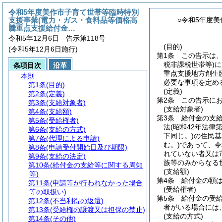
令和5年度美作市子育て世帯等臨時特別
支援事業(電力・ガス・食料品等価格高
○令和5年度
騰重点支援給付金…
令和5年12月6日 告示第118号
(目的)
(令和5年12月6日施行)
第1条
この告示は
税非課税世帯等)
に
条項目次
沿革
重点支援地方創生
本則
必要な事項を定め
第1条
(目的)
(定義)
第2条
(定義)
第2条
この告示に
第3条
(支給対象者)
(支給対象者)
第4条
(支給額)
第3条
給付金の支給
第5条
(受給権者)
法
(昭和42年法律第
第6条
(支給の方式)
下同じ。)
の住民基
第7条
(代理による申請)
む。)
であって、令
第8条
(申請受付開始日及び期限)
れていない者又は
第9条
(支給の決定)
族等のみからなる
第10条
(給付金の支給等に関する周知
(支給額)
等)
第4条
給付金の額は
第11条
(申請等が行われなかった場合
(受給権者)
等の取扱い)
第5条
給付金の受
第12条
(不当利得の返還)
者がいる場合には
第13条
(受給権の譲渡又は担保の禁止)
(支給の方式)
第14条
(その他)