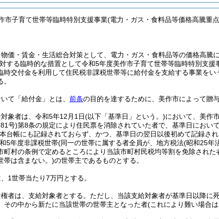
美作市子育て世帯等臨時特別支援事業(電力・ガス・食料品等価格高騰重点
、物価・賃金・生活総合対策として、電力・ガス・食料品等の価格高騰
対する臨時的な措置として令和5年度美作市子育て世帯等臨時特別支援
臨時交付金を利用して住民税非課税世帯等に給付金を支給する事業をい
る。
おいて「給付金」とは、
前条
の目的を達するために、美作市によって贈
対象者は、令和5年12月1日
(以下「基準日」という。)
において、美作
81号)
第8条の規定により住民票を消除されていた者で、基準日におい
本台帳にも記録されておらず、かつ、基準日の翌日以後初めて記録され
和5年度非課税世帯
(同一の世帯に属する者全員が、地方税法
(昭和25年
市町村の条例で定めるところにより当該市町村民税均等割を免除された
世帯は含まない。)
の世帯主であるものとする。
、1世帯当たり7万円とする。
給権者は、支給対象者とする。
ただし、当該支給対象者が基準日以降に
、その中から新たに当該世帯の世帯主となった者
(これにより難い場合