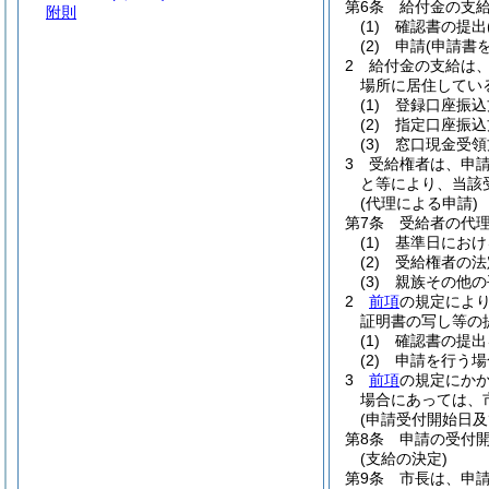
第6条
給付金の支
附則
(1)
確認書の提出
(2)
申請
(申請書
2
給付金の支給は
場所に居住してい
(1)
登録口座振込
(2)
指定口座振込
(3)
窓口現金受領
3
受給権者は、申
と等により、当該
(代理による申請)
第7条
受給者の代
(1)
基準日におけ
(2)
受給権者の法
(3)
親族その他の
2
前項
の規定によ
証明書の写し等の
(1)
確認書の提出
(2)
申請を行う場
3
前項
の規定にか
場合にあっては、
(申請受付開始日及
第8条
申請の受付
(支給の決定)
第9条
市長は、申