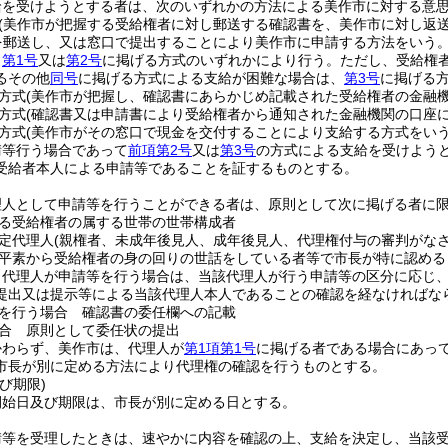
給を受けようとする者は、次のいずれかの方法による美作市に対する意
(美作市が把握する受給権者に対し郵送する確認書を、美作市に対し返
を郵送し、又は窓口で提出することにより美作市に申請する方法をいう。
、
第1号
又は
第2号
に掲げる方式のいずれかにより行う。
ただし、受給権
るその他
同号
に掲げる方式による支給が困難な場合は、
第3号
に掲げる
方式
(美作市が把握し、確認書にあらかじめ記載された受給権者の金融
方式
(確認書又は申請書により受給権者から通知された金融機関の口座に
方式
(美作市がその窓口で現金を交付することにより支給する方式をいう
請等行う場合であって
前項第2号
又は
第3号
の方式による支給を受けよう
受給者本人による申請等であることを証するものとする。
理人として申請等を行うことができる者は、原則として次に掲げる者に
る受給権者の属する世帯の世帯構成者
定代理人
(親権者、未成年後見人、成年後見人、代理権付与の審判がな
平素から受給権者の身の回りの世話をしている者等で市長が特に認める
り代理人が申請等を行う場合は、当該代理人が行う申請等の区分に応じ
提出又は提示等による当該代理人本人であることの確認を経なければな
を行う場合 確認書の委任欄への記載
合 原則として委任状の提出
かわらず、美作市は、代理人が
第1項第1号
に掲げる者である場合にあっ
市長が別に定める方法により代理権の確認を行うものとする。
び期限)
開始日及び期限は、市長が別に定める日とする。
請等を受理したときは、速やかに内容を確認の上、支給を決定し、当該