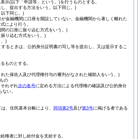
思表示
(以下「申請等」という。)
を行うものとする。
送し、提出する方法をいう。以下同じ。)
以下同じ。)
者が金融機関に口座を開設していない、金融機関から著しく離れた
方式により行う。
機関の口座に振り込む方式をいう。)
振り込む方式をいう。)
。)
とするときは、公的身分証明書の写し等を提出し、又は提示するこ
限るものとする。
された保佐人及び代理権付与の審判がなされた補助人をいう。)
もの
、それぞれ
次の各号
に定める方法による代理権の確認及び公的身分
らない。
ては、住民基本台帳により、
同項第2号
及び
第3号
に掲げる者である
受給権者に対し給付金を支給する。