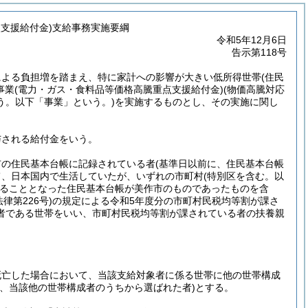
支援給付金)支給事務実施要綱
令和5年12月6日
告示第118号
による負担増を踏まえ、特に家計への影響が大きい低所得世帯
(住民
事業
(電力・ガス・食料品等価格高騰重点支援給付金)
(物価高騰対応
う。以下「事業」という。)
を実施するものとし、その実施に関し
与される給付金をいう。
市の住民基本台帳に記録されている者
(基準日以前に、住民基本台帳
て、日本国内で生活していたが、いずれの市町村
(特別区を含む。以
ることとなった住民基本台帳が美作市のものであったものを含
法律第226号)
の規定による令和5年度分の市町村民税均等割が課さ
者である世帯をいい、市町村民税均等割が課されている者の扶養親
死亡した場合において、当該支給対象者に係る世帯に他の世帯構成
は、当該他の世帯構成者のうちから選ばれた者)
とする。