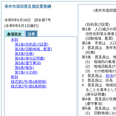
美作市巡回普及員設置要綱
○美作市巡回
令和5年5月16日 訓令第7号
(目的及び設置)
(令和5年6月1日施行)
第1条
人口減少や
活性化対策を推進
条項目次
沿革
(活動地域、配置)
本則
第2条
市長は、人
第1条
(目的及び設置)
2
普及員は、美作
第2条
(活動地域、配置)
(任務)
第3条
(任務)
第3条
普及員は、
第4条
(身分証明書)
(1)
地域内の集落
第5条
(遵守事項)
(2)
地域活動及び
第6条
(報告)
(3)
その他地域の
第7条
(その他)
2
普及員は、
前項
附則
3
普及員は、区長
様式第1号
(第4条関係)
4
普及員は、地域
様式第2号
(第6条関係)
ることを基本とし
(身分証明書)
第4条
普及員が任
(遵守事項)
第5条
普及員は、
(1)
活動地域にお