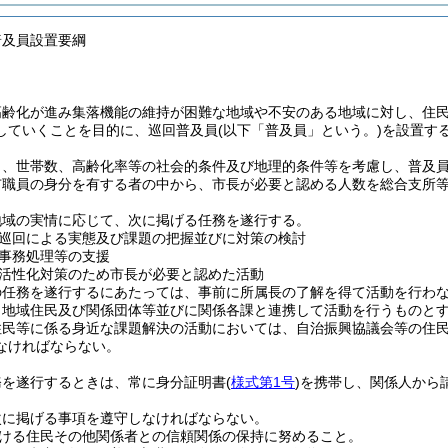
普及員設置要綱
高齢化が進み集落機能の維持が困難な地域や不安のある地域に対し、住
していくことを目的に、巡回普及員
(以下「普及員」という。)
を設置す
口、世帯数、高齢化率等の社会的条件及び地理的条件等を考慮し、普及
市職員の身分を有する者の中から、市長が必要と認める人数を総合支所
地域の実情に応じて、次に掲げる任務を遂行する。
巡回による実態及び課題の把握並びに対策の検討
事務処理等の支援
活性化対策のため市長が必要と認めた活動
の任務を遂行するにあたっては、事前に所属長の了解を得て活動を行わ
、地域住民及び関係団体等並びに関係各課と連携して活動を行うものと
住民等に係る身近な課題解決の活動においては、自治振興協議会等の住
なければならない。
務を遂行するときは、常に身分証明書
(
様式第1号
)
を携帯し、関係人から
次に掲げる事項を遵守しなければならない。
ける住民その他関係者との信頼関係の保持に努めること。