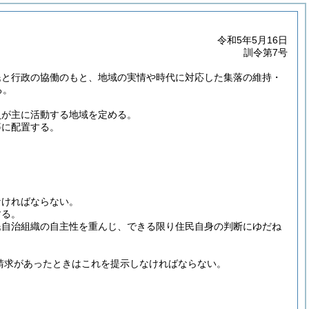
令和5年5月16日
訓令第7号
民と行政の協働のもと、地域の実情や時代に対応した集落の維持・
る。
員が主に活動する地域を定める。
等に配置する。
なければならない。
する。
民自治組織の自主性を重んじ、できる限り住民自身の判断にゆだね
請求があったときはこれを提示しなければならない。