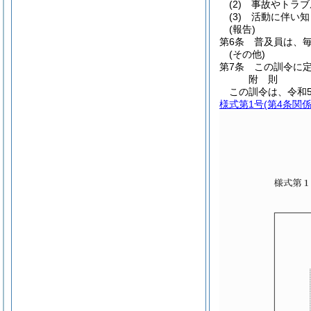
(2)
事故やトラブ
(3)
活動に伴い知
(報告)
第6条
普及員は、
(その他)
第7条
この訓令に
附
則
この訓令は、令和
様式第1号
(第4条関係